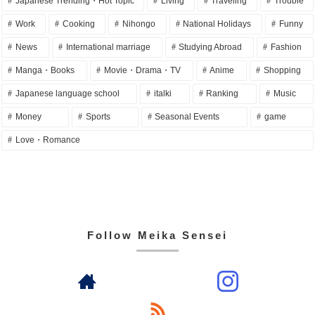
Japanese Trending・Hot Topic
Living
Traveling
Trouble
Work
Cooking
Nihongo
National Holidays
Funny
News
International marriage
Studying Abroad
Fashion
Manga・Books
Movie・Drama・TV
Anime
Shopping
Japanese language school
italki
Ranking
Music
Money
Sports
Seasonal Events
game
Love・Romance
Follow Meika Sensei