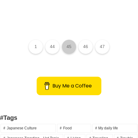
1
44
45
46
47
Buy Me a Coffee
#Tags
Japanese Culture
Food
My daily life