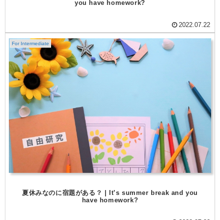
you have homework?
2022.07.22
For Intermediate
夏休みなのに宿題がある？ | It’s summer break and you
have homework?