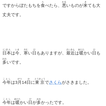
た
わる
き
ですからぼたもちを
食
べたら、
悪
いものが
来
ても大
丈夫です。
にほん
いま
さむ
ひ
さいきん
あたた
ひ
日本
は
今
、
寒
い
日
もありますが、
最近
は
暖
かい
日
も
おお
多
いです。
ことし
がつ
か
とうきょう
今年
は3
月
14
日
に
東京
で
さくら
がさきました。
ことし
あたた
ひ
おお
今年
は
暖
かい
日
が
多
かったです。