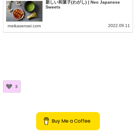
新しい和菓子(わがし) | Neo Japanese
Sweets
2022.09.11
meikasensei.com
3
Buy Me a Coffee