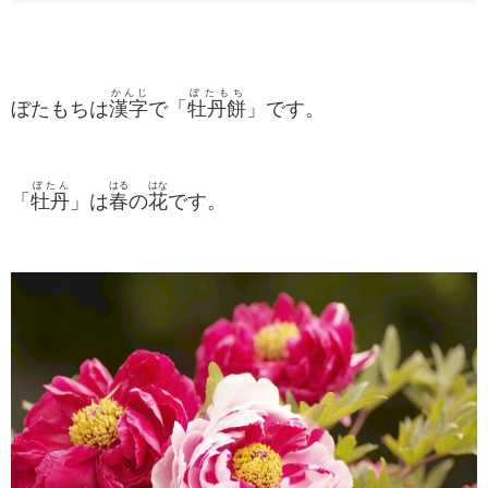
かんじ
ぼたもち
ぼたもちは
漢字
で「
牡丹餅
」です。
ぼたん
はる
はな
「
牡丹
」は
春
の
花
です。