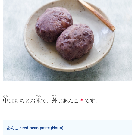
なか
こめ
そと
中
はもちとお
米
で、
外
はあんこ
＊
です。
あんこ：red bean paste (Noun)