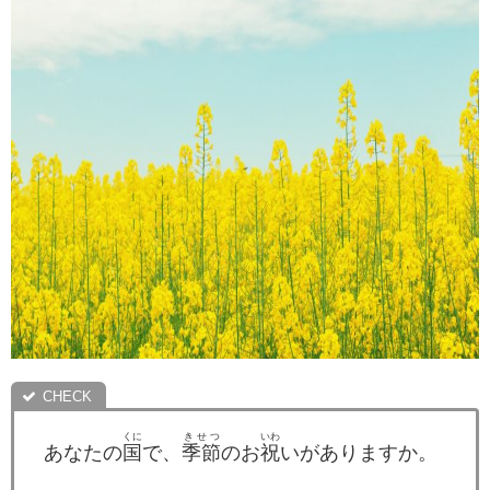
くに
きせつ
いわ
あなたの
国
で、
季節
のお
祝
いがありますか。