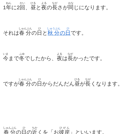
ねん
かい
ひる
よる
なが
おな
1
年
に2
回
、
昼
と
夜
の
長
さが
同
じになります。
しゅんぶん
ひ
しゅうぶん
ひ
それは
春分
の
日
と
秋分
の
日
です。
いま
ふゆ
よる
なが
今
まで
冬
でしたから、
夜
は
長
かったです。
しゅんぶん
ひ
ひる
なが
ですが
春分
の
日
からだんだん
昼
が
長
くなります。
しゅんぶん
ひ
ちか
ひがん
春分
の
日
の
近
くを「お
彼岸
」といいます。