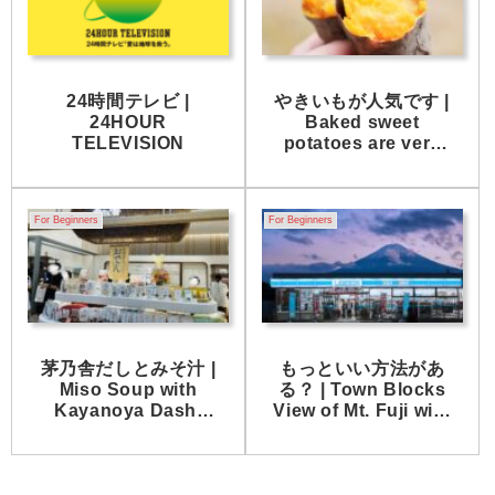
24時間テレビ |
やきいもが人気です |
24HOUR
Baked sweet
TELEVISION
potatoes are very
popular.
For Beginners
For Beginners
茅乃舎だしとみそ汁 |
もっといい方法があ
Miso Soup with
る？ | Town Blocks
Kayanoya Dashi
View of Mt. Fuji with
Stock
Black Screen