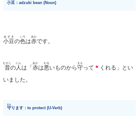
小豆
：adzuki bean (Noun)
あずき
いろ
あか
小豆
の
色
は
赤
です。
むかし
にん
あか
わる
まも
昔
の
人
は「
赤
は
悪
いものから
守
って
＊
くれる」とい
いました。
まも
守
ります：to protect (U-Verb)