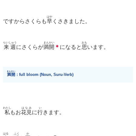
はや
ですからさくらも
早
くさきました。
らいしゅう
まんかい
おも
来週
にさくらが
満開
＊
になると
思
います。
まんかい
満開
：full bloom (Noun, Suru-Verb)
わたし
はなみ
い
私
もお
花見
に
行
きます。
はる
ふく
か