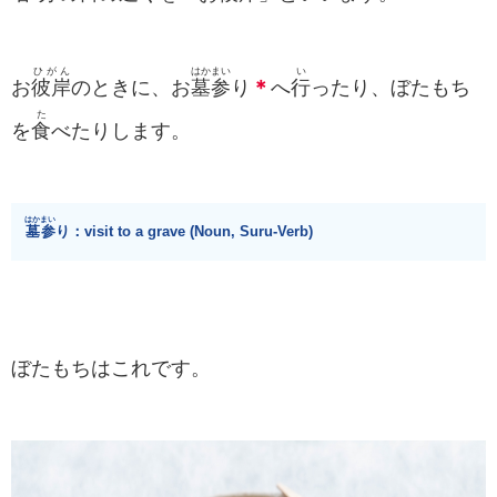
ひがん
はかまい
い
お
彼岸
のときに、お
墓参
り
＊
へ
行
ったり、ぼたもち
た
を
食
べたりします。
はかまい
墓参
り：visit to a grave (Noun, Suru-Verb)
ぼたもちはこれです。