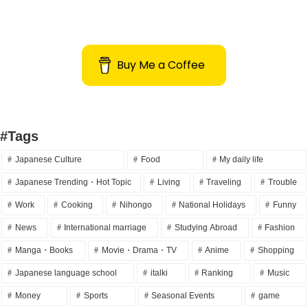
Buy Me a Coffee
#Tags
Japanese Culture
Food
My daily life
Japanese Trending・Hot Topic
Living
Traveling
Trouble
Work
Cooking
Nihongo
National Holidays
Funny
News
International marriage
Studying Abroad
Fashion
Manga・Books
Movie・Drama・TV
Anime
Shopping
Japanese language school
italki
Ranking
Music
Money
Sports
Seasonal Events
game