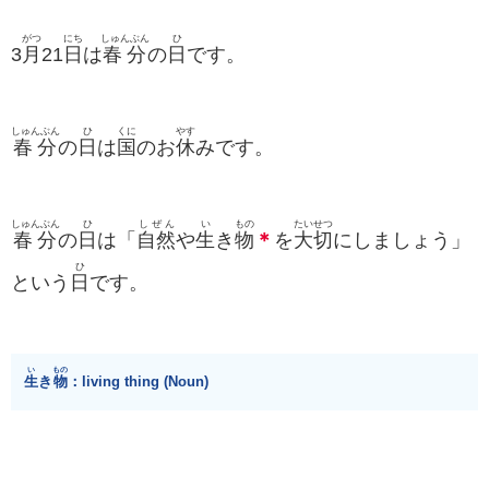
がつ
にち
しゅんぶん
ひ
3
月
21
日
は
春分
の
日
です。
しゅんぶん
ひ
くに
やす
春分
の
日
は
国
のお
休
みです。
しゅんぶん
ひ
しぜん
い
もの
たいせつ
春分
の
日
は「
自然
や
生
き
物
＊
を
大切
にしましょう」
ひ
という
日
です。
い
もの
生
き
物
：living thing (Noun)