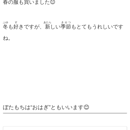
春
の
服
も
買
いました😊
ふゆ
す
あたら
きせつ
冬
も
好
きですが、
新
しい
季節
もとてもうれしいです
ね。
ぼたもちは“おはぎ”ともいいます😊