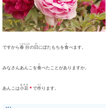
しゅんぶん
ひ
た
ですから
春分
の
日
にぼたもちを
食
べます。
た
みなさんあんこを
食
べたことがありますか。
あずき
つく
あんこは
小豆
＊
で
作
ります。
あずき