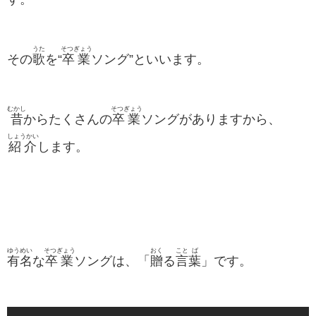
うた
そつぎょう
その
歌
を“
卒業
ソング”といいます。
むかし
そつぎょう
昔
からたくさんの
卒業
ソングがありますから、
しょうかい
紹介
します。
ゆうめい
そつぎょう
おく
こと
ば
有名
な
卒業
ソングは、「
贈
る
言
葉
」です。