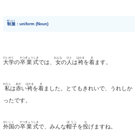
せいふく
制服
：uniform (Noun)
だいがく
そつぎょうしき
おんな
ひと
はかま
き
大学
の
卒業式
では、
女
の
人
は
袴
を
着
ます。
わたし
あか
はかま
き
私
は
赤
い
袴
を
着
ました。とてもきれいで、うれしか
ったです。
がいこく
そつぎょうしき
ぼうし
な
外国
の
卒業式
で、みんな
帽子
を
投
げますね。