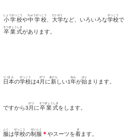
しょうがっこう
ちゅうがっこう
だいがく
がっこう
小学校
や
中学校
、
大学
など、いろいろな
学校
で
そつぎょうしき
卒業式
があります。
にほん
がっこう
がつ
あたら
ねん
はじ
日本
の
学校
は4
月
に
新
しい1
年
が
始
まります。
がつ
そつぎょうしき
ですから3
月
に
卒業式
をします。
ふく
がっこう
せいふく
き
服
は
学校
の
制服
＊
やスーツを
着
ます。