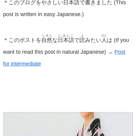
＊このブログをやさしい
日本語
で
書
きました (This
post is written in easy Japanese.)
しぜん
にほんご
よ
ひと
＊このポストを
自然
な
日本語
で
読
みたい
人
は (If you
want to read this post in natural Japanese) →
Post
for intermediate