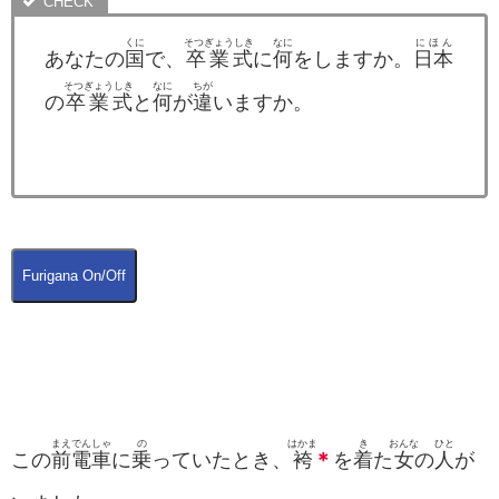
くに
そつぎょうしき
なに
にほん
あなたの
国
で、
卒業式
に
何
をしますか。
日本
そつぎょうしき
なに
ちが
の
卒業式
と
何
が
違
いますか。
Furigana On/Off
まえ
でんしゃ
の
はかま
き
おんな
ひと
この
前
電車
に
乗
っていたとき、
袴
＊
を
着
た
女
の
人
が