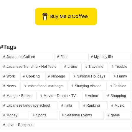
Buy Me a Coffee
#Tags
Japanese Culture
Food
My daily life
Japanese Trending・Hot Topic
Living
Traveling
Trouble
Work
Cooking
Nihongo
National Holidays
Funny
News
International marriage
Studying Abroad
Fashion
Manga・Books
Movie・Drama・TV
Anime
Shopping
Japanese language school
italki
Ranking
Music
Money
Sports
Seasonal Events
game
Love・Romance