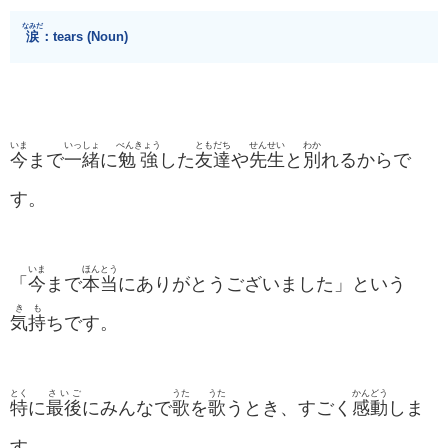
なみだ
涙
：tears (Noun)
いま
いっしょ
べんきょう
ともだち
せんせい
わか
今
まで
一緒
に
勉強
した
友達
や
先生
と
別
れるからで
す。
いま
ほんとう
「
今
まで
本当
にありがとうございました」という
きも
気持
ちです。
とく
さいご
うた
うた
かんどう
特
に
最後
にみんなで
歌
を
歌
うとき、すごく
感動
しま
す。