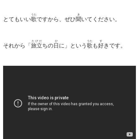
うた
き
とてもいい
歌
ですから、ぜひ
聞
いてください。
たびだ
ひ
うた
す
それから「
旅立
ちの
日
に」という
歌
も
好
きです。