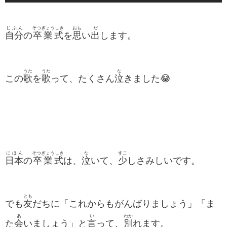
じぶん
そつぎょうしき
おも
だ
自分
の
卒業式
を
思
い
出
します。
うた
うた
な
この
歌
を
歌
って、たくさん
泣
きました😂
にほん
そつぎょうしき
な
すこ
日本
の
卒業式
は、
泣
いて、
少
しさみしいです。
とも
でも
友
だちに「これからもがんばりましょう」「ま
あ
い
わか
た
会
いましょう」と
言
って、
別
れます。