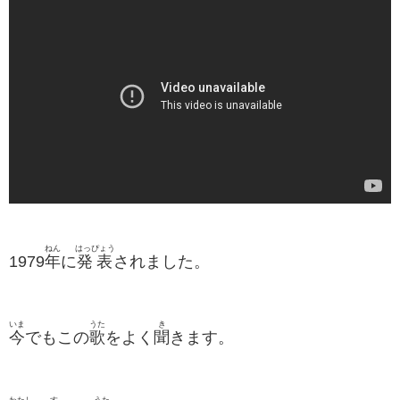
ねん
はっぴょう
1979
年
に
発表
されました。
いま
うた
き
今
でもこの
歌
をよく
聞
きます。