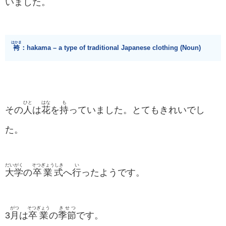
いました。
はかま
袴
：hakama – a type of traditional Japanese clothing (Noun)
ひと
はな
も
その
人
は
花
を
持
っていました。とてもきれいでし
た。
だいがく
そつぎょうしき
い
大学
の
卒業式
へ
行
ったようです。
がつ
そつぎょう
きせつ
3
月
は
卒業
の
季節
です。