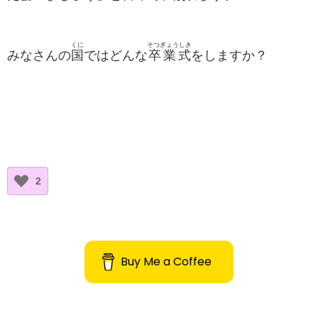
くに
そつぎょうしき
みなさんの
国
ではどんな
卒業式
をしますか？
2
Buy Me a Coffee