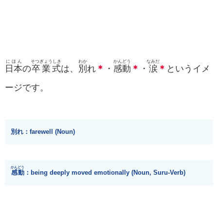
にほん
そつぎょうしき
わか
かんどう
なみだ
日本
の
卒業式
は、
別
れ
＊
・
感動
＊
・
涙
＊
というイメ
ージです。
別れ：farewell (Noun)
かんどう
感動
：being deeply moved emotionally (Noun, Suru-Verb)