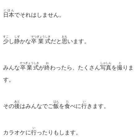
にほん
日本
でそれはしません。
すこ
しず
そつ
ぎょう
しき
おも
少
し
静
かな
卒
業
式
だと
思
います。
そつぎょうしき
お
しゃしん
と
みんな
卒業式
が
終
わったら、たくさん
写真
を
撮
りま
す。
あと
はん
た
い
その
後
はみんなでご
飯
を
食
べに
行
きます。
い
カラオケに
行
ったりもします。