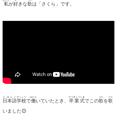
わたし
す
うた
私
が
好
きな
歌
は「さくら」です。
にほんご
がっこう
はたら
そつぎょうしき
うた
うた
日本語
学校
で
働
いていたとき、
卒業式
でこの
歌
を
歌
いました😊