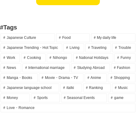
#Tags
Japanese Culture
Food
My daily life
Japanese Trending・Hot Topic
Living
Traveling
Trouble
Work
Cooking
Nihongo
National Holidays
Funny
News
International marriage
Studying Abroad
Fashion
Manga・Books
Movie・Drama・TV
Anime
Shopping
Japanese language school
italki
Ranking
Music
Money
Sports
Seasonal Events
game
Love・Romance