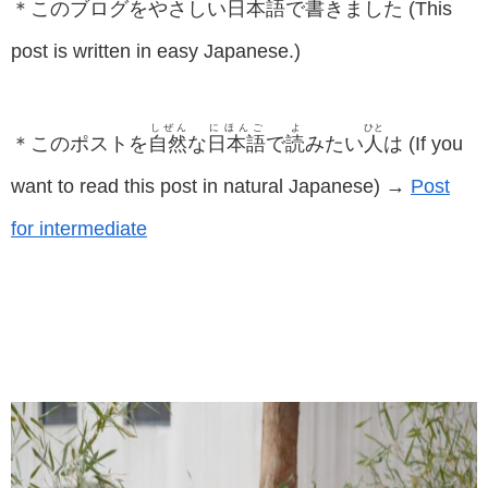
＊このブログをやさしい
日本語
で
書
きました (This
post is written in easy Japanese.)
しぜん
にほんご
よ
ひと
＊このポストを
自然
な
日本語
で
読
みたい
人
は (If you
want to read this post in natural Japanese) →
Post
for intermediate