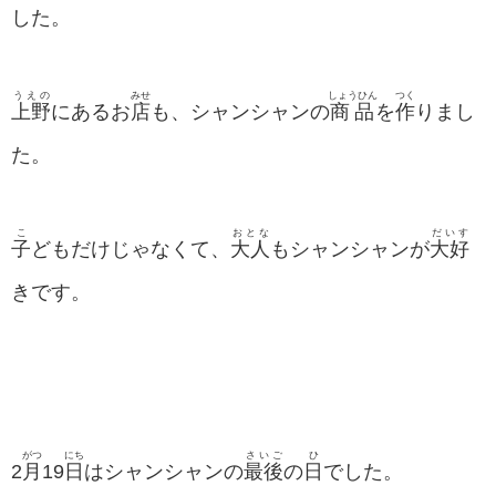
した。
うえの
みせ
しょうひん
つく
上野
にあるお
店
も、シャンシャンの
商品
を
作
りまし
た。
こ
おとな
だいす
子
どもだけじゃなくて、
大人
もシャンシャンが
大好
きです。
がつ
にち
さいご
ひ
2
月
19
日
はシャンシャンの
最後
の
日
でした。