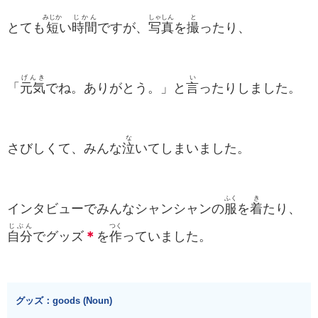
みじか
じかん
しゃしん
と
とても
短
い
時間
ですが、
写真
を
撮
ったり、
げんき
い
「
元気
でね。ありがとう。」と
言
ったりしました。
な
さびしくて、みんな
泣
いてしまいました。
ふく
き
インタビューでみんなシャンシャンの
服
を
着
たり、
じぶん
つく
自分
でグッズ
＊
を
作
っていました。
グッズ：goods (Noun)