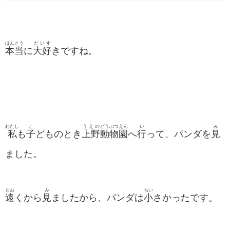
ほんとう
だいす
本当
に
大好
きですね。
わたし
こ
うえの
どうぶつえん
い
み
私
も
子
どものとき
上野
動物園
へ
行
って、パンダを
見
ました。
とお
み
ちい
遠
くから
見
ましたから、パンダは
小
さかったです。