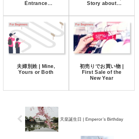
Entrance
Story about
Ceremonies for
Running Out of
Schools and
Money at the
Companies
Tomato Festival
For Beginners
For Beginners
夫婦別姓 | Mine,
初売りでお買い物 |
Yours or Both
First Sale of the
New Year
天皇誕生日 | Emperor’s Birthday