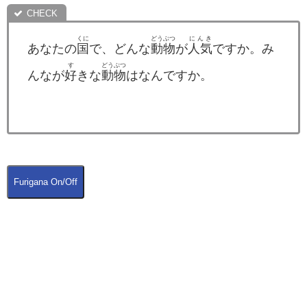
くに
どうぶつ
にんき
あなたの
国
で、どんな
動物
が
人気
ですか。み
す
どうぶつ
んなが
好
きな
動物
はなんですか。
Furigana On/Off