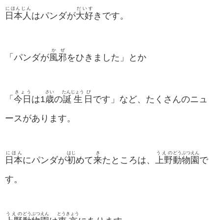
にほんじん
だいす
日本人
はパンダが
大好
きです。
かぜ
「パンダが
風邪
をひきました」とか
きょう
さい
たんじょう
び
「
今日
は1
歳
の
誕生
日
です」など、たくさんのニュ
ースがあります。
にほん
はじ
き
うえの
どうぶつ
えん
日本
にパンダが
初
めて
来
たところは、
上野
動物
園
で
す。
うえの
どうぶつえん
とうきょう