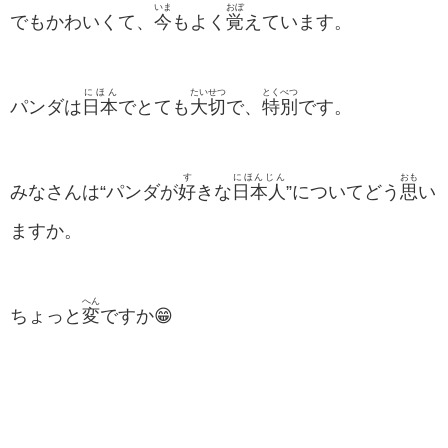
いま
おぼ
でもかわいくて、
今
もよく
覚
えています。
にほん
たいせつ
とくべつ
パンダは
日本
でとても
大切
で、
特別
です。
す
にほんじん
おも
みなさんは“パンダが
好
きな
日本人
”についてどう
思
い
ますか。
へん
ちょっと
変
ですか😁