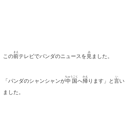
まえ
み
この
前
テレビでパンダのニュースを
見
ました。
ちゅうごく
かえ
い
「パンダのシャンシャンが
中国
へ
帰
ります」と
言
い
ました。