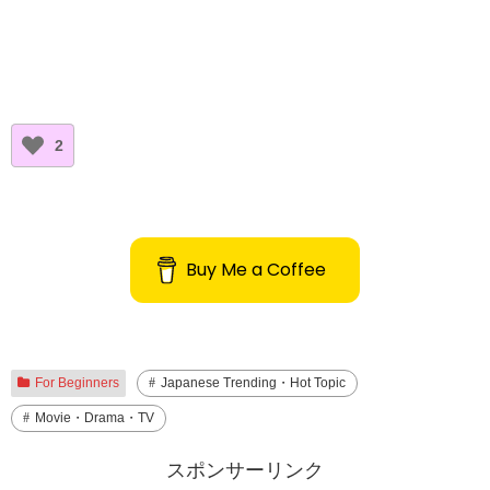
2
Buy Me a Coffee
For Beginners
Japanese Trending・Hot Topic
Movie・Drama・TV
スポンサーリンク