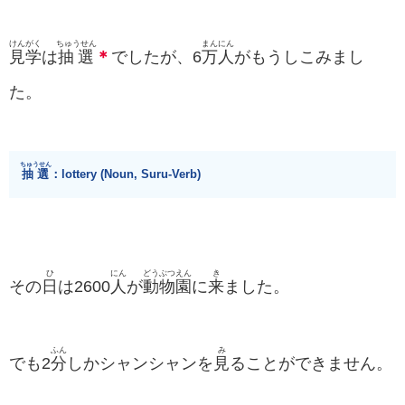
けんがく
ちゅうせん
まんにん
見学
は
抽選
＊
でしたが、6
万人
がもうしこみまし
た。
ちゅうせん
抽選
：lottery (Noun, Suru-Verb)
ひ
にん
どうぶつ
えん
き
その
日
は2600
人
が
動物
園
に
来
ました。
ふん
み
でも2
分
しかシャンシャンを
見
ることができません。