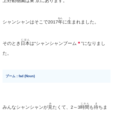
上野
動物園
は
東京
にあります。
ねん
う
シャンシャンはそこで2017
年
に
生
まれました。
にほん
そのとき
日本
は“シャンシャンブーム
＊
”になりまし
た。
ブーム：fad (Noun)
み
じかん
ま
みんなシャンシャンが
見
たくて、2～3
時間
も
待
ちま