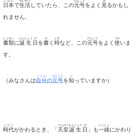
にほん
せいかつ
げんごう
み
日本
で
生活
していたら、この
元号
をよく
見
るかもし
れません。
しょるい
たんじょう
び
か
とき
げんごう
つか
書類
に
誕生
日
を
書
く
時
など、この
元号
をよく
使
いま
す。
じぶん
げんごう
し
（みなさんは
自分
の
元号
を
知
っていますか）
じだい
てんのう
たんじょう
び
いっしょ
時代
がかわるとき、「
天皇
誕生
日
」も
一緒
にかわり