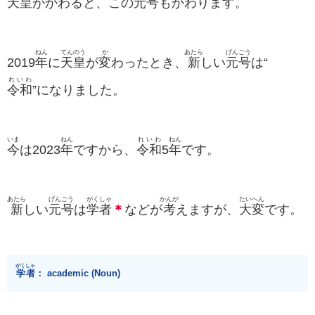
天皇
がかわると、この
元号
もかわります。
ねん
てんのう
か
あたら
げんごう
2019
年
に
天皇
が
変
わったとき、
新
しい
元号
は“
れいわ
令和
”になりました。
いま
ねん
れいわ
ねん
今
は2023
年
ですから、
令和
5
年
です。
あたら
げんごう
がくしゃ
かんが
たいへん
新
しい
元号
は
学者
＊
などが
考
えますが、
大変
です。
がくしゃ
学者
： academic (Noun)