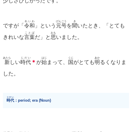
少
しさびしかったです。
れいわ
げんごう
き
ですが「
令和
」という
元号
を
聞
いたとき、「とても
ことば
おも
きれいな
言葉
だ」と
思
いました。
あたら
じだい
はじ
くに
あか
新
しい
時代
＊
が
始
まって、
国
がとても
明
るくなりま
した。
じだい
時代
：period; era (Noun)