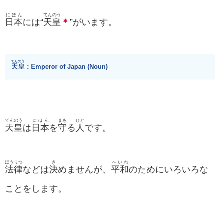
にほん
てんのう
日本
には“
天皇
＊
”がいます。
てんのう
天皇
：Emperor of Japan (Noun)
てんのう
にほん
まも
ひと
天皇
は
日本
を
守
る
人
です。
ほうりつ
き
へいわ
法律
などは
決
めませんが、
平和
のためにいろいろな
ことをします。