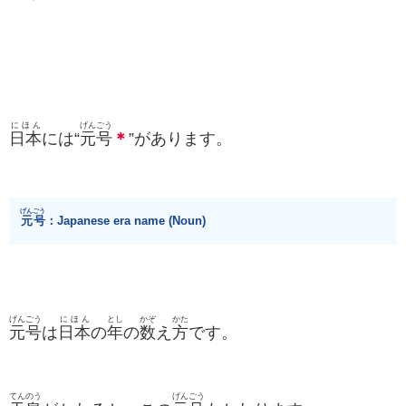
にほん
げんごう
日本
には“
元号
＊
”があります。
げんごう
元号
：Japanese era name (Noun)
げんごう
にほん
とし
かぞ
かた
元号
は
日本
の
年
の
数
え
方
です。
てんのう
げんごう