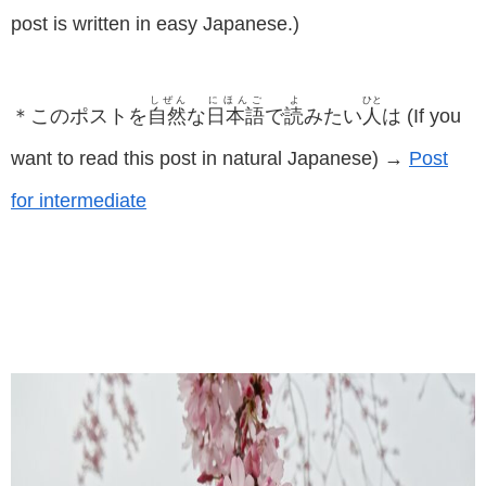
post is written in easy Japanese.)
しぜん
にほんご
よ
ひと
＊このポストを
自然
な
日本語
で
読
みたい
人
は (If you
want to read this post in natural Japanese) →
Post
for intermediate