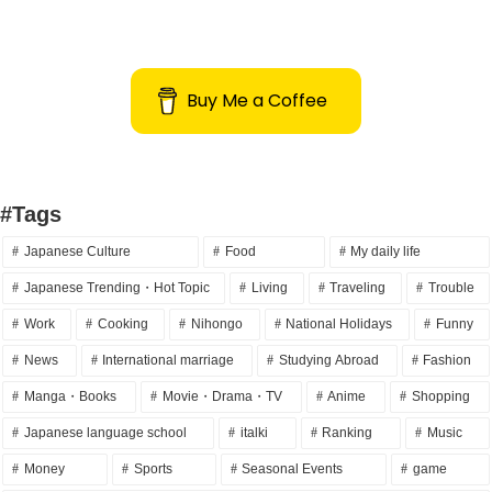
Buy Me a Coffee
#Tags
Japanese Culture
Food
My daily life
Japanese Trending・Hot Topic
Living
Traveling
Trouble
Work
Cooking
Nihongo
National Holidays
Funny
News
International marriage
Studying Abroad
Fashion
Manga・Books
Movie・Drama・TV
Anime
Shopping
Japanese language school
italki
Ranking
Music
Money
Sports
Seasonal Events
game