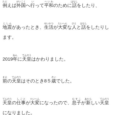
たと
がいこく
い
へいわ
はなし
例
えば
外国
へ
行
って
平和
のために
話
をしたり、
じしん
せいかつ
たいへん
ひと
はなし
地震
があったとき、
生活
が
大変
な
人
と
話
をしたりし
ます。
ねん
てんのう
2019
年
に
天皇
はかわりました。
まえ
てんのう
さい
前
の
天皇
はそのとき8５
歳
でした。
てんのう
しごと
たいへん
むすこ
あたら
てんのう
天皇
の
仕事
が
大変
になったので、
息子
が
新
しい
天皇
になりました。