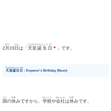
がつ
にち
てんのう
たんじょう
び
2
月
23
日
は「
天皇
誕生
日
＊
」です。
てんのうたんじょうび
天皇誕生日
：Emperor’s Birthday (Noun)
くに
やす
がっこう
かいしゃ
やす
国
の
休
みですから、
学校
や
会社
は
休
みです。