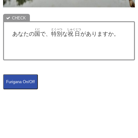
くに
とくべつ
しゅくじつ
あなたの
国
で、
特別
な
祝日
がありますか。
Furigana On/Off