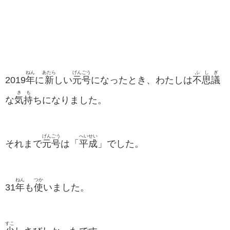
ねん
あたら
げんごう
ふしぎ
2019
年
に
新
しい
元号
になったとき、わたしは
不思議
きも
な
気持
ちになりました。
げんごう
へいせい
それまで
元号
は「
平成
」でした。
ねん
つか
31
年
も
使
いました。
すこ