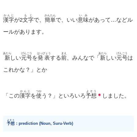
かんじ
も
じ
かんたん
いみ
漢字
が2
文
字
で、
簡単
で、いい
意味
があって…などル
ールがあります。
あたら
げんごう
はっぴょう
まえ
あたら
げんごう
新
しい
元号
を
発表
する
前
、みんなで「
新
しい
元号
は
これかな？」とか
かんじ
つか
よそう
「この
漢字
を
使
う？」といろいろ
予想
＊
しました。
よそう
予想
：prediction (Noun, Suru-Verb)