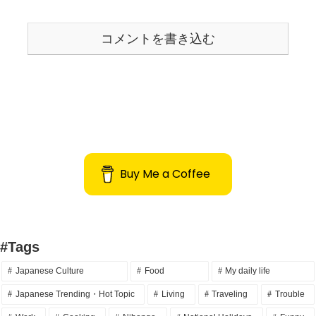
コメントを書き込む
Buy Me a Coffee
#Tags
Japanese Culture
Food
My daily life
Japanese Trending・Hot Topic
Living
Traveling
Trouble