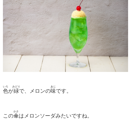
いろ
みどり
あじ
色
が
緑
で、メロンの
味
です。
かさ
この
傘
はメロンソーダみたいですね。