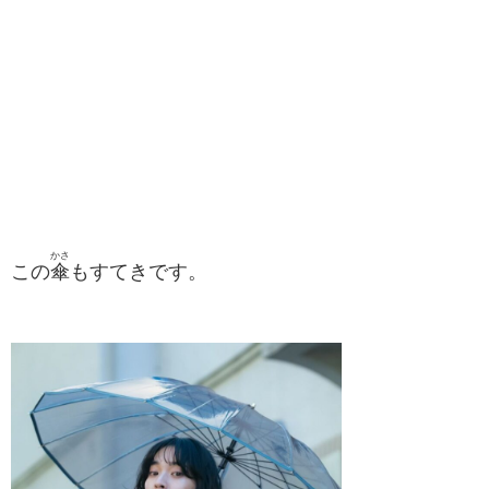
かさ
この
傘
もすてきです。