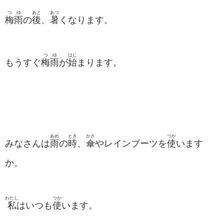
つゆ
あと
あつ
梅雨
の
後
、
暑
くなります。
つゆ
はじ
もうすぐ
梅雨
が
始
まります。
あめ
とき
かさ
つか
みなさんは
雨
の
時
、
傘
やレインブーツを
使
います
か。
わたし
つか
私
はいつも
使
います。