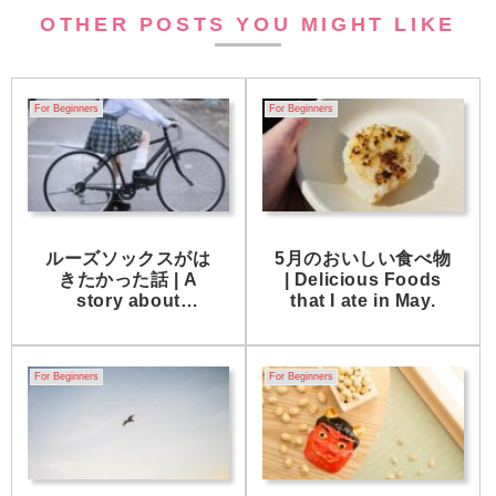
OTHER POSTS YOU MIGHT LIKE
For Beginners
For Beginners
ルーズソックスがは
5月のおいしい食べ物
きたかった話 | A
| Delicious Foods
story about
that I ate in May.
wanting to wear
“loose socks”.
For Beginners
For Beginners