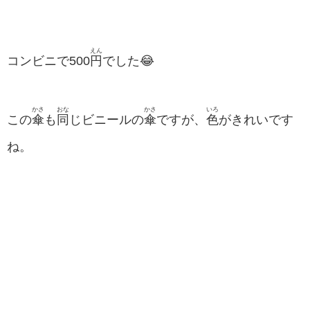
えん
コンビニで500
円
でした😂
かさ
おな
かさ
いろ
この
傘
も
同
じビニールの
傘
ですが、
色
がきれいです
ね。