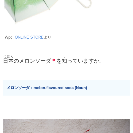
Wpc.
ONLINE STORE
より
にほん
し
日本
のメロンソーダ
＊
を
知
っていますか。
メロンソーダ：melon-flavoured soda (Noun)