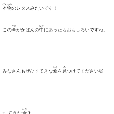
ほんもの
本物
のレタスみたいです！
かさ
なか
この
傘
がかばんの
中
にあったらおもしろいですね。
かさ
み
みなさんもぜひすてきな
傘
を
見
つけてください😊
かさ
すてきな
傘
🌂