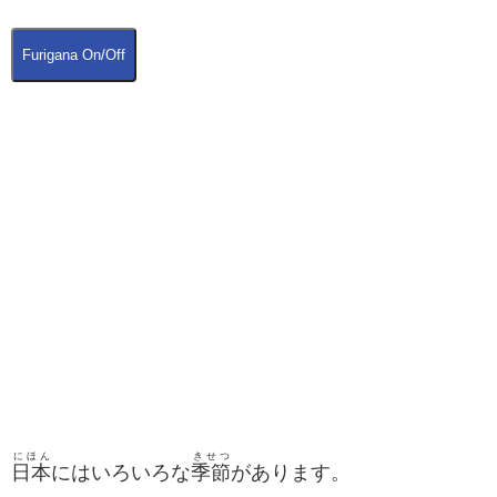
Furigana On/Off
にほん
きせつ
日本
にはいろいろな
季節
があります。