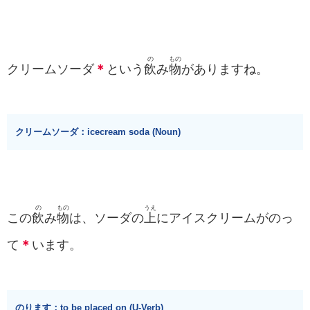
の
もの
クリームソーダ
＊
という
飲
み
物
がありますね。
クリームソーダ：icecream soda (Noun)
の
もの
うえ
この
飲
み
物
は、ソーダの
上
にアイスクリームがのっ
て
＊
います。
のります：to be placed on (U-Verb)