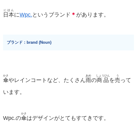
にほん
日本
に
Wpc.
というブランド
＊
があります。
ブランド：brand (Noun)
かさ
あめ
しょうひん
う
傘
やレインコートなど、たくさん
雨
の
商品
を
売
って
います。
かさ
Wpc.の
傘
はデザインがとてもすてきです。