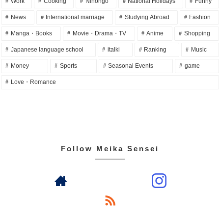
Work
Cooking
Nihongo
National Holidays
Funny
News
International marriage
Studying Abroad
Fashion
Manga・Books
Movie・Drama・TV
Anime
Shopping
Japanese language school
italki
Ranking
Music
Money
Sports
Seasonal Events
game
Love・Romance
Follow Meika Sensei