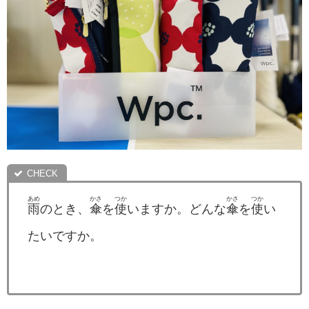
あめ
かさ
つか
かさ
つか
雨
のとき、
傘
を
使
いますか。どんな
傘
を
使
い
たいですか。