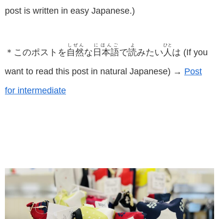
post is written in easy Japanese.)
しぜん
にほんご
よ
ひと
＊このポストを
自然
な
日本語
で
読
みたい
人
は (If you
want to read this post in natural Japanese) →
Post
for intermediate