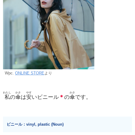
Wpc.
ONLINE STORE
より
わたし
かさ
やす
かさ
私
の
傘
は
安
いビニール
＊
の
傘
です。
ビニール：vinyl, plastic (Noun)