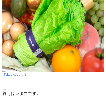
Tokyo noble
より
こた
答
えはレタスです。