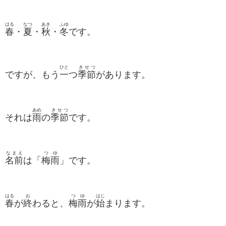
はる
なつ
あき
ふゆ
春
・
夏
・
秋
・
冬
です。
ひと
きせつ
ですが、もう
一
つ
季節
があります。
あめ
きせつ
それは
雨
の
季節
です。
なまえ
つゆ
名前
は「
梅雨
」です。
はる
お
つゆ
はじ
春
が
終
わると、
梅雨
が
始
まります。