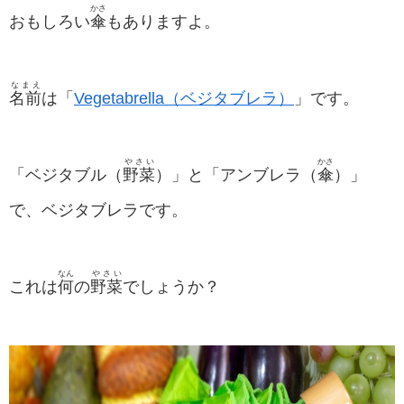
かさ
おもしろい
傘
もありますよ。
なまえ
名前
は「
Vegetabrella（ベジタブレラ）
」です。
やさい
かさ
「ベジタブル（
野菜
）」と「アンブレラ（
傘
）」
で、ベジタブレラです。
なん
やさい
これは
何
の
野菜
でしょうか？