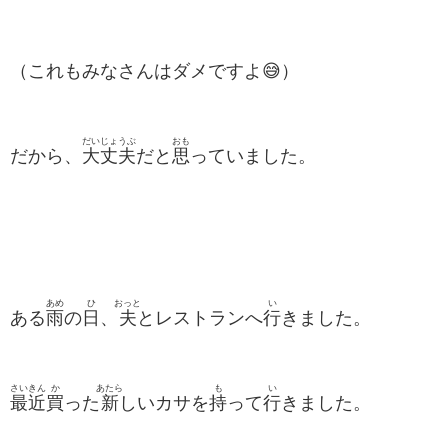
（これもみなさんはダメですよ😅）
だいじょうぶ
おも
だから、
大丈夫
だと
思
っていました。
あめ
ひ
おっと
い
ある
雨
の
日
、
夫
とレストランへ
行
きました。
さい
きん
か
あたら
も
い
最
近
買
った
新
しいカサを
持
って
行
きました。