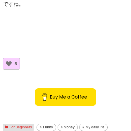
ですね。
5
Buy Me a Coffee
For Beginners
Funny
Money
My daily life