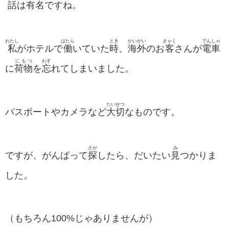
話
は
有名
ですね。
わたし
はたら
とき
かいがい
きゃく
でんしゃ
私
がホテルで
働
いていた
時
、
海外
のお
客
さんが
電車
にもつ
わす
に
荷物
を
忘
れてしまいました。
たいせつ
パスポートやカメラなど
大切
なものです。
さが
み
ですが、がんばって
探
したら、だいたい
見
つかりま
した。
（もちろん100%じゃありませんが）