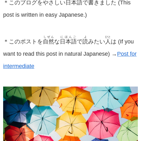
＊このブログをやさしい
日本語
で
書
きました (This
post is written in easy Japanese.)
しぜん
にほんご
よ
ひと
＊このポストを
自然
な
日本語
で
読
みたい
人
は (If you
want to read this post in natural Japanese) →
Post for
intermediate