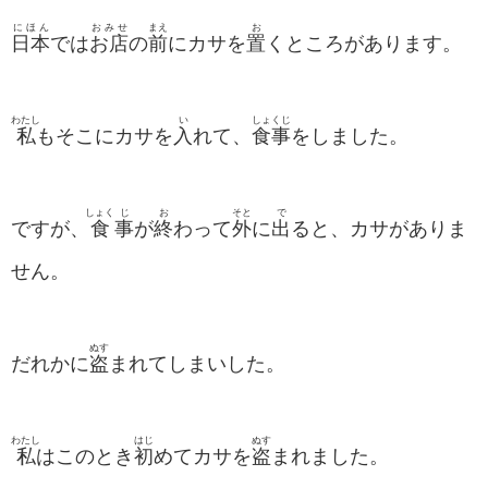
にほん
おみせ
まえ
お
日本
では
お店
の
前
にカサを
置
くところがあります。
わたし
い
しょくじ
私
もそこにカサを
入
れて、
食事
をしました。
しょく
じ
お
そと
で
ですが、
食
事
が
終
わって
外
に
出
ると、カサがありま
せん。
ぬす
だれかに
盗
まれてしまいした。
わたし
はじ
ぬす
私
はこのとき
初
めてカサを
盗
まれました。