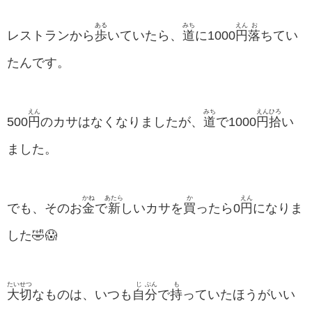
ある
みち
えん
お
レストランから
歩
いていたら、
道
に1000
円
落
ちてい
たんです。
えん
みち
えん
ひろ
500
円
のカサはなくなりましたが、
道
で1000
円
拾
い
ました。
かね
あたら
か
えん
でも、そのお
金
で
新
しいカサを
買
ったら0
円
になりま
した🤣😱
たい
せつ
じ
ぶん
も
大
切
なものは、いつも
自
分
で
持
っていたほうがいい