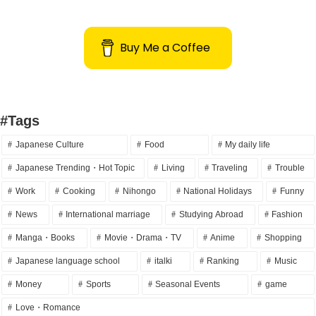
Buy Me a Coffee
#Tags
Japanese Culture
Food
My daily life
Japanese Trending・Hot Topic
Living
Traveling
Trouble
Work
Cooking
Nihongo
National Holidays
Funny
News
International marriage
Studying Abroad
Fashion
Manga・Books
Movie・Drama・TV
Anime
Shopping
Japanese language school
italki
Ranking
Music
Money
Sports
Seasonal Events
game
Love・Romance