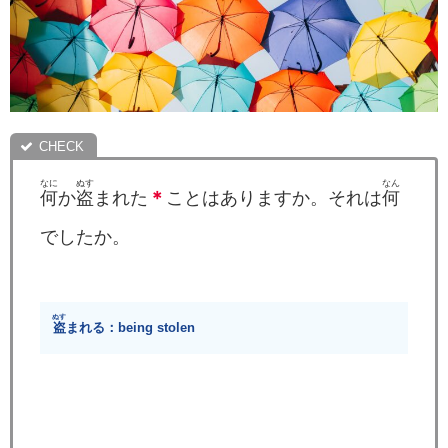
なに
ぬす
なん
何
か
盗
まれた
＊
ことはありますか。それは
何
でしたか。
ぬす
盗
まれる：being stolen