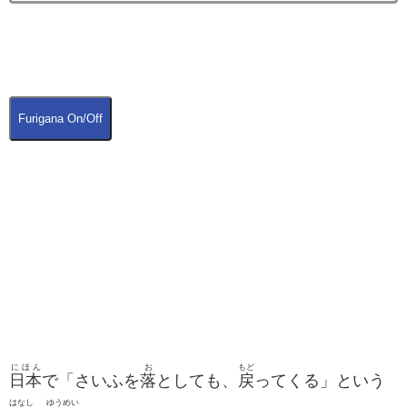
Furigana On/Off
にほん
お
もど
日本
で「さいふを
落
としても、
戻
ってくる」という
はなし
ゆうめい