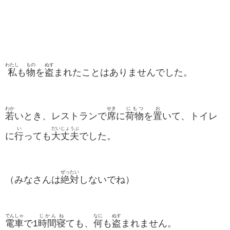
わたし
もの
ぬす
私
も
物
を
盗
まれたことはありませんでした。
わか
せき
にもつ
お
若
い
とき、レストランで
席
に
荷物
を
置
いて、トイレ
い
だいじょうぶ
に
行
って
も
大丈夫
でした。
ぜったい
（みなさんは
絶対
しないでね）
でんしゃ
じかん
ね
なに
ぬす
電車
で1
時間
寝
ても、
何
も
盗
まれません。