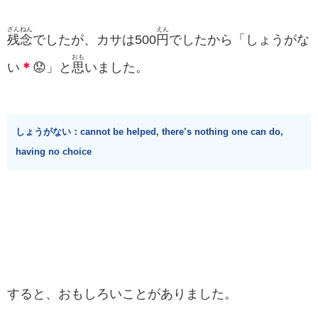
ざん
ねん
えん
残
念
でしたが、カサは500
円
でしたから「しょうがな
おも
い
＊
😟」と
思
いました。
しょうがない：cannot be helped, there’s nothing one can do,
having no choice
すると、おもしろいことがありました。