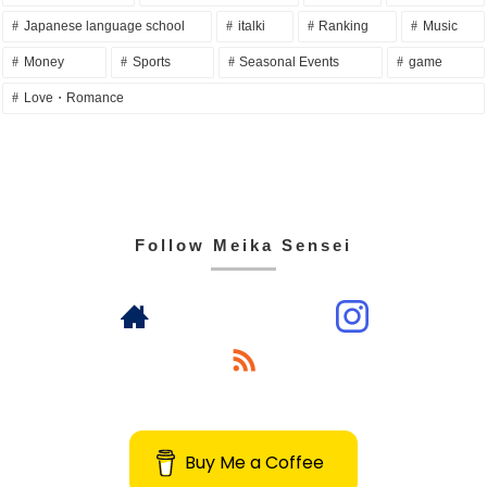
Japanese language school
italki
Ranking
Music
Money
Sports
Seasonal Events
game
Love・Romance
Follow Meika Sensei
Buy Me a Coffee