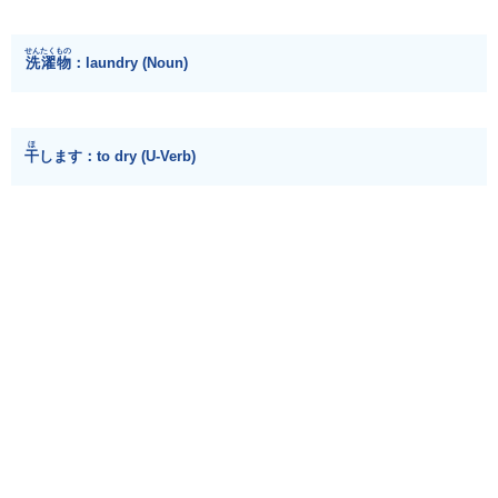
せんたくもの
洗濯物
：laundry (Noun)
ほ
干
します：to dry (U-Verb)