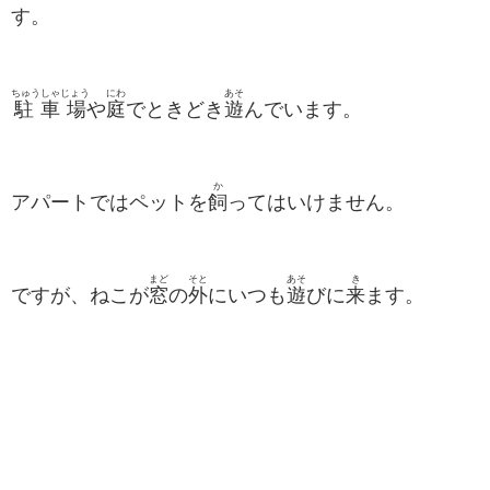
す。
ちゅうしゃじょう
にわ
あそ
駐車場
や
庭
でときどき
遊
んでいます。
か
アパートではペットを
飼
ってはいけません。
まど
そと
あそ
き
ですが、ねこが
窓
の
外
にいつも
遊
びに
来
ます。