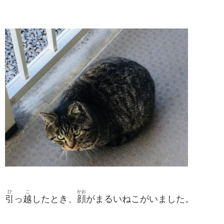
ひ
こ
かお
引
っ
越
したとき、
顔
がまるいねこがいました。