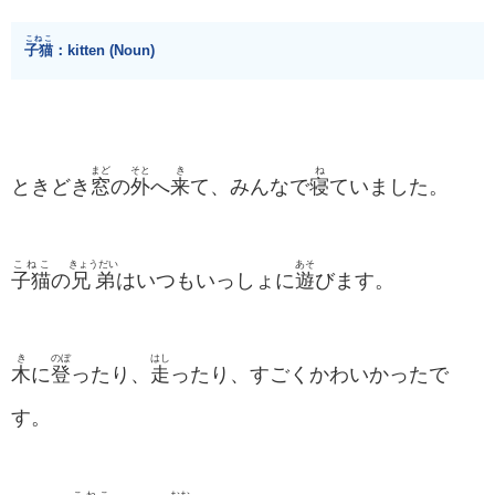
こねこ
子猫
：kitten (Noun)
まど
そと
き
ね
ときどき
窓
の
外
へ
来
て、みんなで
寝
ていました。
こねこ
きょうだい
あそ
子猫
の
兄弟
はいつもいっしょに
遊
びます。
き
のぼ
はし
木
に
登
ったり、
走
ったり、すごくかわいかったで
す。