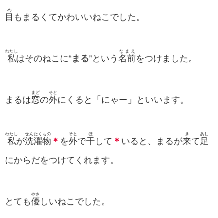
め
目
もまるくてかわいいねこでした。
わたし
なまえ
私
はそのねこに“
まる
”という
名前
をつけました。
まど
そと
まるは
窓
の
外
にくると「にゃー」といいます。
わたし
せんたくもの
そと
ほ
き
あし
私
が
洗濯物
＊
を
外
で
干
して
＊
いると、まるが
来
て
足
にからだをつけてくれます。
やさ
とても
優
しいねこでした。