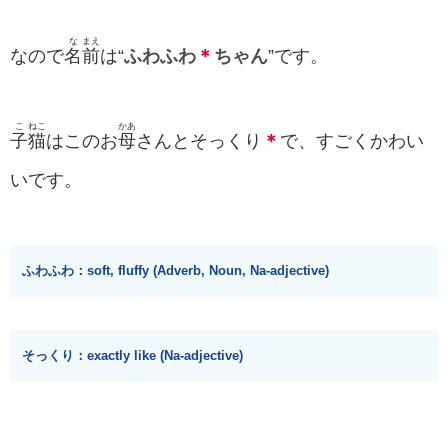
な
まえ
なので
名
前
は“
ふわふわ
＊
ちゃん
”です。
こ
ねこ
かあ
子
猫
はこのお
母
さんとそっくり
＊
で、すごくかわい
いです。
ふわふわ：soft, fluffy (Adverb, Noun, Na-adjective)
そっくり：exactly like (Na-adjective)