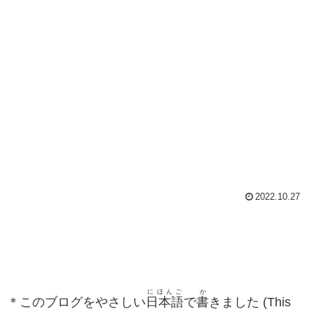
2022.10.27
にほんご
か
＊このブログをやさしい
日本語
で
書
きました (This