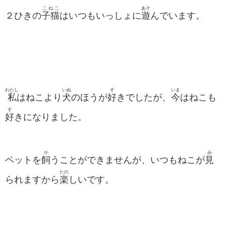
こねこ
あそ
２ひきの
子猫
はいつもいっしょに
遊
んでいます。
わたし
いぬ
す
いま
私
はねこより
犬
のほうが
好
きでしたが、
今
はねこも
す
好
きになりました。
か
み
ペットを
飼
うことができませんが、いつもねこが
見
たの
られますから
楽
しいです。