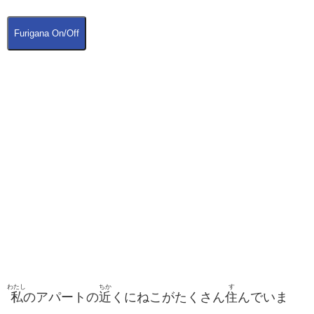
Furigana On/Off
わたし
ちか
す
私
のアパートの
近
くにねこがたくさん
住
んでいま