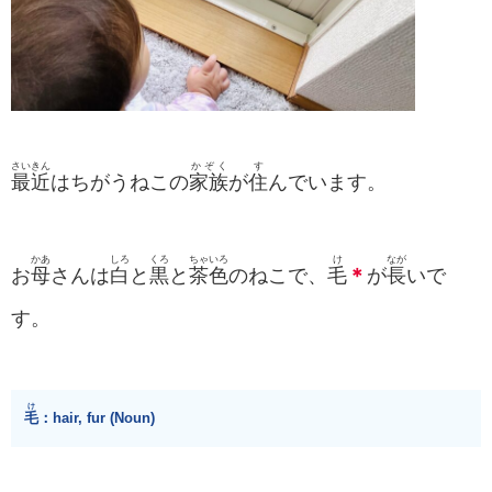
さいきん
かぞく
す
最近
はちがうねこの
家族
が
住
んでいます。
かあ
しろ
くろ
ちゃいろ
け
なが
お
母
さんは
白
と
黒
と
茶色
のねこで、
毛
＊
が
長
いで
す。
け
毛
：hair, fur (Noun)