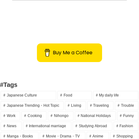
Buy Me a Coffee
#Tags
Japanese Culture
Food
My daily life
Japanese Trending・Hot Topic
Living
Traveling
Trouble
Work
Cooking
Nihongo
National Holidays
Funny
News
International marriage
Studying Abroad
Fashion
Manga・Books
Movie・Drama・TV
Anime
Shopping