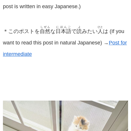
post is written in easy Japanese.)
しぜん
にほんご
よ
ひと
＊このポストを
自然
な
日本語
で
読
みたい
人
は (If you
want to read this post in natural Japanese) →
Post for
intermediate