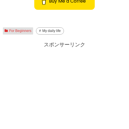
Buy Me a Coffee
For Beginners
My daily life
スポンサーリンク