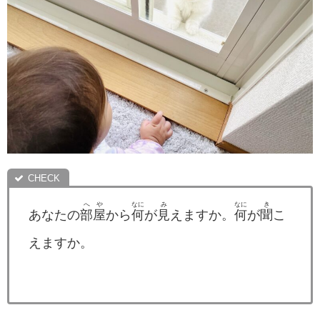
へや
なに
み
なに
き
あなたの
部屋
から
何
が
見
えますか。
何
が
聞
こ
えますか。