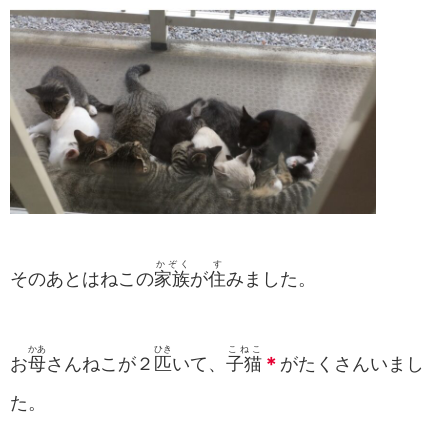
かぞく
す
そのあとはねこの
家族
が
住
みました。
かあ
ひき
こねこ
お
母
さんねこが２
匹
いて、
子猫
＊
がたくさんいまし
た。