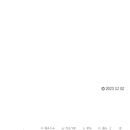
2023.12.02
に
ほん
じん
ふ
だん
つか
し
ぜん
に
ほん
ご
か