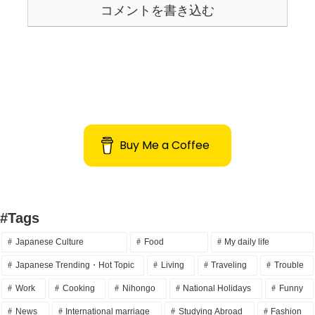
コメントを書き込む
Buy Me a Coffee
#Tags
Japanese Culture
Food
My daily life
Japanese Trending・Hot Topic
Living
Traveling
Trouble
Work
Cooking
Nihongo
National Holidays
Funny
News
International marriage
Studying Abroad
Fashion