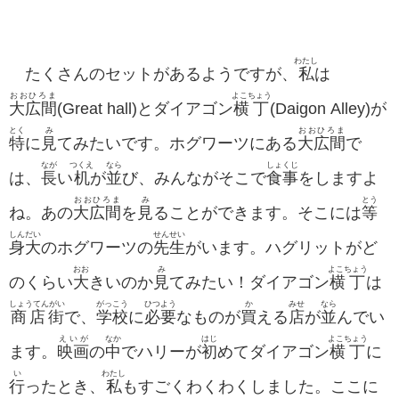
わたし
たくさんのセットがあるようですが、
私
は
おおひろま
よこちょう
大広間
(Great hall)とダイアゴン
横丁
(Daigon Alley)が
とく
み
おおひろま
特
に
見
てみたいです。ホグワーツにある
大広間
で
なが
つくえ
なら
しょくじ
は、
長
い
机
が
並
び、みんながそこで
食事
をしますよ
おおひろま
み
とう
ね。あの
大広間
を
見
ることができます。そこには
等
しん
だい
せんせい
身
大
のホグワーツの
先生
がいます。ハグリットがど
おお
み
よこちょう
のくらい
大
きいのか
見
てみたい！ダイアゴン
横丁
は
しょうてんがい
がっこう
ひつよう
か
みせ
なら
商店街
で、
学校
に
必要
なものが
買
える
店
が
並
んでい
えいが
なか
はじ
よこちょう
ます。
映画
の
中
でハリーが
初
めてダイアゴン
横丁
に
い
わたし
行
ったとき、
私
もすごくわくわくしました。ここに