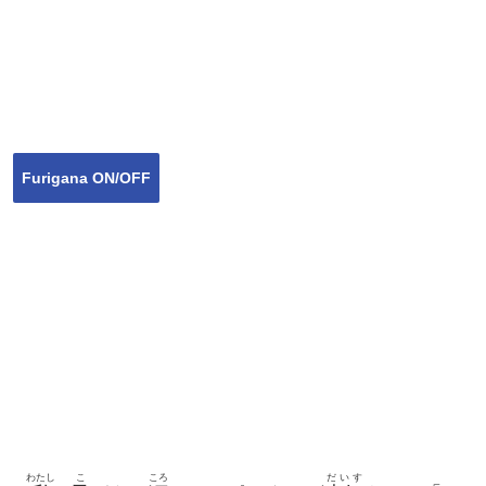
Furigana ON/OFF
わたし
こ
ころ
だいす