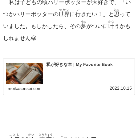
私
は
子
どもの
頃
ハリーポッターが
大好
きで、「い
せかい
い
おも
つかハリーポッターの
世界
に
行
きたい！」と
思
って
ゆめ
かな
いました。もしかしたら、その
夢
がついに
叶
うかも
しれません😀
私が好きな本 | My Favorite Book
2022.10.15
meikasensei.com
ことし
がつ
とうきょう