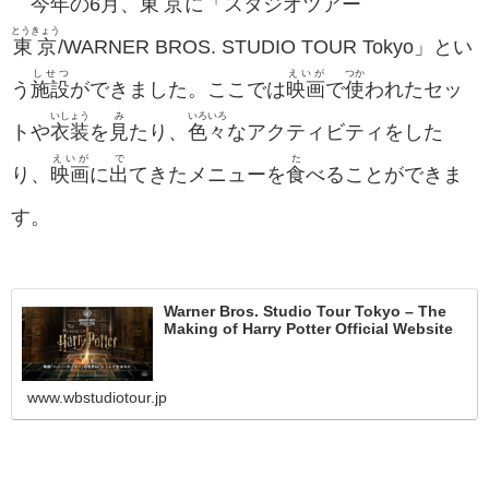
今年
の6
月
、
東京
に「スタジオツアー
とうきょう
東京
/WARNER BROS. STUDIO TOUR Tokyo」とい
しせつ
えいが
つか
う
施設
ができました。ここでは
映画
で
使
われたセッ
いしょう
み
いろいろ
トや
衣装
を
見
たり、
色々
なアクティビティをした
えいが
で
た
り、
映画
に
出
てきたメニューを
食
べることができま
す。
Warner Bros. Studio Tour Tokyo – The
Making of Harry Potter Official Website
www.wbstudiotour.jp