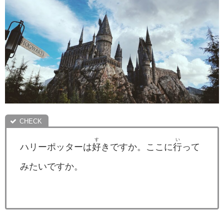
す
い
ハリーポッターは
好
きですか。ここに
行
って
みたいですか。