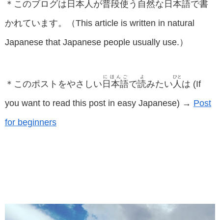
＊このブログは
日
本
人
が
普
段
使
う
自
然
な
日
本
語
で
書
かれています。（This article is written in natural
Japanese that Japanese people usually use.）
にほんご
よ
ひと
＊このポストをやさしい
日本語
で
読
みたい
人
は (If
you want to read this post in easy Japanese) →
Post
for beginners