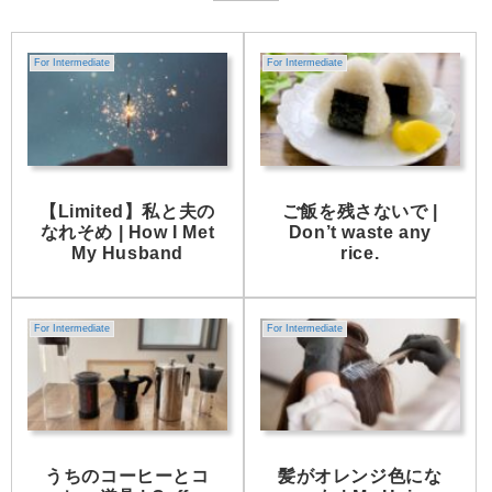
For Intermediate
For Intermediate
【Limited】私と夫の
ご飯を残さないで |
なれそめ | How I Met
Don’t waste any
My Husband
rice.
For Intermediate
For Intermediate
うちのコーヒーとコ
髪がオレンジ色にな