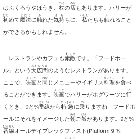
つえ
みせ
はふくろうやほうき、
杖
の
店
もあります。ハリーが
はじ
まほう
ふ
きも
わたし
ふ
初
めて
魔法
に
触
れた
気持
ちに、
私
たちも
触
れること
ができるかもしれません。
すてき
レストランやカフェも
素敵
です。「フードホー
おおひろま
ル」という
大広間
のようなレストランがあります。
えいが
おな
りょうり
た
ここで、
映画
と
同
じメニューやイギリス
料理
を
食
べ
えいが
い
ることができます。
映画
でハリーがホグワーツに
行
ばんせん
とっきゅう
の
くとき、9と¾
番線
から
特急
に
乗
りますね。フードホ
あさ
はん
ールにそれをイメージした
朝
ご
飯
があります。9と¾
ばんせん
番線
オールデイブレックファスト(Platform 9 ¾
なまえ