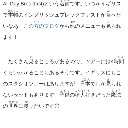
All Day Breakfast)という
名前
です。いつかイギリス
ほんもの
た
で
本物
のイングリッシュブレックファストが
食
べた
かた
ほか
み
いなあ。
この
方
のブログ
から
他
のメニューも
見
られ
ます！
み
じかん
たくさん
見
るところがあるので、ツアーには4
時間
くらいかかることもあるそうです。イギリスにもこ
にほん
み
のスタジオツアーはありますが、
日本
でしか
見
られ
こども
ころ
だいす
まほう
ないセットもあります。
子供
の
頃
大好
きだった
魔法
せかい
ひた
の
世界
に
浸
りたいです😊