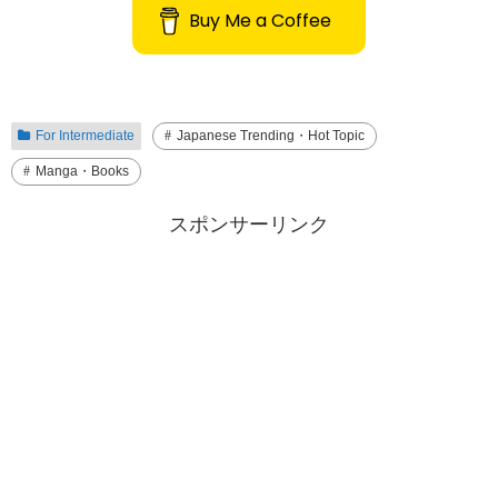
Buy Me a Coffee
For Intermediate
Japanese Trending・Hot Topic
Manga・Books
スポンサーリンク