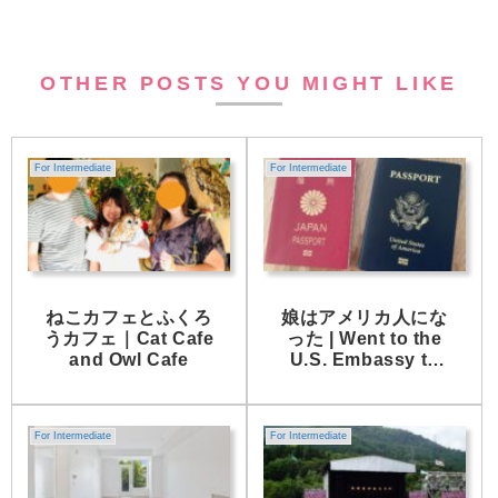
OTHER POSTS YOU MIGHT LIKE
For Intermediate
For Intermediate
ねこカフェとふくろ
娘はアメリカ人にな
うカフェ｜Cat Cafe
った | Went to the
and Owl Cafe
U.S. Embassy to
Get Our Daughter’s
Citizenship
For Intermediate
For Intermediate