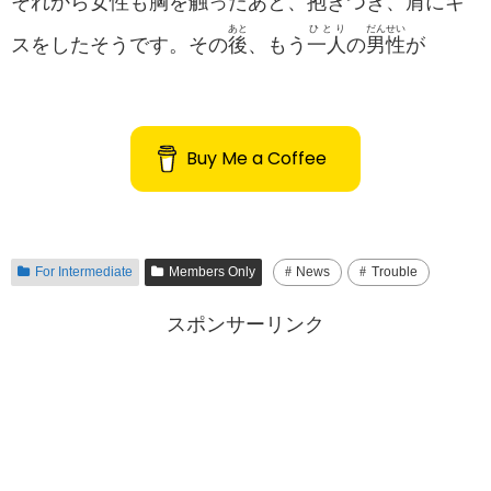
それから
女性
も
胸
を
触
ったあと、
抱
きつき、
肩
にキ
あと
ひとり
だんせい
スをしたそうです。その
後
、もう
一人
の
男性
が
Buy Me a Coffee
For Intermediate
Members Only
News
Trouble
スポンサーリンク