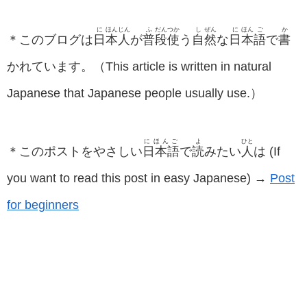
に
ほん
じん
ふ
だん
つか
し
ぜん
に
ほん
ご
か
＊このブログは
日
本
人
が
普
段
使
う
自
然
な
日
本
語
で
書
かれています。（This article is written in natural
Japanese that Japanese people usually use.）
にほんご
よ
ひと
＊このポストをやさしい
日本語
で
読
みたい
人
は (If
you want to read this post in easy Japanese) →
Post
for beginners