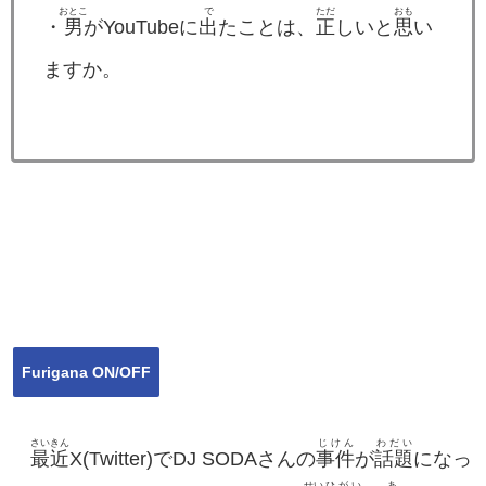
おとこ
で
ただ
おも
・
男
がYouTubeに
出
たことは、
正
しいと
思
い
ますか。
Furigana ON/OFF
さいきん
じけん
わだい
最近
X(Twitter)でDJ SODAさんの
事件
が
話題
になっ
せい
ひがい
あ