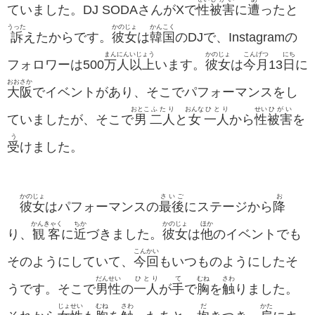
ていました。DJ SODAさんがXで
性
被害
に
遭
ったと
うった
かのじょ
かんこく
訴
えたからです。
彼女
は
韓国
のDJで、Instagramの
まん
にん
いじょう
かのじょ
こんげつ
にち
フォロワーは500
万
人
以上
います。
彼女
は
今月
13
日
に
おおさか
大阪
でイベントがあり、そこでパフォーマンスをし
おとこ
ふたり
おんな
ひとり
せい
ひがい
ていましたが、そこで
男
二人
と
女
一人
から
性
被害
を
う
受
けました。
かのじょ
さいご
お
彼女
はパフォーマンスの
最後
にステージから
降
かんきゃく
ちか
かのじょ
ほか
り、
観客
に
近
づきました。
彼女
は
他
のイベントでも
こんかい
そのようにしていて、
今回
もいつものようにしたそ
だんせい
ひとり
て
むね
さわ
うです。そこで
男性
の
一人
が
手
で
胸
を
触
りました。
じょせい
むね
さわ
だ
かた