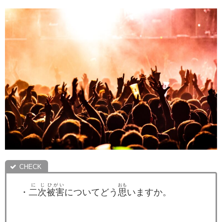
に
じ
ひがい
おも
・
二
次
被害
についてどう
思
いますか。