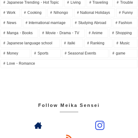
Japanese Trending・Hot Topic
Living
Traveling
Trouble
Work
Cooking
Nihongo
National Holidays
Funny
News
International marriage
Studying Abroad
Fashion
Manga・Books
Movie・Drama・TV
Anime
Shopping
Japanese language school
italki
Ranking
Music
Money
Sports
Seasonal Events
game
Love・Romance
Follow Meika Sensei