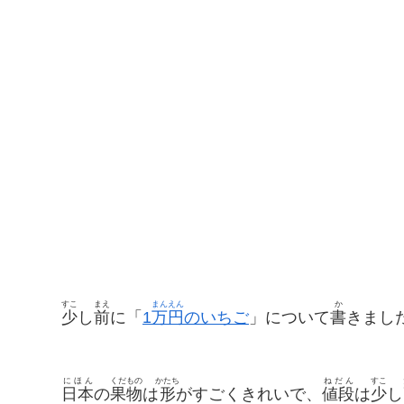
すこ
まえ
まん
えん
か
少
し
前
に「
1
万
円
のいちご
」について
書
きまし
にほん
くだもの
かたち
ねだん
すこ
日本
の
果物
は
形
がすごくきれいで、
値段
は
少
し