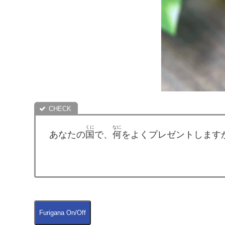
くに
なに
あなたの
国
で、
何
をよくプレゼントします
Furigana On/Off