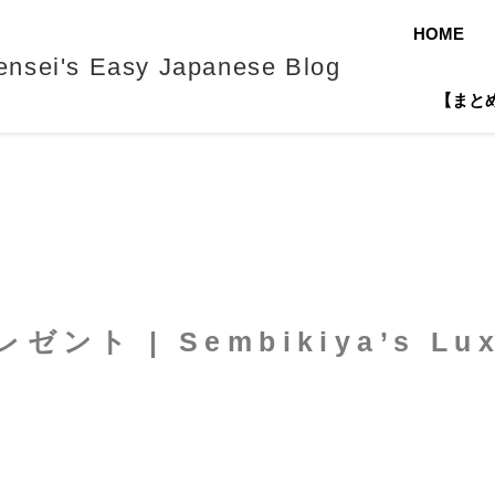
HOME
's Easy Japanese Blog
【まとめ】J
 | Sembikiya’s Luxur