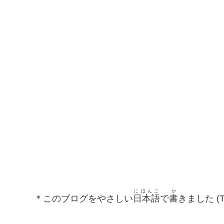
にほんご
か
＊このブログをやさしい
日本語
で
書
きました (This