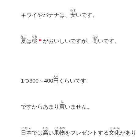
やす
キウイやバナナは、
安
いです。
なつ
もも
たか
夏
は
桃
＊
がおいしいですが、
高
いです。
えん
1つ300～400
円
くらいです。
か
ですからあまり
買
いません。
にほん
たか
くだもの
ぶんか
日本
では
高
い
果物
をプレゼントする
文化
があり