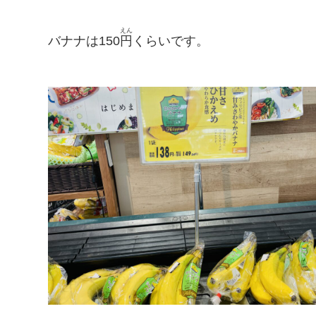
えん
バナナは150
円
くらいです。