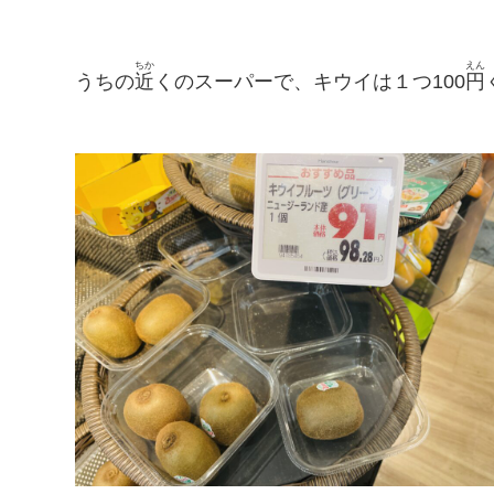
ちか
えん
うちの
近
くのスーパーで、キウイは１つ100
円