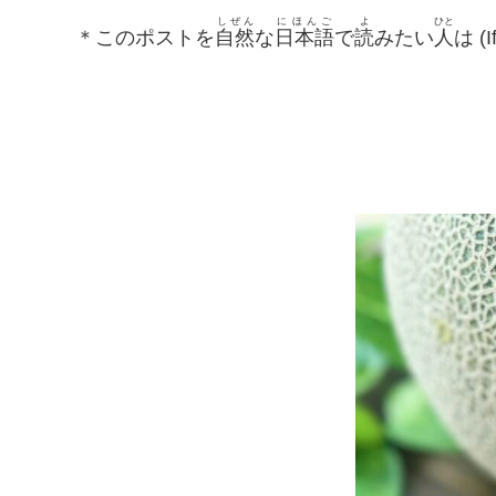
しぜん
にほんご
よ
ひと
＊このポストを
自然
な
日本語
で
読
みたい
人
は (I