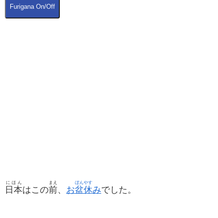
Furigana On/Off
にほん
まえ
ぼん
やす
日本
はこの
前
、
お
盆
休
み
でした。