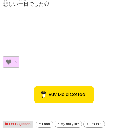
悲
しい
一
日
でした😅
3
Buy Me a Coffee
For Beginners
Food
My daily life
Trouble