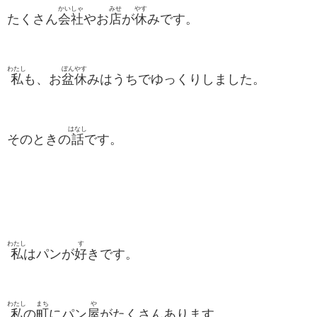
かいしゃ
みせ
やす
たくさん
会社
やお
店
が
休
みです。
わたし
ぼん
やす
私
も、お
盆
休
みはうちでゆっくりしました。
はなし
そのときの
話
です。
わたし
す
私
はパンが
好
きです。
わたし
まち
や
私
の
町
にパン
屋
がたくさんあります。