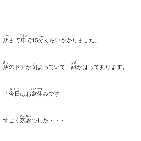
みせ
くるま
ふん
店
まで
車
で15
分
くらいかかりました。
みせ
し
かみ
店
のドアが
閉
まっていて、
紙
がはってあります。
きょう
ぼん
やす
「
今日
はお
盆
休
みです」
ざんねん
すごく
残念
でした・・・。