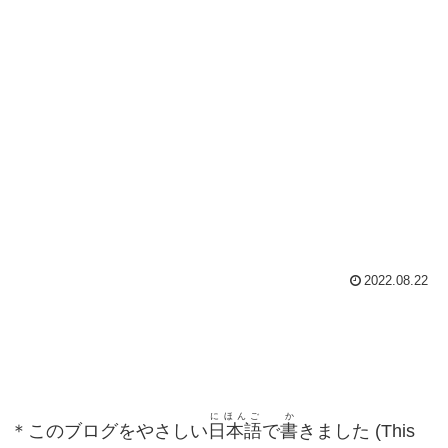
2022.08.22
にほんご
か
＊このブログをやさしい
日本語
で
書
きました (This