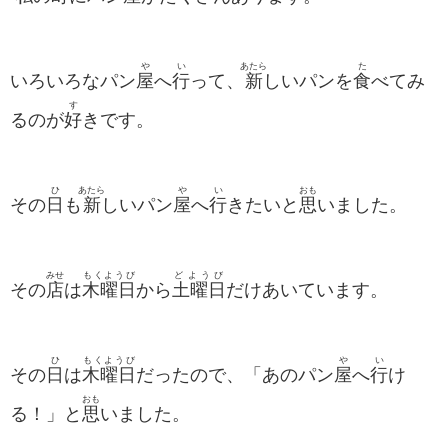
や
い
あたら
た
いろいろなパン
屋
へ
行
って、
新
しいパンを
食
べてみ
す
るのが
好
きです。
ひ
あたら
や
い
おも
その
日
も
新
しいパン
屋
へ
行
きたいと
思
いました。
みせ
もくようび
どようび
その
店
は
木曜日
から
土曜日
だけあいています。
ひ
もくようび
や
い
その
日
は
木曜日
だったので、「あのパン
屋
へ
行
け
おも
る！」と
思
いました。