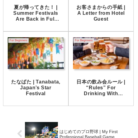
夏が帰ってきた！ |
お客さまからの手紙 |
Summer Festivals
A Letter from Hotel
Are Back in Full
Guest
Force!
For Beginners
For Beginners
たなばた | Tanabata,
日本の飲み会ルール |
Japan’s Star
“Rules” For
Festival
Drinking With
Japanese
Coworkers
はじめてのプロ野球 | My First
Professional Baseball Game