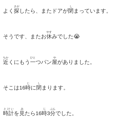
さが
し
よく
探
したら、またドアが
閉
まっています。
やす
そうです、またお
休
みでした😭
ちか
ひと
や
近
くにもう
一
つパン
屋
がありました。
じ
し
そこは16
時
に
閉
まります。
とけい
み
じ
ぶん
時計
を
見
たら16
時
3
分
でした。