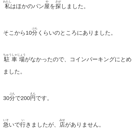
わたし
や
さが
私
はほかのパン
屋
を
探
しました。
ぷん
そこから10
分
くらいのところにありました。
ちゅうしゃじょう
駐車場
がなかったので、コインパーキングにとめ
ました。
ぷん
えん
30
分
で200
円
です。
いそ
い
みせ
急
いで
行
きましたが、
店
がありません。