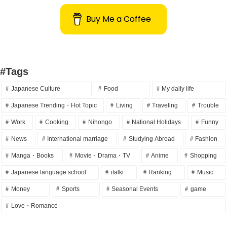
Buy Me a Coffee
#Tags
Japanese Culture
Food
My daily life
Japanese Trending・Hot Topic
Living
Traveling
Trouble
Work
Cooking
Nihongo
National Holidays
Funny
News
International marriage
Studying Abroad
Fashion
Manga・Books
Movie・Drama・TV
Anime
Shopping
Japanese language school
italki
Ranking
Music
Money
Sports
Seasonal Events
game
Love・Romance