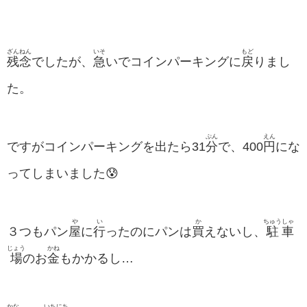
ざんねん
いそ
もど
残念
でしたが、
急
いでコインパーキングに
戻
りまし
た。
ぷん
えん
ですがコインパーキングを出たら31
分
で、400
円
にな
ってしまいました😰
や
い
か
ちゅう
しゃ
３つもパン
屋
に
行
ったのにパンは
買
えないし、
駐
車
じょう
かね
場
のお
金
もかかるし…
かな
いち
にち