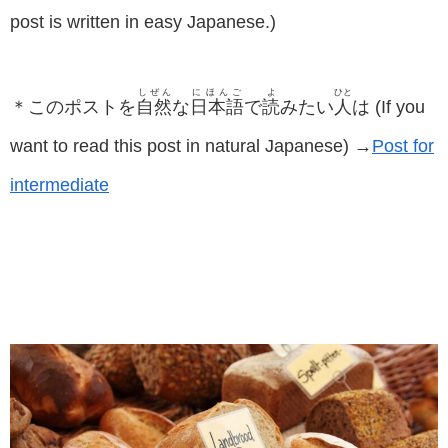
post is written in easy Japanese.)
しぜん
にほんご
よ
ひと
＊このポストを
自然
な
日本語
で
読
みたい
人
は (If you
want to read this post in natural Japanese) →
Post for
intermediate