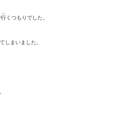
い
で
行
くつもりでした。
てしまいました。
。