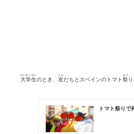
だい
がく
せい
とも
まつ
大
学
生
のとき、
友
だちとスペインのトマト
祭
り
トマト祭りで死にかけた