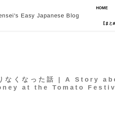
HOME
's Easy Japanese Blog
【まとめ】J
った話 | A Story about
ney at the Tomato Festi