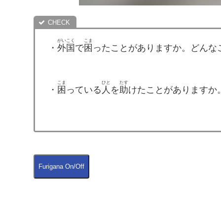
がいこく
こま
・
外国
で
困
ったことがありますか。どんな
こま
ひと
たす
・
困
っている
人
を
助
けたことがありますか
Furigana On/Off