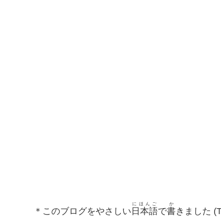
にほんご
か
＊このブログをやさしい
日本語
で
書
きました (This