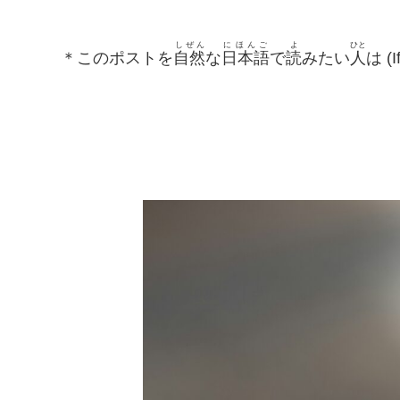
しぜん
にほんご
よ
ひと
＊このポストを
自然
な
日本語
で
読
みたい
人
は (I