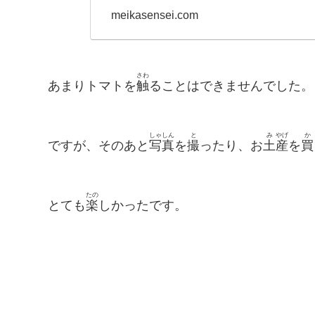
meikasensei.com
さわ
あまりトマトを
触
ることはできませんでした。
しゃ
しん
と
み
やげ
か
ですが、そのあと
写
真
を
撮
ったり、お
土
産
を
買
たの
とても
楽
しかったです。