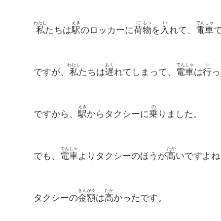
わたし
えき
に
もつ
い
でん
しゃ
私
たちは
駅
のロッカーに
荷
物
を
入
れて、
電
車
わたし
おく
でん
しゃ
い
ですが、
私
たちは
遅
れてしまって、
電
車
は
行
っ
えき
の
ですから、
駅
からタクシーに
乗
りました。
でんしゃ
たか
でも、
電車
よりタクシーのほうが
高
いですよね
きんがく
たか
タクシーの
金額
は
高
かったです。