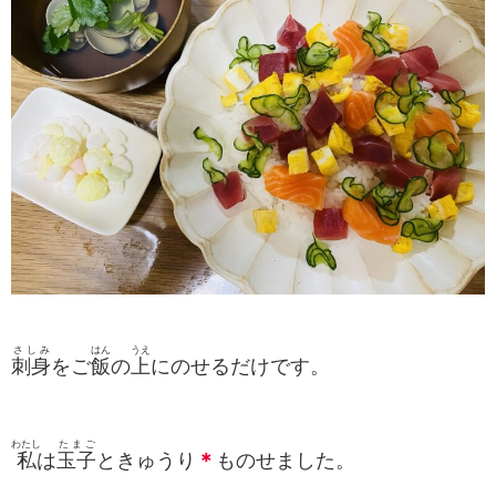
さしみ
はん
うえ
刺身
をご
飯
の
上
にのせるだけです。
わたし
たまご
私
は
玉子
ときゅうり
＊
ものせました。