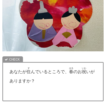
す
はる
いわ
あなたが
住
んでいるところで、
春
のお
祝
いが
ありますか？