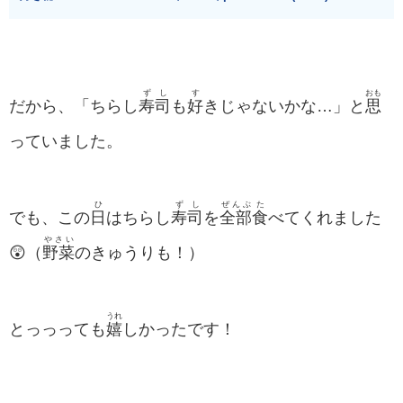
ずし
す
おも
だから、「ちらし
寿司
も
好
きじゃないかな…」と
思
っていました。
ひ
ずし
ぜんぶ
た
でも、この
日
はちらし
寿司
を
全部
食
べてくれました
やさい
😲（
野菜
のきゅうりも！）
うれ
とっっっても
嬉
しかったです！