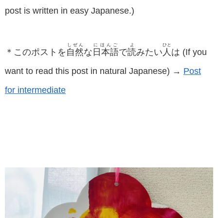
post is written in easy Japanese.)
しぜん
にほんご
よ
ひと
＊このポストを
自然
な
日本語
で
読
みたい
人
は (If you
want to read this post in natural Japanese) →
Post
for intermediate