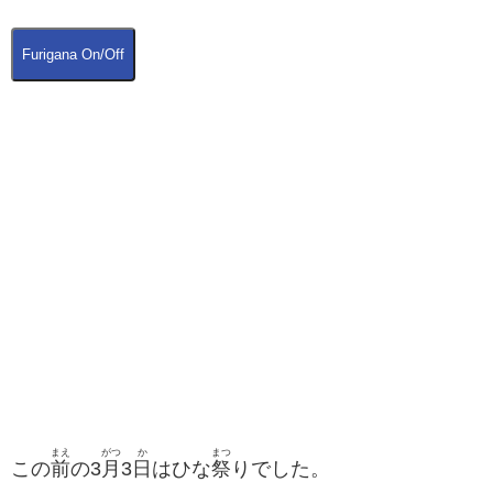
Furigana On/Off
まえ
がつ
か
まつ
この
前
の3
月
3
日
はひな
祭
りでした。