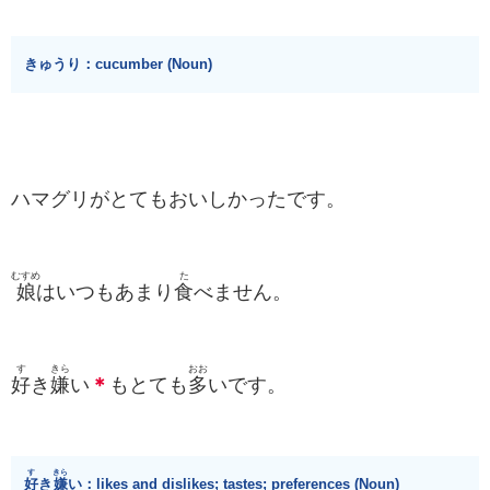
きゅうり：cucumber (Noun)
ハマグリがとてもおいしかったです。
むすめ
た
娘
はいつもあまり
食
べません。
す
きら
おお
好
き
嫌
い
＊
もとても
多
いです。
す
きら
好
き
嫌
い：likes and dislikes; tastes; preferences (Noun)