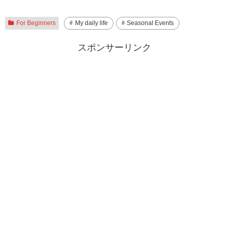
For Beginners
My daily life
Seasonal Events
スポンサーリンク