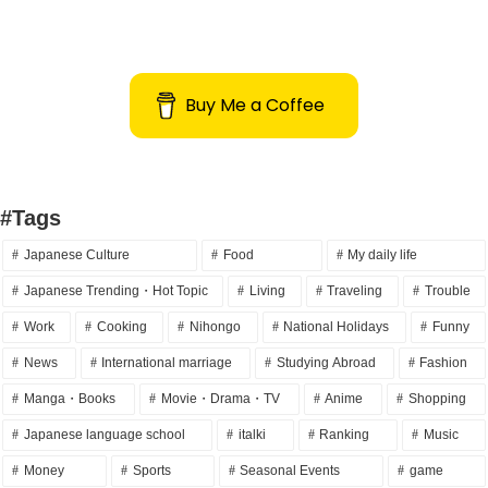
Buy Me a Coffee
#Tags
Japanese Culture
Food
My daily life
Japanese Trending・Hot Topic
Living
Traveling
Trouble
Work
Cooking
Nihongo
National Holidays
Funny
News
International marriage
Studying Abroad
Fashion
Manga・Books
Movie・Drama・TV
Anime
Shopping
Japanese language school
italki
Ranking
Music
Money
Sports
Seasonal Events
game