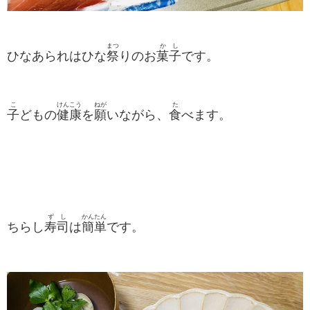
まつ
かし
ひなあられはひな
祭
りのお
菓子
です。
こ
けんこう
ねが
た
子
どもの
健康
を
願
いながら、
食
べます。
ずし
かんたん
ちらし
寿司
は
簡単
です。