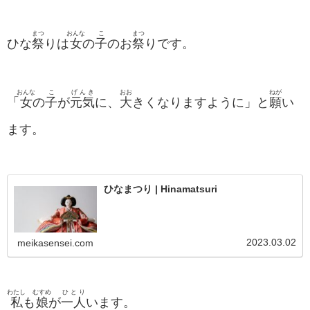
まつ
おんな
こ
まつ
ひな
祭
りは
女
の
子
のお
祭
りです。
おんな
こ
げんき
おお
ねが
「
女
の
子
が
元気
に、
大
きくなりますように」と
願
い
ます。
ひなまつり | Hinamatsuri
2023.03.02
meikasensei.com
わたし
むすめ
ひとり
私
も
娘
が
一人
います。