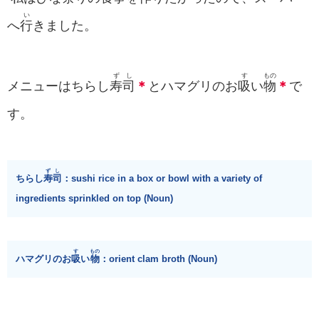
い
へ
行
きました。
ずし
す
もの
メニューはちらし
寿司
＊
とハマグリのお
吸
い
物
＊
で
す。
ずし
ちらし
寿司
：sushi rice in a box or bowl with a variety of
ingredients sprinkled on top (Noun)
す
もの
ハマグリのお
吸
い
物
：orient clam broth (Noun)