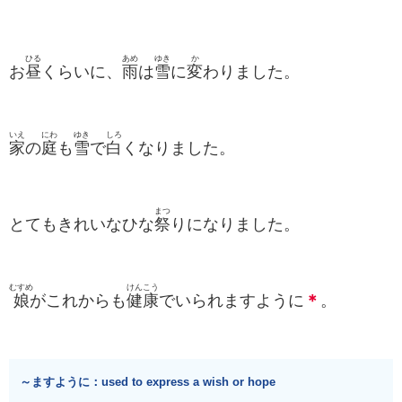
ひる
あめ
ゆき
か
お
昼
くらいに、
雨
は
雪
に
変
わりました。
いえ
にわ
ゆき
しろ
家
の
庭
も
雪
で
白
くなりました。
まつ
とてもきれいなひな
祭
りになりました。
むすめ
けんこう
娘
がこれからも
健康
でいられますように
＊
。
～ますように：used to express a wish or hope