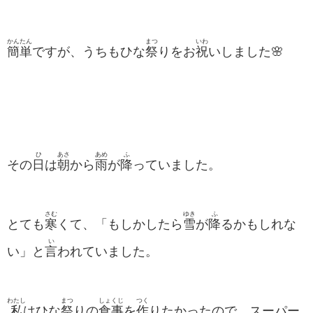
かんたん
まつ
いわ
簡単
ですが、うちもひな
祭
りをお
祝
いしました🌸
ひ
あさ
あめ
ふ
その
日
は
朝
から
雨
が
降
っていました。
さむ
ゆき
ふ
とても
寒
くて、「もしかしたら
雪
が
降
るかもしれな
い
い」と
言
われていました。
わたし
まつ
しょくじ
つく
私
はひな
祭
りの
食事
を
作
りたかったので、スーパー