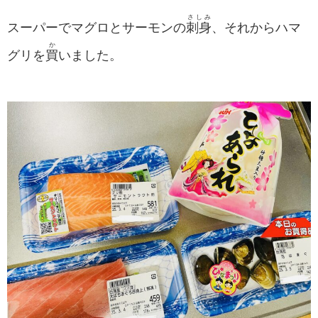
さしみ
スーパーでマグロとサーモンの
刺身
、それからハマ
か
グリを
買
いました。