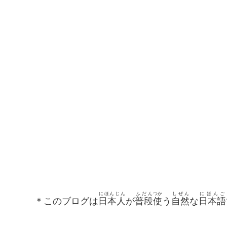
にほんじん
ふだん
つか
しぜん
にほんご
＊このブログは
日本人
が
普段
使
う
自然
な
日本語