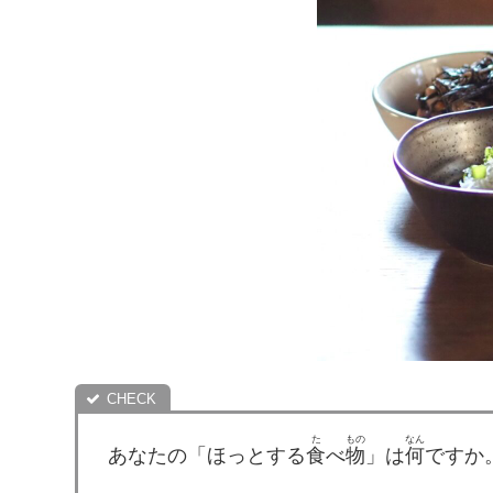
た
もの
なん
あなたの「ほっとする
食
べ
物
」は
何
ですか