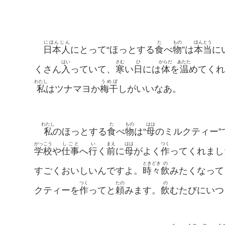
にほんじん
た
もの
ほんとう
日本人
にとって“ほっとする
食
べ
物
”は
本当
に
はい
さむ
ひ
からだ
あたた
くさん
入
っていて、
寒
い
日
には
体
を
温
めてくれ
わたし
うめぼ
私
はツナマヨか
梅干
しがいいなあ。
わたし
た
もの
はは
私
のほっとする
食
べ
物
は“
母
のミルクティー”
がっこう
しごと
い
まえ
はは
つく
学校
や
仕事
へ
行
く
前
に
母
がよく
作
ってくれまし
ときどき
の
すごくおいしいんですよ。
時々
飲
みたくなって
つく
たの
の
クティーを
作
ってと
頼
みます。
飲
むたびにいつ