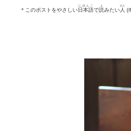
にほんご
よ
ひと
＊このポストをやさしい
日本語
で
読
みたい
人
(I