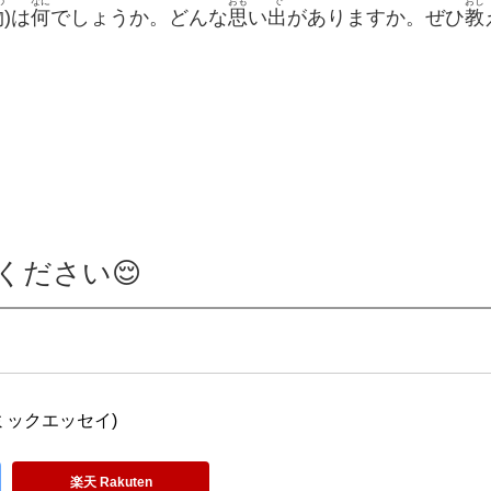
の
なに
おも
で
おし
物
)は
何
でしょうか。どんな
思
い
出
がありますか。ぜひ
教
ください😌
ミックエッセイ)
楽天 Rakuten