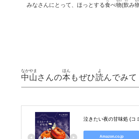
た
もの
の
も
みなさんにとって、ほっとする
食
べ
物
(
飲
み
なかやま
ほん
よ
中山
さんの
本
もぜひ
読
んでみて
泣きたい夜の甘味処 (コ
Amazon.co.jp