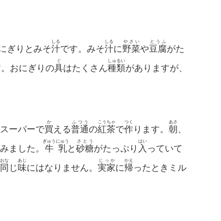
しる
しる
やさい
とうふ
にぎりとみそ
汁
です。みそ
汁
に
野菜
や
豆腐
がた
ぐ
しゅるい
す。おにぎりの
具
はたくさん
種類
がありますが、
か
ふつう
こうちゃ
つく
あさ
スーパーで
買
える
普通
の
紅茶
で
作
ります。
朝
、
ぎゅうにゅう
さとう
はい
みました。
牛乳
と
砂糖
がたっぷり
入
っていて
おな
あじ
じっか
かえ
同
じ
味
にはなりません。
実家
に
帰
ったときミル