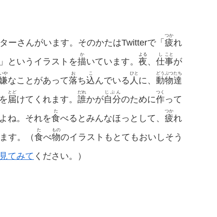
つか
ーさんがいます。そのかたはTwitterで「
疲
れ
か
よる
し
こと
」というイラストを
描
いています。
夜
、
仕
事
が
いや
お
こ
ひと
どうぶつ
たち
嫌
なことがあって
落
ち
込
んでいる
人
に、
動物
達
とど
だれ
じぶん
つく
を
届
けてくれます。
誰
かが
自分
のために
作
って
た
つか
よね。それを
食
べるとみんなほっとして、
疲
れ
た
もの
ます。（
食
べ
物
のイラストもとてもおいしそう
見てみて
ください。）