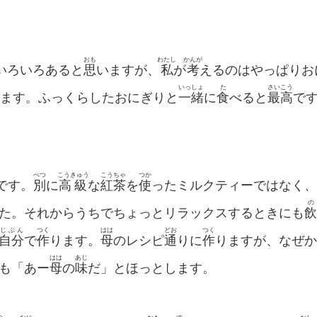
おも
わたし
かんが
いろいろあると
思
いますが、
私
が
考
えるのはやっぱりお
いっしょ
た
さいこう
ます。ふっくらしたおにぎりと
一緒
に
食
べると
最高
で
べつ
こうきゅう
こうちゃ
つか
です。
別
に
高級
な
紅茶
を
使
ったミルクティーではなく、
の
た。それからうちでちょっとリラックスするときにも
飲
じぶん
つく
はは
どお
つく
自分
で
作
ります。
母
のレシピ
通
りに
作
りますが、なぜか
はは
あじ
も「あー
母
の
味
だ」とほっとします。