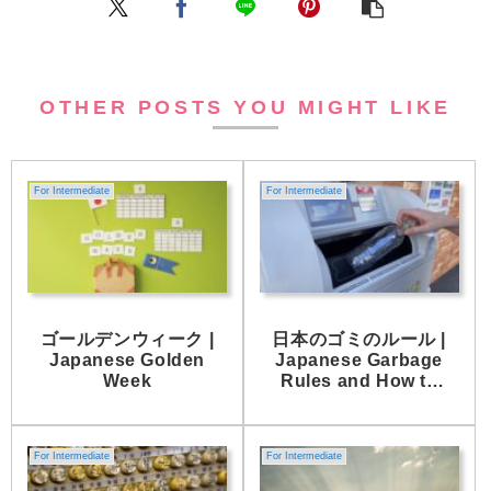
OTHER POSTS YOU MIGHT LIKE
For Intermediate
For Intermediate
ゴールデンウィーク |
日本のゴミのルール |
Japanese Golden
Japanese Garbage
Week
Rules and How to
Follow Them
For Intermediate
For Intermediate