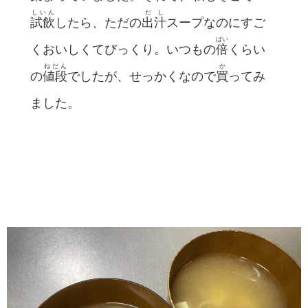
しいん
だし
試飲
したら、ただの
出汁
スープなのにすご
ばい
くおいしくてびっくり。いつもの
倍
くらい
ねだん
か
の
値段
でしたが、せっかくなので
買
ってみ
ました。