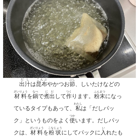
だし
こんぶ
ぶし
出汁
は
昆布
やかつお
節
、しいたけなどの
ざいりょう
なべ
に
だ
つく
ふんまつ
材料
を
鍋
で
煮
出
して
作
ります。
粉末
になっ
わたし
ているタイプもあって、
私
は「だしパッ
つか
ク」というものをよく
使
います。だしパッ
ざいりょう
こなじょう
い
クは、
材料
を
粉状
にしてパックに
入
れたも