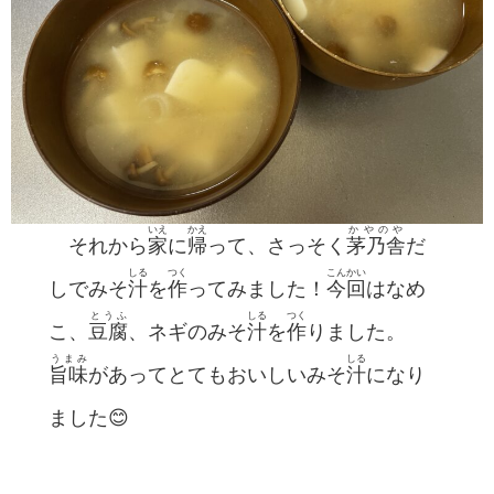
いえ
かえ
かやのや
それから
家
に
帰
って、さっそく
茅乃舎
だ
しる
つく
こんかい
しでみそ
汁
を
作
ってみました！
今回
はなめ
とうふ
しる
つく
こ、
豆腐
、ネギのみそ
汁
を
作
りました。
うまみ
しる
旨味
があってとてもおいしいみそ
汁
になり
ました😊