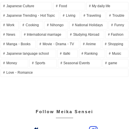
Japanese Culture
Food
My daily life
Japanese Trending・Hot Topic
Living
Traveling
Trouble
Work
Cooking
Nihongo
National Holidays
Funny
News
International marriage
Studying Abroad
Fashion
Manga・Books
Movie・Drama・TV
Anime
Shopping
Japanese language school
italki
Ranking
Music
Money
Sports
Seasonal Events
game
Love・Romance
Follow Meika Sensei