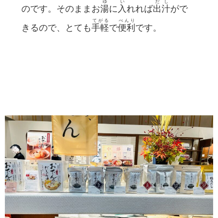
ゆ
い
だし
のです。そのままお
湯
に
入
れれば
出汁
がで
てがる
べんり
きるので、とても
手軽
で
便利
です。