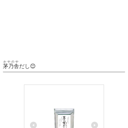
かやのや
茅乃舎
だし😊