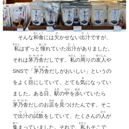
わしょく
か
だし
そんな
和食
には
欠
かせない
出汁
ですが、
わたし
あこが
だし
私
はずっと
憧
れていた
出汁
がありました。
かやのや
わたし
まわ
ゆうじん
それは
茅乃舎
だしです。
私
の
周
りの
友人
や
かやのや
SNSで「
茅乃舎
だしがおいしい」というの
め
き
をよく
目
にしていて、とても
気
になってい
ひ
えき
なか
ある
ました。ある
日
、
駅
の
中
を
歩
いていたら
かやのや
みせ
み
茅乃舎
だしのお
店
を
見
つけたんです。そこ
だし
しいん
ひと
で
出汁
の
試飲
をしていて、たくさんの
人
が
あつ
わたし
集
まっていました。それで、
私
もそこで