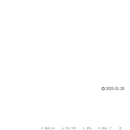
2025.01.28
に
ほん
じん
ふ
だん
つか
し
ぜん
に
ほん
ご
か