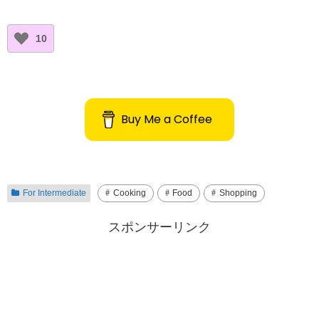
10
Buy Me a Coffee
For Intermediate
Cooking
Food
Shopping
スポンサーリンク