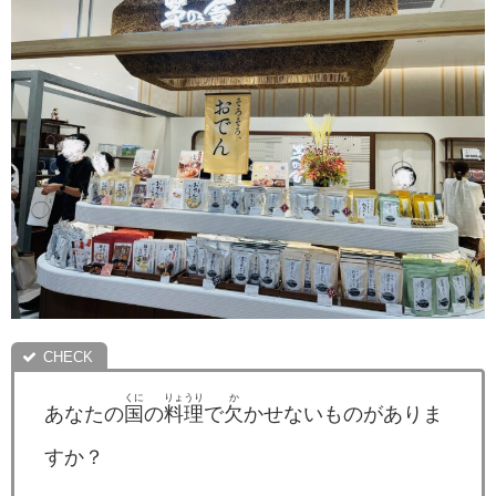
くに
りょうり
か
あなたの
国
の
料理
で
欠
かせないものがありま
すか？