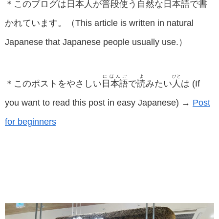
＊このブログは
日
本
人
が
普
段
使
う
自
然
な
日
本
語
で
書
かれています。（This article is written in natural
Japanese that Japanese people usually use.）
にほんご
よ
ひと
＊このポストをやさしい
日本語
で
読
みたい
人
は (If
you want to read this post in easy Japanese) →
Post
for beginners