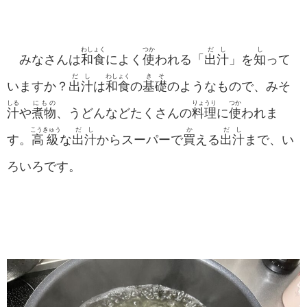
わしょく
つか
だし
し
みなさんは
和食
によく
使
われる「
出汁
」を
知
って
だし
わしょく
きそ
いますか？
出汁
は
和食
の
基礎
のようなもので、みそ
しる
にもの
りょうり
つか
汁
や
煮物
、うどんなどたくさんの
料理
に
使
われま
こうきゅう
だし
か
だし
す。
高級
な
出汁
からスーパーで
買
える
出汁
まで、い
ろいろです。