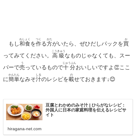
わしょく
つく
かた
か
もし
和食
を
作
る
方
がいたら、ぜひだしパックを
買
こうきゅう
ってみてください。
高級
なものじゃなくても、スー
う
じゅうぶん
パーで
売
っているもので
十分
おいしいですよ👏ここ
かんたん
しる
の
に
簡単
なみそ
汁
のレシピを
載
せておきます↓😊
豆腐とわかめのみそ汁 | ひらがなレシピ：
外国人に日本の家庭料理を伝えるレシピサ
イト
hiragana-net.com