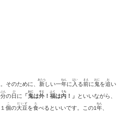
あたら
ねん
はい
まえ
おに
お
た。そのために、
新
しい一
年
に
入
る
前
に
鬼
を
追
い
つぶん
ひ
おに
そと
ふく
うち
節分
の
日
に
「
鬼
は
外
！
福
は
内
！」
といいながら、
こ
だいず
た
ねん
１
個
の
大豆
を
食
べるといいです。この1
年
、