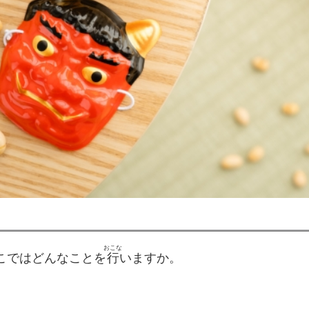
おこな
こではどんなことを
行
いますか。