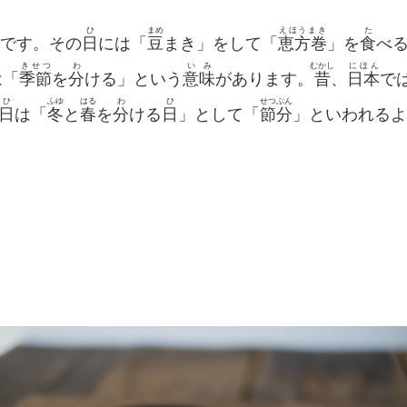
ひ
まめ
えほうまき
た
です。その
日
には「
豆
まき」をして「
恵方巻
」を
食
べ
きせつ
わ
い
み
むかし
にほん
は「
季節
を
分
ける」という
意
味
があります。
昔
、
日本
で
ひ
ふゆ
はる
わ
ひ
せつぶん
日
は「
冬
と
春
を
分
ける
日
」として「
節分
」といわれるよ