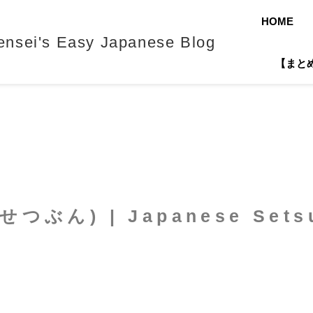
HOME
's Easy Japanese Blog
【まとめ】J
せつぶん) | Japanese Sets