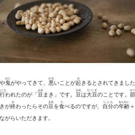
おに
わる
お
や
鬼
がやってきて、
悪
いことが
起
きるとされてきまし
おこな
まめ
まめ
だいず
せ
行
われたのが「
豆
まき」です。
豆
は
大豆
のことです。
お
まめ
た
じぶん
ねんれい
きが
終
わったらその
豆
を
食
べるのですが、
自分
の
年齢
＋
ながらいただきます。