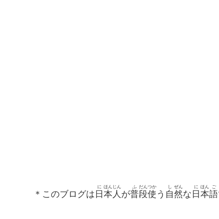
に
ほん
じん
ふ
だん
つか
し
ぜん
に
ほん
ご
＊このブログは
日
本
人
が
普
段
使
う
自
然
な
日
本
語