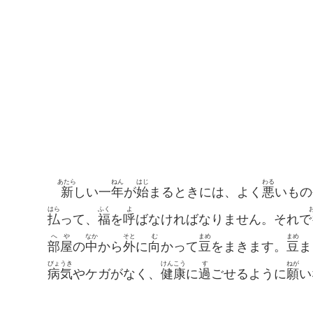
あたら
ねん
はじ
わる
新
しい一
年
が
始
まるときには、よく
悪
いもの
はら
ふく
よ
払
って、
福
を
呼
ばなければなりません。それで
へや
なか
そと
む
まめ
まめ
部屋
の
中
から
外
に
向
かって
豆
をまきます。
豆
ま
びょうき
けんこう
す
ねが
病気
やケガがなく、
健康
に
過
ごせるように
願
い