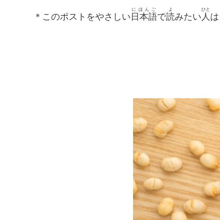
にほんご
よ
ひと
＊このポストをやさしい
日本語
で
読
みたい
人
は 