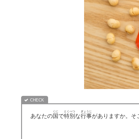
くに
とくべつ
ぎょうじ
あなたの
国
で
特別
な
行事
がありますか。そ