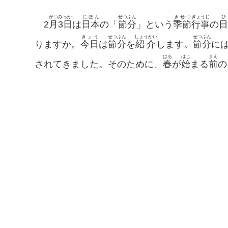
がつ
みっか
にほん
せつぶん
きせつ
ぎょうじ
ひ
2
月
3日
は
日本
の「
節分
」という
季節
行事
の
日
きょう
せつぶん
しょうかい
せつぶん
りますか。
今日
は
節分
を
紹介
します。
節分
に
はる
はじ
まえ
されてきました。そのために、
春
が
始
まる
前
の