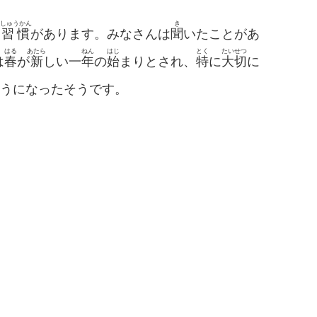
しゅうかん
き
る
習慣
があります。みなさんは
聞
いたことがあ
はる
あたら
ねん
はじ
とく
たいせつ
は
春
が
新
しい一
年
の
始
まりとされ、
特
に
大切
に
うになったそうです。