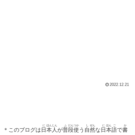
2022.12.21
に
ほん
じん
ふ
だん
つか
し
ぜん
に
ほん
ご
か
＊このブログは
日
本
人
が
普
段
使
う
自
然
な
日
本
語
で
書