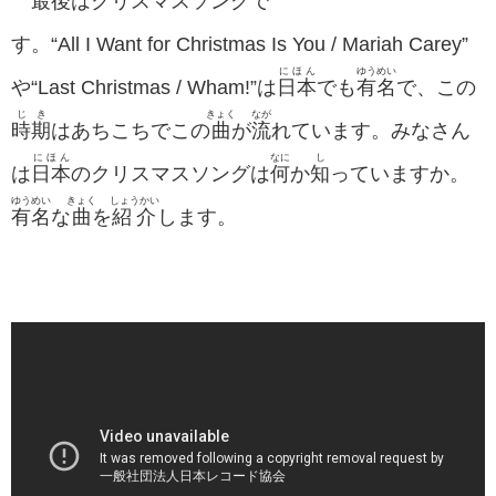
最後
はクリスマスソングで
す。“All I Want for Christmas Is You / Mariah Carey”
にほん
ゆうめい
や“Last Christmas / Wham!”は
日本
でも
有名
で、この
じき
きょく
なが
時期
はあちこちでこの
曲
が
流
れています。みなさん
にほん
なに
し
は
日本
のクリスマスソングは
何
か
知
っていますか。
ゆうめい
きょく
しょうかい
有名
な
曲
を
紹介
します。