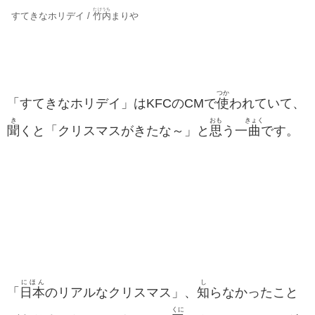
たけうち
すてきなホリデイ /
竹内
まりや
つか
「すてきなホリデイ」はKFCのCMで
使
われていて、
き
おも
きょく
聞
くと「クリスマスがきたな～」と
思
う一
曲
です。
にほん
し
「
日本
のリアルなクリスマス」、
知
らなかったこと
くに