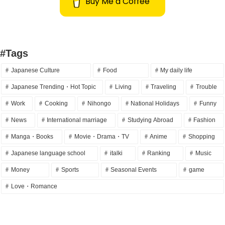
Buy Me a Coffee
#Tags
Japanese Culture
Food
My daily life
Japanese Trending・Hot Topic
Living
Traveling
Trouble
Work
Cooking
Nihongo
National Holidays
Funny
News
International marriage
Studying Abroad
Fashion
Manga・Books
Movie・Drama・TV
Anime
Shopping
Japanese language school
italki
Ranking
Music
Money
Sports
Seasonal Events
game
Love・Romance