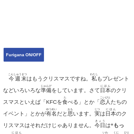
Furigana ON/OFF
こんしゅうまつ
わたし
今週末
はもうクリスマスですね。
私
もプレゼント
じゅんび
にほん
などいろいろな
準備
をしています。さて
日本
のクリ
た
こいびと
スマスといえば「KFCを
食
べる」とか「
恋人
たちの
ゆうめい
おも
じつ
にほん
イベント」とかが
有名
だと
思
います。
実
は
日本
のク
きょう
リスマスはそれだけじゃありません。
今日
は
“もっ
にほん
いわ
くに
ひと