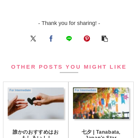
- Thank you for sharing! -
OTHER POSTS YOU MIGHT LIKE
For Intermediate
For Intermediate
誰かのおすすめはお
七夕 | Tanabata,
もしろい！ |
Japan’s Star