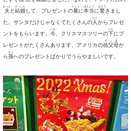
おっと
けっこん
りょう
ほんとう
おどろ
夫
と
結婚
して、プレゼントの
量
に
本当
に
驚
きまし
ひと
た。サンタだけじゃなくてたくさんの
人
からプレゼ
いま
した
ントをもらいます。
今
、クリスマスツリーの
下
にプ
そふぼ
レゼントがたくさんあります。アメリカの
祖父母
か
まご
ら
孫
へのプレゼントばかりでうらやましいです。