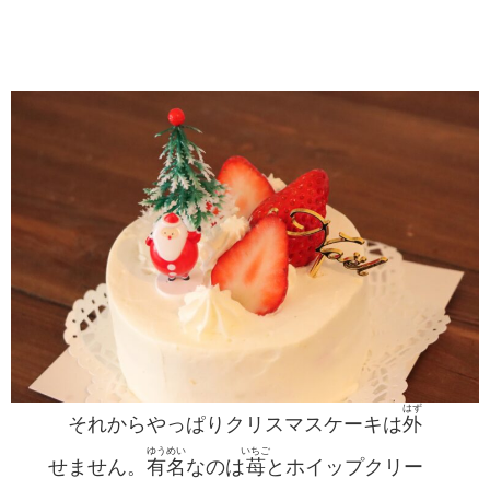
はず
それからやっぱりクリスマスケーキは
外
ゆうめい
いちご
せません。
有名
なのは
苺
とホイップクリー