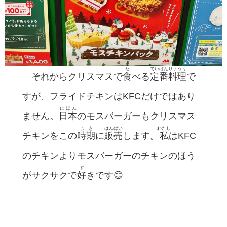
た
ていばん
りょうり
それからクリスマスで
食
べる
定番
料理
で
すが、フライドチキンはKFCだけではあり
にほん
ません。
日本
のモスバーガーもクリスマス
じき
はんばい
わたし
チキンをこの
時期
に
販売
します。
私
はKFC
のチキンよりモスバーガーのチキンのほう
す
がサクサクで
好
きです😊