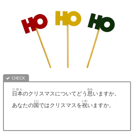
にほん
おも
日本
のクリスマスについてどう
思
いますか。
くに
いわ
あなたの
国
ではクリスマスを
祝
いますか。