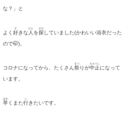
な？」と
す
ひと
さが
よく
好
きな
人
を
探
していました(かわいい浴衣だった
ので🤭)。
まつ
ちゅうし
コロナになってから、たくさん
祭
りが
中止
になって
います。
はや
い
早
くまた
行
きたいです。