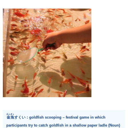
きんぎょ
金魚
すくい：goldfish scooping – festival game in which
participants try to catch goldfish in a shallow paper ladle (Noun)