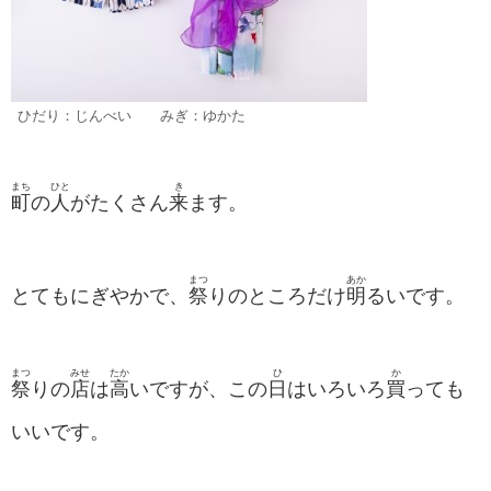
ひだり：じんべい みぎ：ゆかた
まち
ひと
き
町
の
人
がたくさん
来
ます。
まつ
あか
とてもにぎやかで、
祭
りのところだけ
明
るいです。
まつ
みせ
たか
ひ
か
祭
りの
店
は
高
いですが、この
日
はいろいろ
買
っても
いいです。