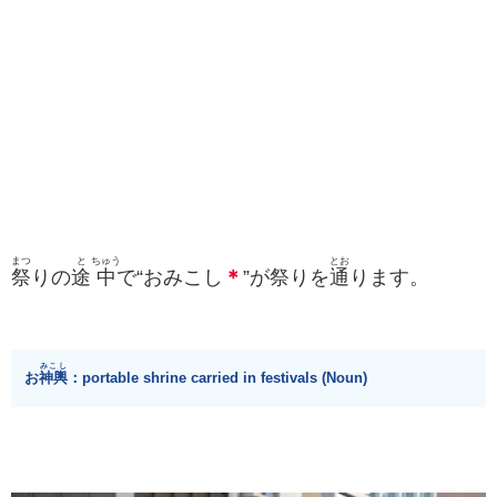
まつ
と
ちゅう
とお
祭
りの
途
中
で“おみこし
＊
”が祭りを
通
ります。
みこし
お
神輿
：portable shrine carried in festivals (Noun)