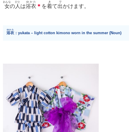
おんな
ひと
ゆかた
き
で
女
の
人
は
浴衣
＊
を
着
て
出
かけます。
ゆかた
浴衣
：yukata – light cotton kimono worn in the summer (Noun)