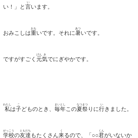
い
い！」と
言
います。
おも
あつ
おみこしは
重
いです。それに
暑
いです。
げん
き
ですがすごく
元
気
でにぎやかです。
わたし
こ
まいとし
なつ
まつ
い
私
は
子
どものとき、
毎年
この
夏
祭
りに
行
きました。
がっこう
ともだち
く
くん
学校
の
友達
もたくさん
来
るので、「○○
君
がいないか