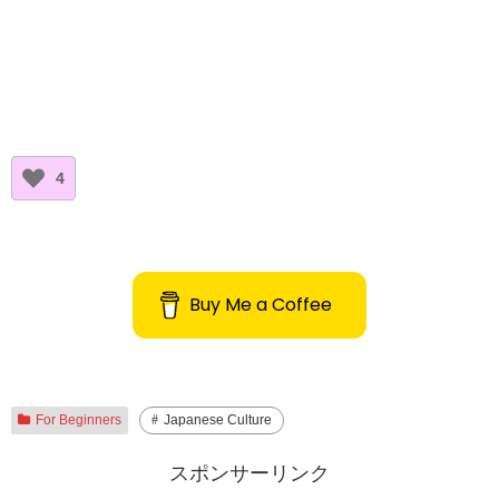
4
Buy Me a Coffee
For Beginners
Japanese Culture
スポンサーリンク