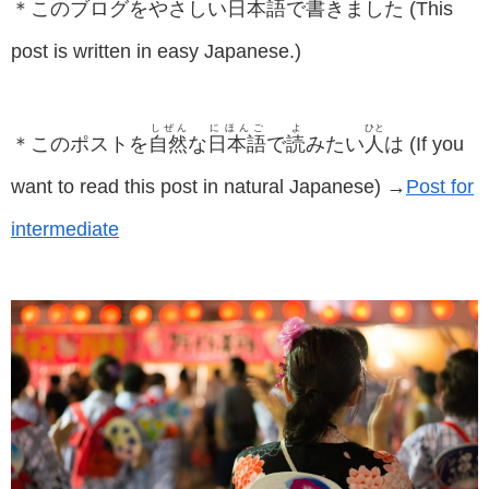
＊このブログをやさしい
日本語
で
書
きました (This
post is written in easy Japanese.)
しぜん
にほんご
よ
ひと
＊このポストを
自然
な
日本語
で
読
みたい
人
は (If you
want to read this post in natural Japanese) →
Post for
intermediate