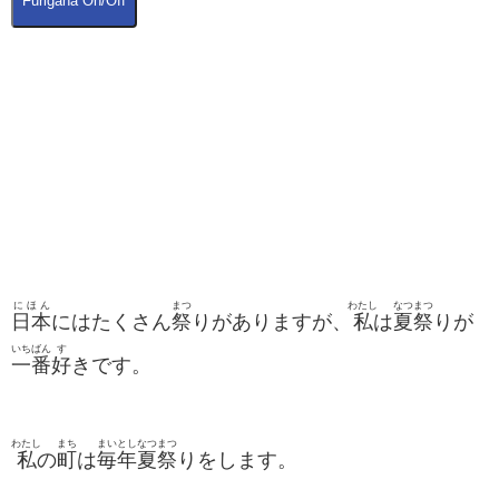
Furigana On/Off
にほん
まつ
わたし
なつ
まつ
日本
にはたくさん
祭
りがありますが、
私
は
夏
祭
りが
いちばん
す
一番
好
きです。
わたし
まち
まいとし
なつまつ
私
の
町
は
毎年
夏祭
りをします。