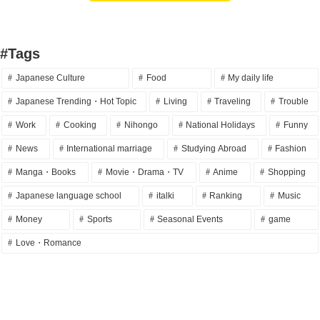
#Tags
Japanese Culture
Food
My daily life
Japanese Trending・Hot Topic
Living
Traveling
Trouble
Work
Cooking
Nihongo
National Holidays
Funny
News
International marriage
Studying Abroad
Fashion
Manga・Books
Movie・Drama・TV
Anime
Shopping
Japanese language school
italki
Ranking
Music
Money
Sports
Seasonal Events
game
Love・Romance