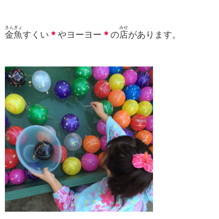
きんぎょ
みせ
金魚
すくい
＊
やヨーヨー
＊
の
店
があります。