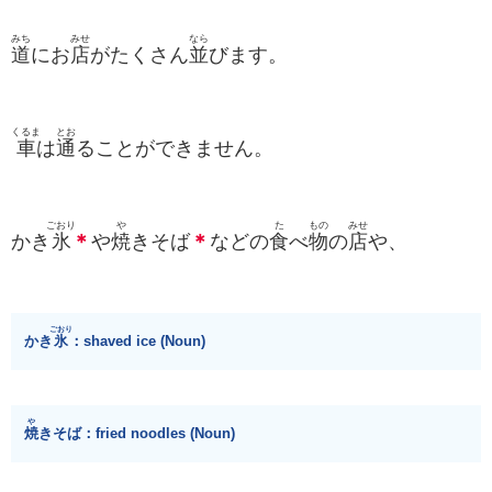
みち
みせ
なら
道
にお
店
がたくさん
並
びます。
くるま
とお
車
は
通
ることができません。
ごおり
や
た
もの
みせ
かき
氷
＊
や
焼
きそば
＊
などの
食
べ
物
の
店
や、
ごおり
かき
氷
：shaved ice (Noun)
や
焼
きそば：fried noodles (Noun)