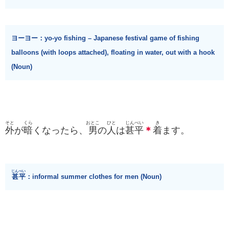
ヨーヨー：yo-yo fishing – Japanese festival game of fishing
balloons (with loops attached), floating in water, out with a hook
(Noun)
そと
くら
おとこ
ひと
じん
べい
き
外
が
暗
くなったら、
男
の
人
は
甚
平
＊
着
ます。
じんべい
甚平
：informal summer clothes for men (Noun)