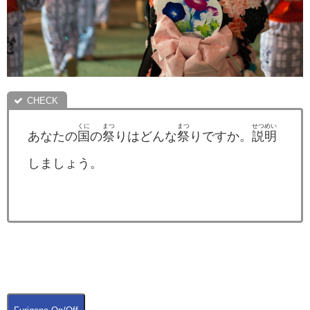
くに
まつ
まつ
せつめい
あなたの
国
の
祭
りはどんな
祭
りですか。
説明
しましょう。