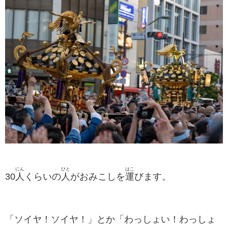
にん
ひと
はこ
30
人
くらいの
人
がおみこしを
運
びます。
「ソイヤ！ソイヤ！」とか「わっしょい！わっしょ