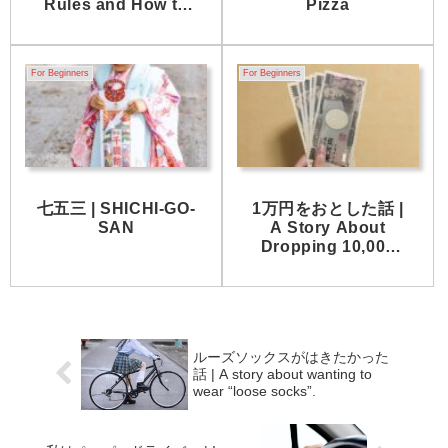
Rules and How to
Pizza
Follow Them
For Beginners
For Beginners
七五三 | SHICHI-GO-
1万円をおとした話 |
SAN
A Story About
Dropping 10,000
yen
ルーズソックスがはきたかった
話 | A story about wanting to
wear “loose socks”.