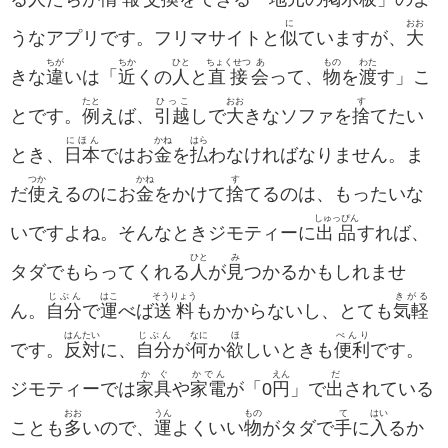
に
おお
うなアプリです。フリマサイトと
似
ていますが、
大
ちが
ちか
ひと
ちょくせつ
あ
もの
わた
きな
違
いは「
近
くの
人
と
直接
会
って、
物
を
渡
す」こ
たと
ひっこ
おお
す
とです。
例
えば、
引越
しで
大
きなソファを
捨
てたい
にほん
かね
はら
とき、
日本
ではお
金
を
払
わなければなりません。ま
つか
かね
す
だ
使
えるのにお
金
をかけて
捨
てるのは、もったいな
しゅっぴん
いですよね。そんなときジモティーに
出品
すれば、
ひと
み
タダでもらってくれる
人
が
見
つかるかもしれませ
じぶん
はこ
そうりょう
きがる
ん。
自分
で
運
べば
送料
もかからないし、とても
気軽
はんたい
じぶん
なに
ほ
べんり
です。
反対
に、
自分
が
何
か
欲
しいときも
便利
です。
かぐ
かでん
えん
だ
ジモティーでは
家具
や
家電
が「0
円
」で
出
されている
おお
うん
もの
て
はい
ことも
多
いので、
運
よくいい
物
がタダで
手
に
入
るか