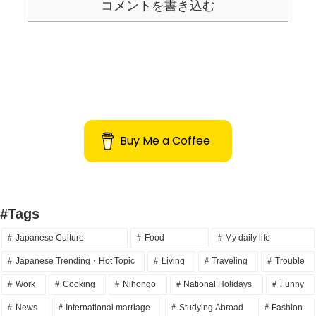
コメントを書き込む
Buy Me a Coffee
#Tags
Japanese Culture
Food
My daily life
Japanese Trending・Hot Topic
Living
Traveling
Trouble
Work
Cooking
Nihongo
National Holidays
Funny
News
International marriage
Studying Abroad
Fashion