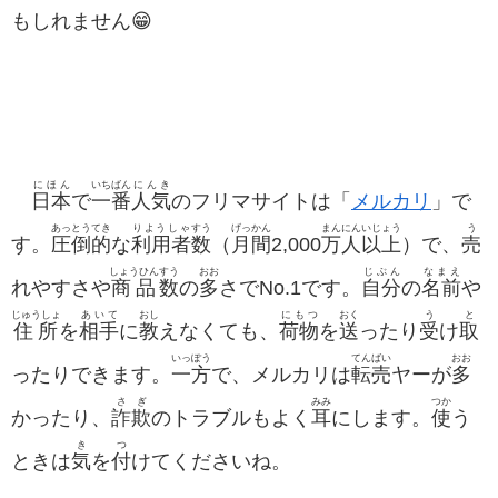
もしれません😁
にほん
いちばん
にんき
日本
で
一番
人気
のフリマサイトは「
メルカリ
」で
あっとうてき
りようしゃ
すう
げっかん
まん
にん
いじょう
う
す。
圧倒的
な
利用者
数
（
月間
2,000
万
人
以上
）で、
売
しょうひん
すう
おお
じぶん
なまえ
れやすさや
商品
数
の
多
さでNo.1です。
自分
の
名前
や
じゅうしょ
あいて
おし
にもつ
おく
う
と
住所
を
相手
に
教
えなくても、
荷物
を
送
ったり
受
け
取
いっぽう
てんばい
おお
ったりできます。
一方
で、メルカリは
転売
ヤーが
多
さぎ
みみ
つか
かったり、
詐欺
のトラブルもよく
耳
にします。
使
う
き
つ
ときは
気
を
付
けてくださいね。