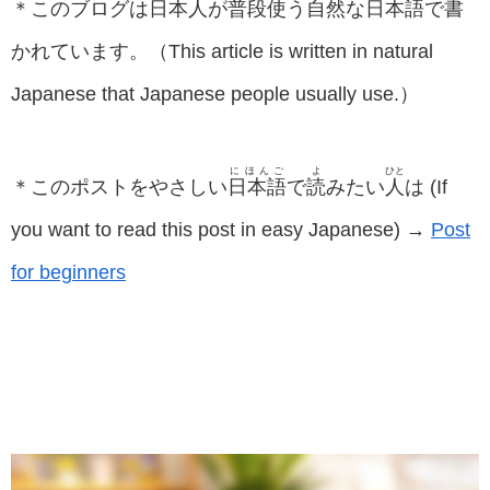
＊このブログは
日
本
人
が
普
段
使
う
自
然
な
日
本
語
で
書
かれています。（This article is written in natural
Japanese that Japanese people usually use.）
にほんご
よ
ひと
＊このポストをやさしい
日本語
で
読
みたい
人
は (If
you want to read this post in easy Japanese) →
Post
for beginners