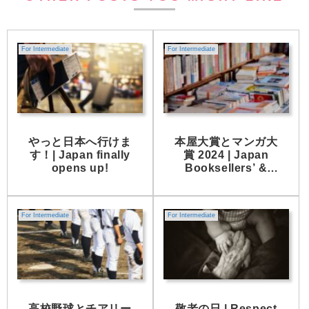
For Intermediate
For Intermediate
やっと日本へ行けま
本屋大賞とマンガ大
す！| Japan finally
賞 2024 | Japan
opens up!
Booksellers’ &
Manga Award 2024
For Intermediate
For Intermediate
高校野球とチアリー
敬老の日 | Respect