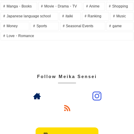
Manga・Books
Movie・Drama・TV
Anime
Shopping
Japanese language school
italki
Ranking
Music
Money
Sports
Seasonal Events
game
Love・Romance
Follow Meika Sensei