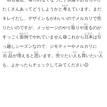
かんが
たくさんあってどうしようかと
考
えています。まだ
う
キレイだし、デザインもかわいいのでメルカリで
売
と
おく
りたいのですが、メッセージのやり
取
りや
送
るのが
めんどう
にほん
ひ
すっごく
面倒
でやれていません😅これから
日本
は
引
こ
っ
越
しシーズンなので、ジモティーやメルカリに
しゅっぴん
ふ
おも
う
ひと
か
ひと
出品
が
増
えると
思
います。
売
りたい
人
も
買
いたい
人
も、よかったらチェックしてみてください😉