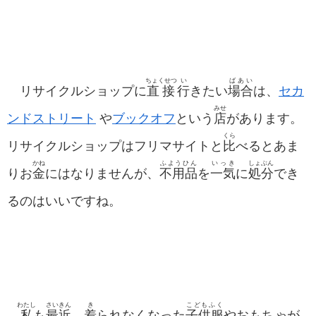
ちょくせつ
い
ばあい
リサイクルショップに
直接
行
きたい
場合
は、
セカ
みせ
ンドストリート
や
ブックオフ
という
店
があります。
くら
リサイクルショップはフリマサイトと
比
べるとあま
かね
ふようひん
いっき
しょぶん
りお
金
にはなりませんが、
不用品
を
一気
に
処分
でき
るのはいいですね。
わたし
さいきん
き
こどもふく
私
も
最近
、
着
られなくなった
子供服
やおもちゃが