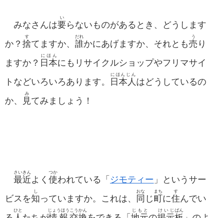
い
みなさんは
要
らないものがあるとき、どうします
す
だれ
う
か？
捨
てますか、
誰
かにあげますか、それとも
売
り
にほん
ますか？
日本
にもリサイクルショップやフリマサイ
にほんじん
トなどいろいろあります。
日本人
はどうしているの
み
か、
見
てみましょう！
さいきん
つか
最近
よく
使
われている「
ジモティー
」というサー
し
おな
まち
す
ビスを
知
っていますか。これは、
同
じ
町
に
住
んでい
ひと
じょうほう
こうかん
じもと
けいじ
ばん
る
人
たちが
情報
交換
をできる「
地元
の
掲示
板
」のよ