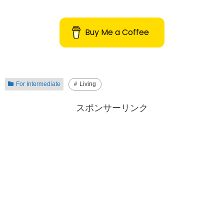
Buy Me a Coffee
For Intermediate
Living
スポンサーリンク