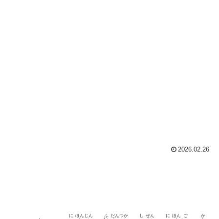
2026.02.26
に
ほん
じん
ふ
だん
つか
し
ぜん
に
ほん
ご
か