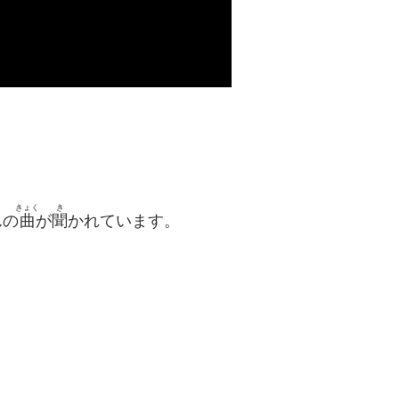
きょく
き
んの
曲
が
聞
かれています。