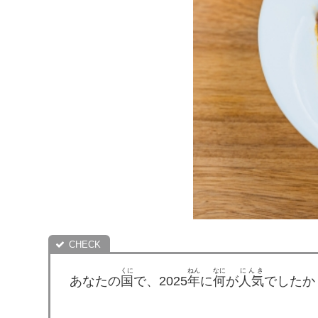
くに
ねん
なに
にんき
あなたの
国
で、2025
年
に
何
が
人気
でしたか