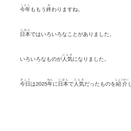
ことし
お
今年
ももう
終
わりますね。
にほん
日本
ではいろいろなことがありました。
にんき
いろいろなものが
人気
になりました。
きょう
ねん
にほん
にんき
しょうかい
今日
は2025
年
に
日本
で
人気
だったものを
紹介