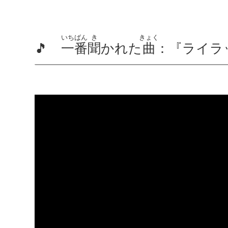
いちばん
き
きょく
🎵
一番
聞
かれた
曲
：『ライラック