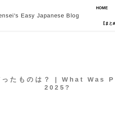
HOME
's Easy Japanese Blog
【まとめ】J
ものは？ | What Was Popu
2025?