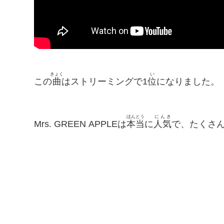
きょく
い
この
曲
はストリーミングで1
位
になりました。
ほんとう
にんき
Mrs. GREEN APPLEは
本当
に
人気
で、たくさ