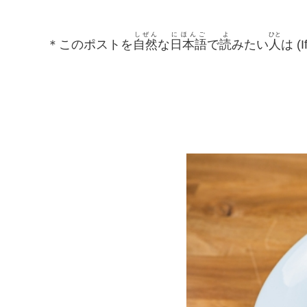
しぜん
にほんご
よ
ひと
＊このポストを
自然
な
日本語
で
読
みたい
人
は (I