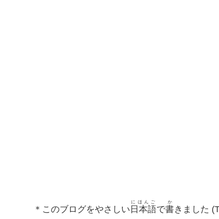
にほんご
か
＊このブログをやさしい
日本語
で
書
きました (This