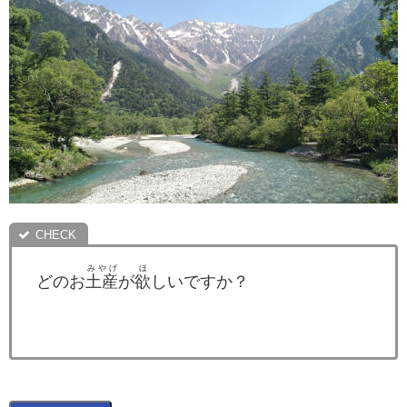
みやげ
ほ
どのお
土産
が
欲
しいですか？