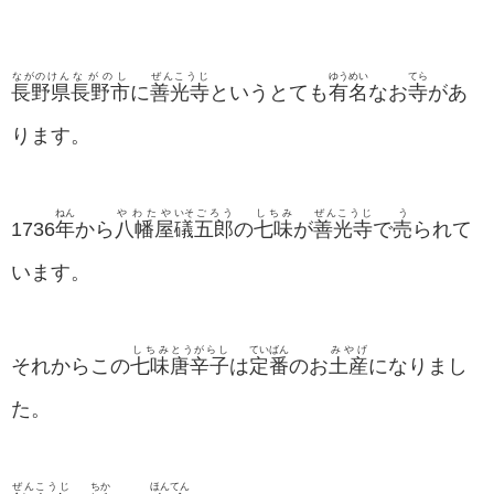
ながのけん
ながのし
ぜんこうじ
ゆうめい
てら
長野県
長野市
に
善光寺
というとても
有名
なお
寺
があ
ります。
ねん
やわたや
いそ
ごろう
しちみ
ぜんこうじ
う
1736
年
から
八幡屋
礒
五郎
の
七味
が
善光寺
で
売
られて
います。
しちみ
とうがらし
ていばん
みやげ
それからこの
七味
唐辛子
は
定番
のお
土産
になりまし
た。
ぜんこうじ
ちか
ほんてん