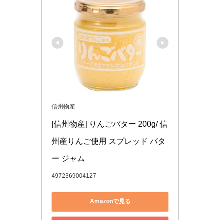
信州物産
[信州物産] りんごバター 200g/ 信
州産りんご使用 スプレッド バタ
ー ジャム
4972369004127
Amazonで見る