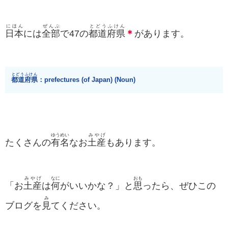
にほん
ぜんぶ
とどうふけん
日本
には
全部
で47の
都道府県
＊
があります。
とどうふけん
都道府県
：prefectures (of Japan) (Noun)
ゆうめい
みやげ
たくさんの
有名
なお
土産
もあります。
みやげ
なに
おも
「お
土産
は
何
がいいかな？」と
思
ったら、ぜひこの
み
ブログを
見
てください。