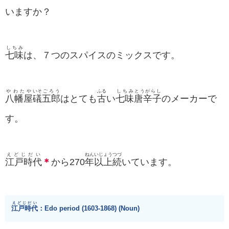
いますか？
しちみ
七味
は、７つのスパイスのミックスです。
やわたや
いそ
ごろう
ふる
しちみ
とうがらし
八幡屋
礒
五郎
はとても
古
い
七味
唐辛子
のメーカーで
す。
えどじだい
ねん
いじょう
つづ
江戸時代
＊
から270
年
以上
続
いています。
えどじだい
江戸時代
：Edo period (1603-1868)​ (Noun)