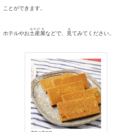
ことができます。
みやげ
や
み
ホテルやお
土産
屋
などで、
見
てみてください。