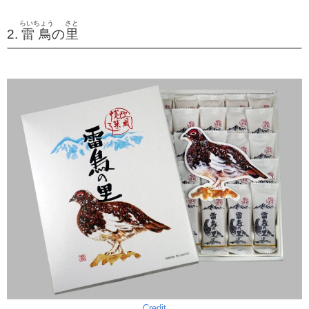
らいちょう
さと
2.
雷鳥
の
里
Credit