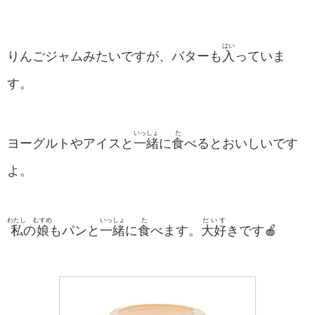
はい
りんごジャムみたいですが、バターも
入
っていま
す。
いっしょ
た
ヨーグルトやアイスと
一緒
に
食
べるとおいしいです
よ。
わたし
むすめ
いっしょ
た
だいす
私
の
娘
もパンと
一緒
に
食
べます。
大好
きです🍎