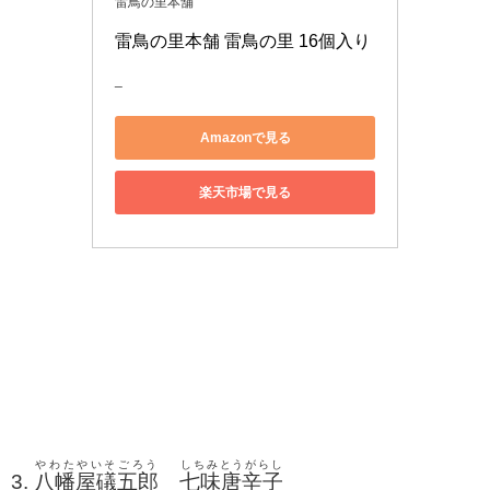
雷鳥の里本舗
雷鳥の里本舗 雷鳥の里 16個入り
_
Amazonで見る
楽天市場で見る
やわたやいそごろう
しちみとうがらし
3.
八幡屋礒五郎
七味唐辛子