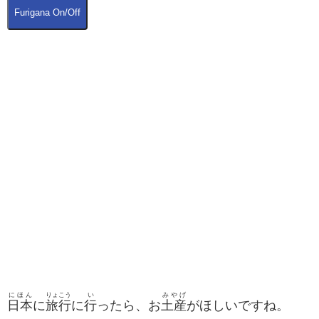
Furigana On/Off
にほん
りょこう
い
みやげ
日本
に
旅行
に
行
ったら、お
土産
がほしいですね。