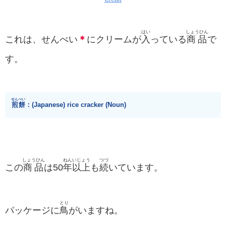
はい
しょうひん
これは、せんべい
＊
にクリームが
入
っている
商品
で
す。
せんべい
煎餅
：(Japanese) rice cracker (Noun)
しょうひん
ねん
いじょう
つづ
この
商品
は50
年
以上
も
続
いています。
とり
パッケージに
鳥
がいますね。