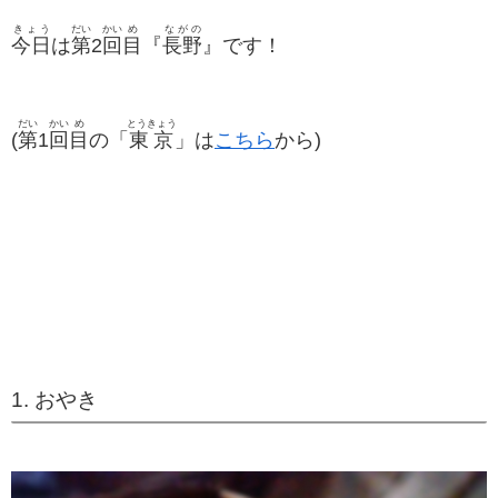
きょう
だい
かい
め
ながの
今日
は
第
2
回
目
『
長野
』です！
だい
かい
め
とうきょう
(
第
1
回
目
の「
東京
」は
こちら
から)
1. おやき