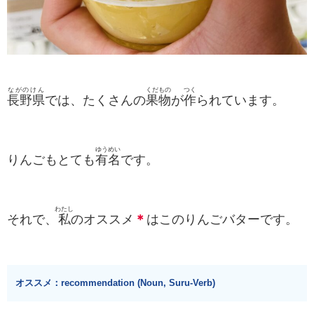
ながのけん
くだもの
つく
長野県
では、たくさんの
果物
が
作
られています。
ゆうめい
りんごもとても
有名
です。
わたし
それで、
私
のオススメ
＊
はこのりんごバターです。
オススメ：recommendation (Noun, Suru-Verb)