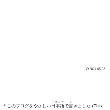
2024.05.28
にほんご
か
＊このブログをやさしい
日本語
で
書
きました (This