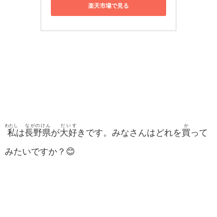
楽天市場で見る
わたし
ながのけん
だいす
か
私
は
長野県
が
大好
きです。みなさんはどれを
買
って
みたいですか？😊