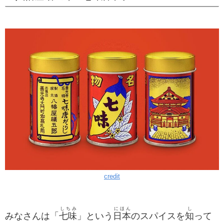
credit
しちみ
にほん
し
みなさんは「
七味
」という
日本
のスパイスを
知
って