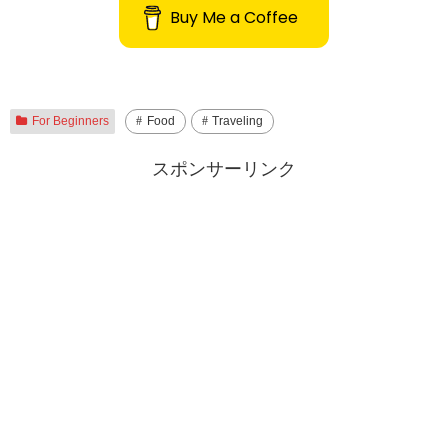
Buy Me a Coffee
For Beginners
Food
Traveling
スポンサーリンク