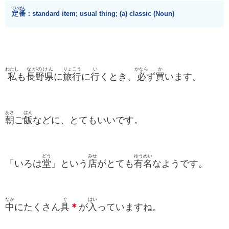
ていばん
定番
：standard item; usual thing; (a) classic (Noun)
わたし
ながのけん
りょこう
い
かなら
か
私
も
長野県
に
旅行
に
行
くとき、
必
ず
買
います。
あさ
はん
朝
ご
飯
などに、とてもいいです。
どう
みせ
ゆうめい
「いろは
堂
」という
店
がとても
有名
なようです。
なか
ぐ
はい
中
にたくさん
具
＊
が
入
っていますね。