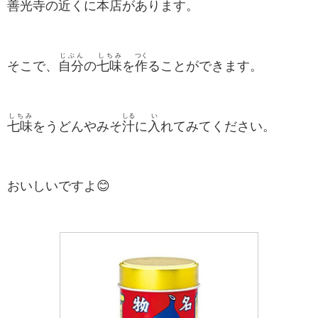
善光寺
の
近
くに
本店
があります。
じぶん
しちみ
つく
そこで、
自分
の
七味
を
作
ることができます。
しちみ
しる
い
七味
をうどんやみそ
汁
に
入
れてみてください。
おいしいですよ😊