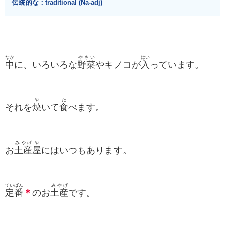
伝統的
な：traditional (Na-adj)
なか
やさい
はい
中
に、いろいろな
野菜
やキノコが
入
っています。
や
た
それを
焼
いて
食
べます。
みやげ
や
お
土産
屋
にはいつもあります。
ていばん
みやげ
定番
＊
のお
土産
です。