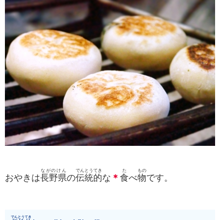
ながのけん
でんとうてき
た
もの
おやきは
長野県
の
伝統的
な
＊
食
べ
物
です。
でんとうてき