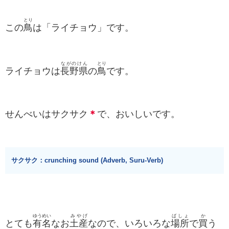
とり
この
鳥
は「ライチョウ」です。
ながのけん
とり
ライチョウは
長野県
の
鳥
です。
せんべいはサクサク
＊
で、おいしいです。
サクサク：crunching sound (Adverb, Suru-Verb)
ゆうめい
みやげ
ばしょ
か
とても
有名
なお
土産
なので、いろいろな
場所
で
買
う