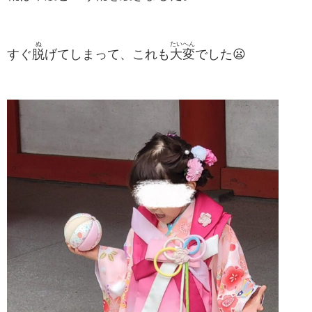
ぬ
たいへん
すぐ
脱
げてしまって、これも
大変
でした😦