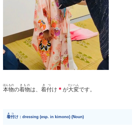
ほんもの
きもの
きつ
たいへん
本物
の
着物
は、
着付
け
＊
が
大変
です。
きつ
着付
け：dressing (esp. in kimono) (Noun)