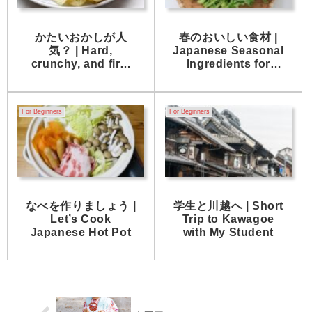
かたいおかしが人
春のおいしい食材 |
気？ | Hard,
Japanese Seasonal
crunchy, and firm
Ingredients for
snacks are
Spring
becoming popular.
For Beginners
For Beginners
なべを作りましょう |
学生と川越へ | Short
Let’s Cook
Trip to Kawagoe
Japanese Hot Pot
with My Student