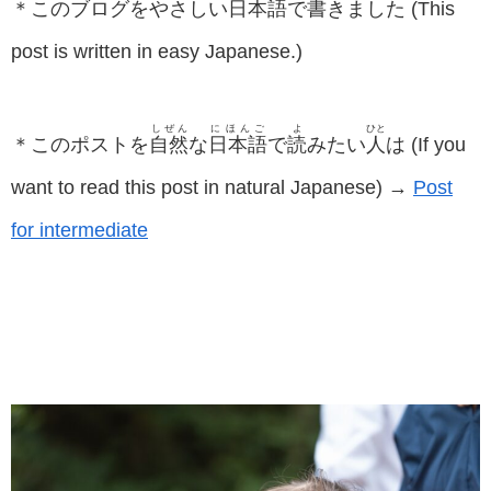
＊このブログをやさしい
日本語
で
書
きました (This
post is written in easy Japanese.)
しぜん
にほんご
よ
ひと
＊このポストを
自然
な
日本語
で
読
みたい
人
は (If you
want to read this post in natural Japanese) →
Post
for intermediate