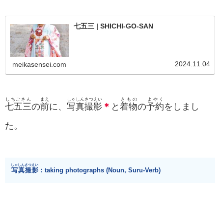
七五三 | SHICHI-GO-SAN
2024.11.04
meikasensei.com
しちごさん
まえ
しゃしんさつえい
きもの
よやく
七五三
の
前
に、
写真撮影
＊
と
着物
の
予約
をしまし
た。
しゃしん
さつえい
写真
撮影
：taking photographs (Noun, Suru-Verb)