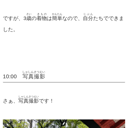
さい
きもの
かんたん
じぶん
ですが、3
歳
の
着物
は
簡単
なので、
自分
たちでできま
した。
しゃしん
さつえい
10:00
写真
撮影
しゃしん
さつえい
さぁ、
写真
撮影
です！