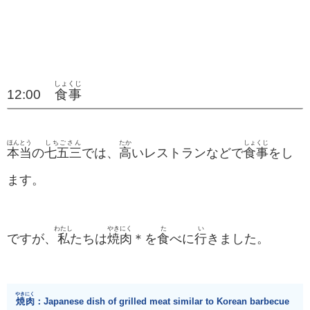
しょくじ
12:00
食事
ほんとう
しちごさん
たか
しょくじ
本当
の
七五三
では、
高
いレストランなどで
食事
をし
ます。
わたし
やきにく
た
い
ですが、
私
たちは
焼肉
＊を
食
べに
行
きました。
やきにく
焼肉
：Japanese dish of grilled meat similar to Korean barbecue