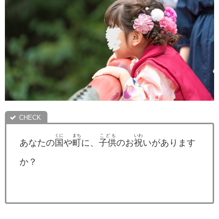
くに
まち
こども
いわ
あなたの
国
や
町
に、
子供
のお
祝
いがあります
か？