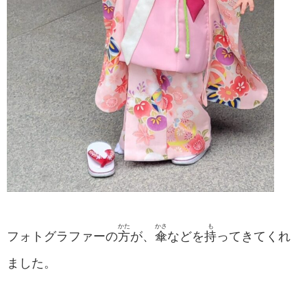
かた
かさ
も
フォトグラファーの
方
が、
傘
などを
持
ってきてくれ
ました。