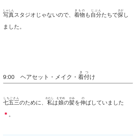
しゃしん
きもの
じぶん
さが
写真
スタジオじゃないので、
着物
も
自分
たちで
探
し
ました。
きつ
9:00 ヘアセット・メイク・
着付
け
しちごさん
わたし
むすめ
かみ
の
七五三
のために、
私
は
娘
の
髪
を
伸
ばしていました
＊
。