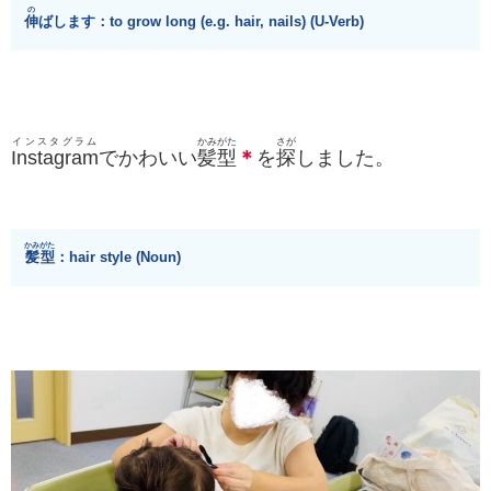
の
伸
ばします：to grow long (e.g. hair, nails)​ (U-Verb)
インスタグラム
かみがた
さが
Instagram
でかわいい
髪型
＊
を
探
しました。
かみがた
髪型
：hair style (Noun)