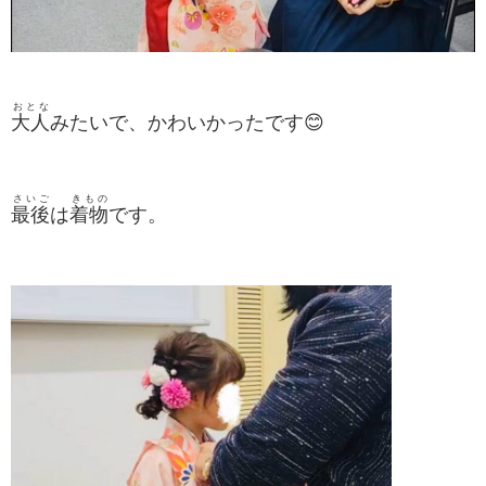
おとな
大人
みたいで、かわいかったです😊
さいご
きもの
最後
は
着物
です。