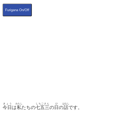
Furigana On/Off
きょう
わたし
しちごさん
ひ
はなし
今日
は
私
たちの
七五三
の
日
の
話
です。