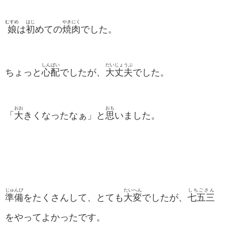
むすめ
はじ
やきにく
娘
は
初
めての
焼肉
でした。
しんぱい
だいじょうぶ
ちょっと
心配
でしたが、
大丈夫
でした。
おお
おも
「
大
きくなったなぁ」と
思
いました。
じゅんび
たいへん
しちごさん
準備
をたくさんして、とても
大変
でしたが、
七五三
をやってよかったです。