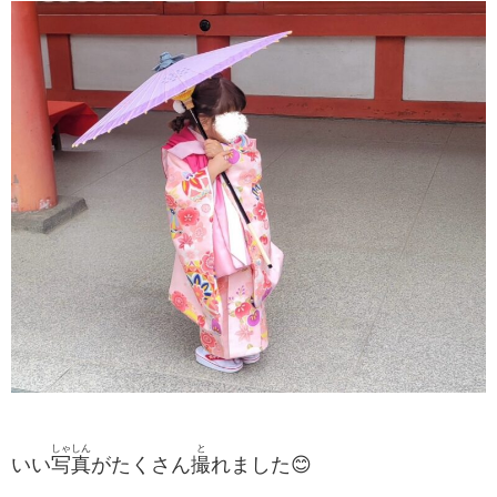
しゃしん
と
いい
写真
がたくさん
撮
れました😊