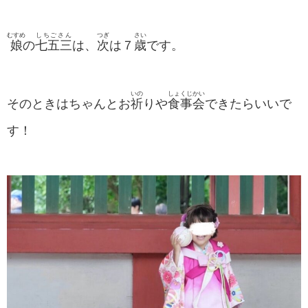
むすめ
しちごさん
つぎ
さい
娘
の
七五三
は、
次
は７
歳
です。
いの
しょくじかい
そのときはちゃんとお
祈
りや
食事会
できたらいいで
す！