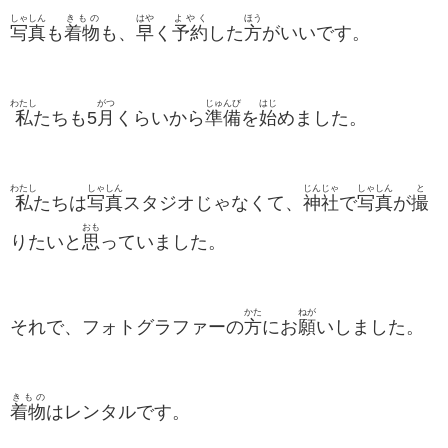
しゃしん
きもの
はや
よやく
ほう
写真
も
着物
も、
早
く
予約
した
方
がいいです。
わたし
がつ
じゅんび
はじ
私
たちも5
月
くらいから
準備
を
始
めました。
わたし
しゃしん
じんじゃ
しゃしん
と
私
たちは
写真
スタジオじゃなくて、
神社
で
写真
が
撮
おも
りたいと
思
っていました。
かた
ねが
それで、フォトグラファーの
方
にお
願
いしました。
きもの
着物
はレンタルです。