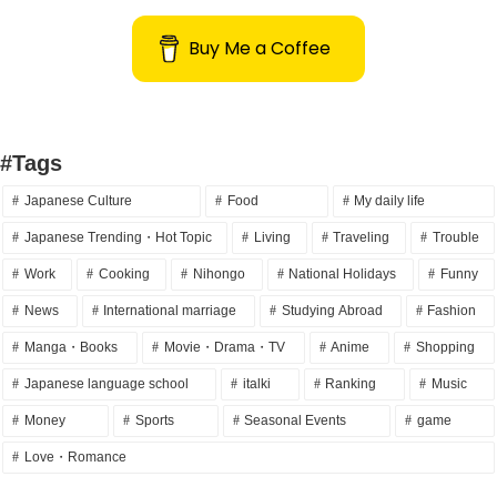
Buy Me a Coffee
#Tags
Japanese Culture
Food
My daily life
Japanese Trending・Hot Topic
Living
Traveling
Trouble
Work
Cooking
Nihongo
National Holidays
Funny
News
International marriage
Studying Abroad
Fashion
Manga・Books
Movie・Drama・TV
Anime
Shopping
Japanese language school
italki
Ranking
Music
Money
Sports
Seasonal Events
game
Love・Romance