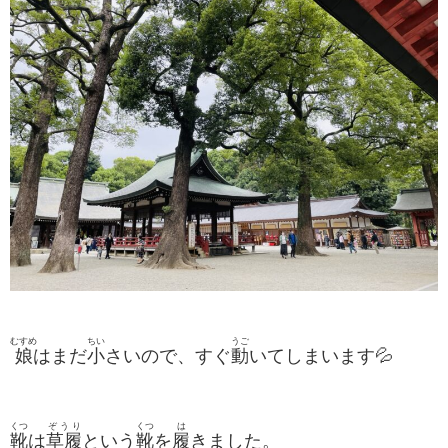
むすめ
ちい
うご
娘
はまだ
小
さいので、すぐ
動
いてしまいます💦
くつ
ぞうり
くつ
は
靴
は
草履
という
靴
を
履
きました。