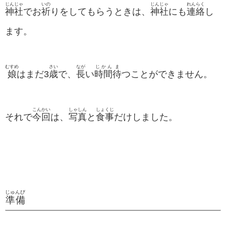
じんじゃ
いの
じんじゃ
れんらく
神社
でお
祈
りをしてもらうときは、
神社
にも
連絡
し
ます。
むすめ
さい
なが
じかん
ま
娘
はまだ3
歳
で、
長
い
時間
待
つことができません。
こんかい
しゃしん
しょくじ
それで
今回
は、
写真
と
食事
だけしました。
じゅんび
準備