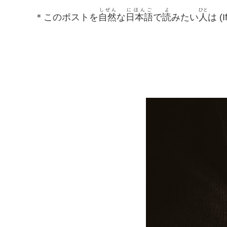
しぜん
にほんご
よ
ひと
＊このポストを
自然
な
日本語
で
読
みたい
人
は (I