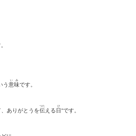
す。
いみ
いう
意味
です。
つた
ひ
て、ありがとうを
伝
える
日
”です。