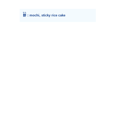
もち
餅
：mochi, sticky rice cake