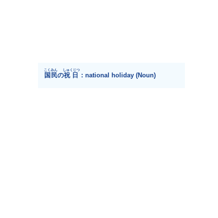
こくみん
しゅくじつ
国民
の
祝日
：national holiday (Noun)