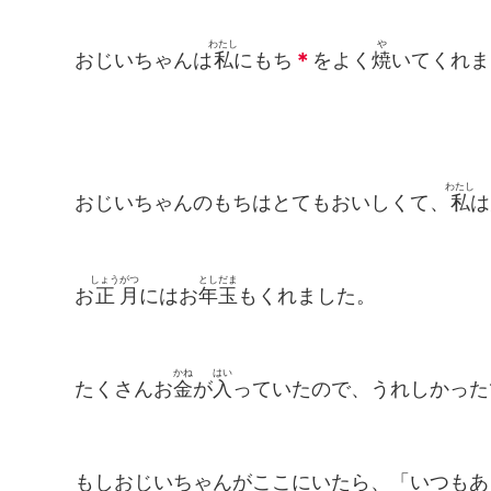
わたし
や
おじいちゃんは
私
にもち
＊
をよく
焼
いてくれま
わたし
おじいちゃんのもちはとてもおいしくて、
私
は
しょう
がつ
とし
だま
お
正
月
にはお
年
玉
もくれました。
かね
はい
たくさんお
金
が
入
っていたので、うれしかった
もしおじいちゃんがここにいたら、「いつもあ