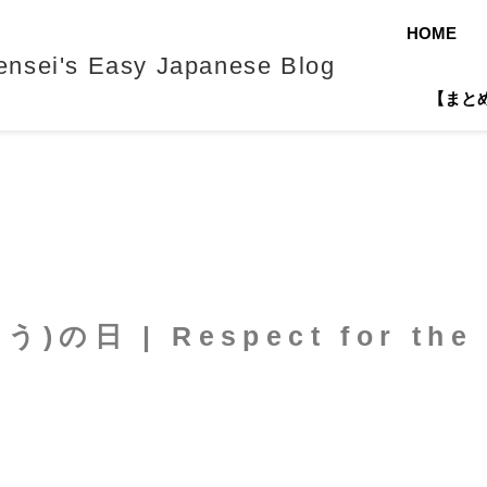
HOME
's Easy Japanese Blog
【まとめ】J
)の日 | Respect for the 