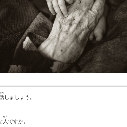
はな
話
しましょう。
ひと
な
人
ですか。