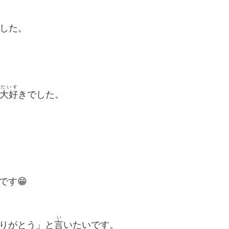
した。
だいす
大好
きでした。
です😁
い
りがとう」と
言
いたいです。