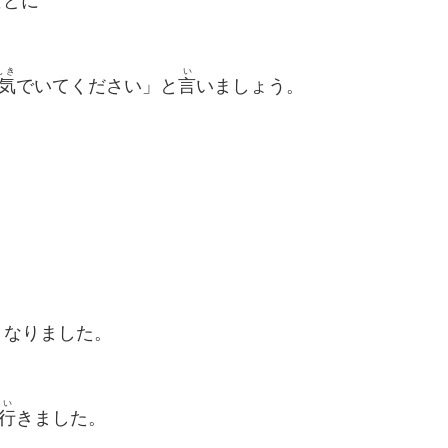
などに
んき
い
気
でいてください」と
言
いましょう。
くなりました。
い
行
きました。