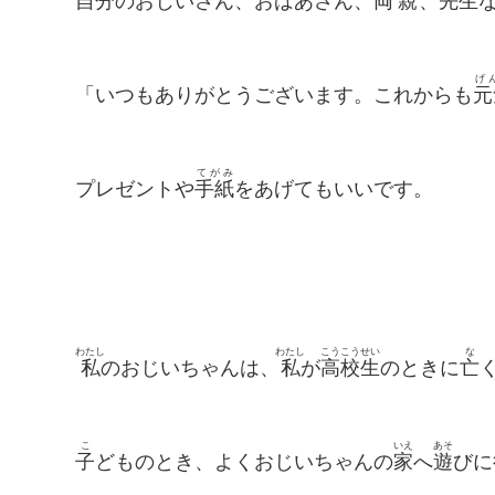
自分
のおじいさん、おばあさん、
両親
、
先生
げ
「いつもありがとうございます。これからも
元
てがみ
プレゼントや
手紙
をあげてもいいです。
わたし
わたし
こうこうせい
な
私
のおじいちゃんは、
私
が
高校生
のときに
亡
こ
いえ
あそ
子
どものとき、よくおじいちゃんの
家
へ
遊
びに