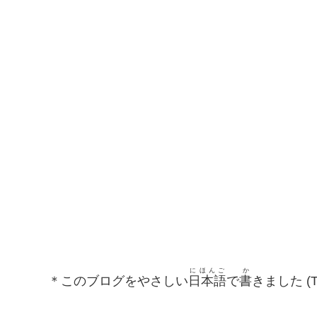
にほんご
か
＊このブログをやさしい
日本語
で
書
きました (This