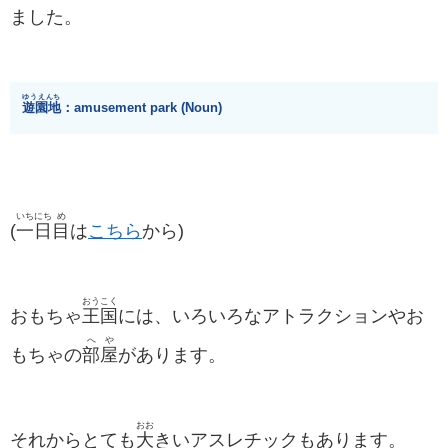
ました。
ゆうえんち
遊園地
：amusement park (Noun)
いち
にち
め
(
一
日
目
は
こちら
から)
おうこく
おもちゃ
王国
には、いろいろなアトラクションやお
へや
もちゃの
部屋
があります。
おお
それからとても
大
きいアスレチックもあります。