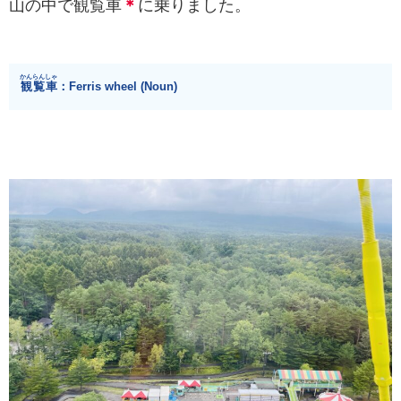
山
の
中
で
観覧車
＊
に
乗
りました。
かんらんしゃ
観覧車
：Ferris wheel (Noun)