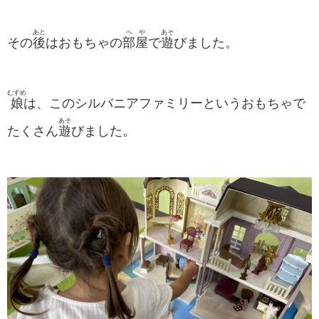
あと
へや
あそ
その
後
はおもちゃの
部屋
で
遊
びました。
むすめ
娘
は、このシルバニアファミリーというおもちゃで
あそ
たくさん
遊
びました。