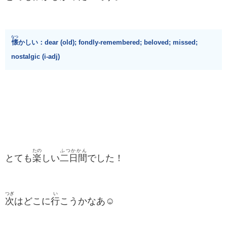
なつ
懐
かしい：dear (old); fondly-remembered; beloved; missed;
nostalgic (i-adj)
たの
ふつかかん
とても
楽
しい
二日間
でした！
つぎ
い
次
はどこに
行
こうかなあ☺