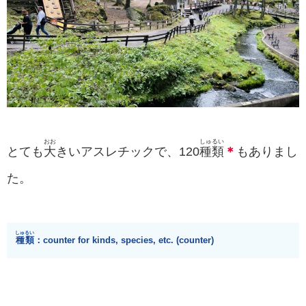
おお
しゅるい
とても
大
きいアスレチックで、120
種類
＊
もありまし
た。
しゅるい
種類
：counter for kinds, species, etc. (counter)