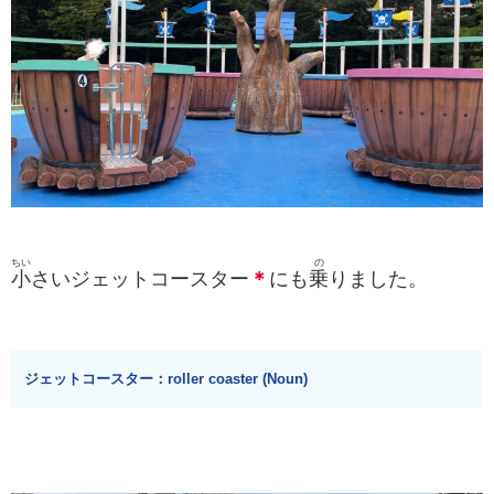
ちい
の
小
さいジェットコースター
＊
にも
乗
りました。
ジェットコースター：roller coaster (Noun)