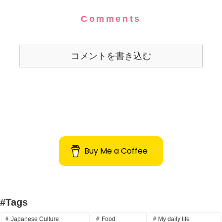
Comments
コメントを書き込む
Buy Me a Coffee
#Tags
Japanese Culture
Food
My daily life