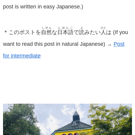
post is written in easy Japanese.)
しぜん
にほんご
よ
ひと
＊このポストを
自然
な
日本語
で
読
みたい
人
は (If you
want to read this post in natural Japanese) →
Post
for intermediate