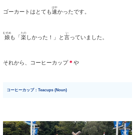
はや
ゴーカートはとても
速
かったです。
むすめ
たの
い
娘
も「
楽
しかった！」と
言
っていました。
それから、コーヒーカップ
＊
や
コーヒーカップ：Teacups (Noun)