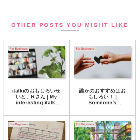
OTHER POSTS YOU MIGHT LIKE
For Beginners
For Beginners
italkiのおもしろいせ
誰かのおすすめはお
いと、Rさん | My
もしろい！ |
interesting italki
Someone’s
student, R san
Interesting
Recommendations!
For Beginners
For Beginners