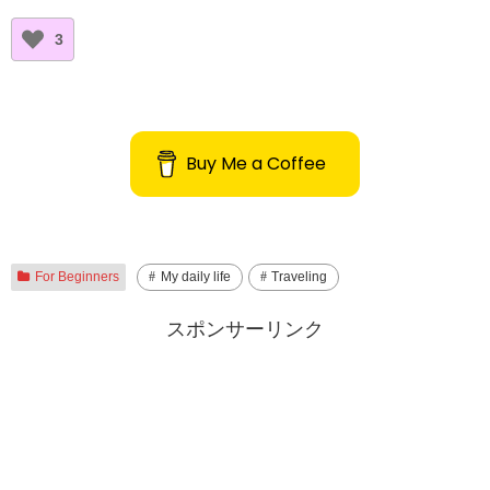
3
Buy Me a Coffee
For Beginners
My daily life
Traveling
スポンサーリンク