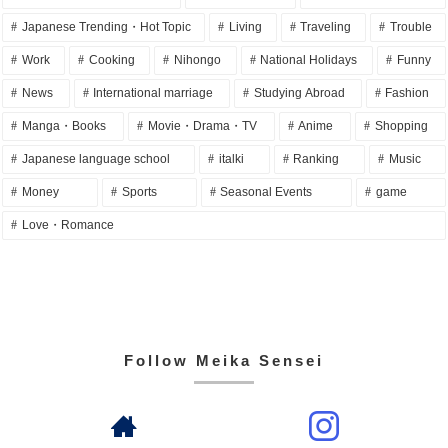
Japanese Trending・Hot Topic
Living
Traveling
Trouble
Work
Cooking
Nihongo
National Holidays
Funny
News
International marriage
Studying Abroad
Fashion
Manga・Books
Movie・Drama・TV
Anime
Shopping
Japanese language school
italki
Ranking
Music
Money
Sports
Seasonal Events
game
Love・Romance
Follow Meika Sensei