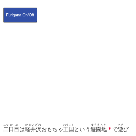
Furigana On/Off
ふつ
か
め
かるいざわ
おうこく
ゆうえんち
あそ
二
日
目
は
軽井沢
おもちゃ
王国
という
遊園地
＊
で
遊
び