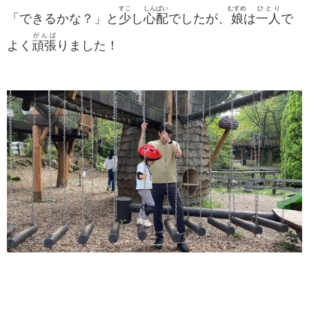
すこ
しんぱい
むすめ
ひとり
「できるかな？」と
少
し
心配
でしたが、
娘
は
一人
で
がんば
よく
頑張
りました！