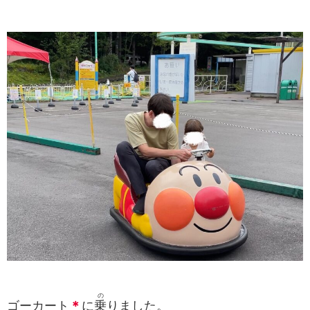
の
ゴーカート
＊
に
乗
りました。