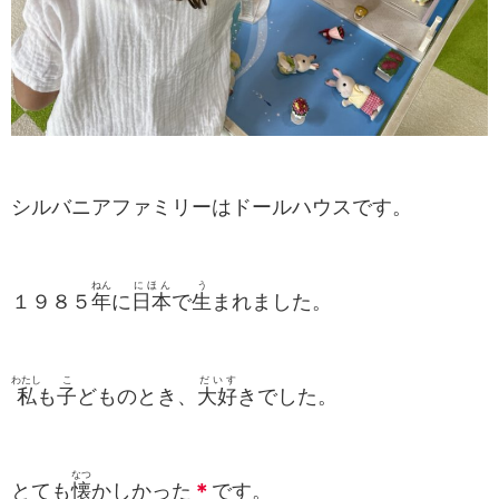
シルバニアファミリーはドールハウスです。
ねん
にほん
う
１９８５
年
に
日本
で
生
まれました。
わたし
こ
だいす
私
も
子
どものとき、
大好
きでした。
なつ
とても
懐
かしかった
＊
です。