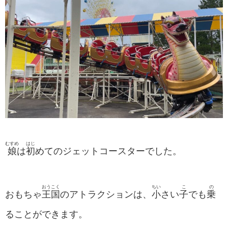
むすめ
はじ
娘
は
初
めてのジェットコースターでした。
おうこく
ちい
こ
の
おもちゃ
王国
のアトラクションは、
小
さい
子
でも
乗
ることができます。