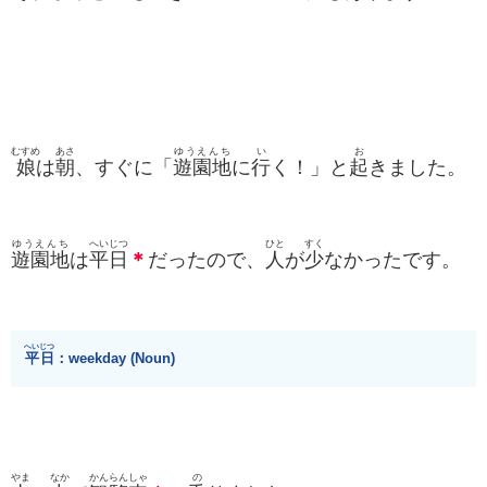
むすめ
あさ
ゆうえんち
い
お
娘
は
朝
、すぐに「
遊園地
に
行
く！」と
起
きました。
ゆうえんち
へいじつ
ひと
すく
遊園地
は
平日
＊
だったので、
人
が
少
なかったです。
へいじつ
平日
：weekday (Noun)
やま
なか
かんらんしゃ
の