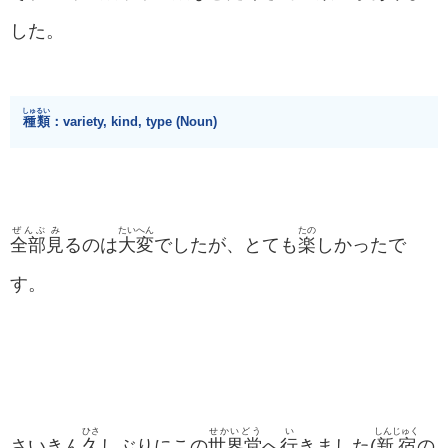
した。
しゅるい
種類
：variety, kind, type (Noun)
ぜんぶ
み
たいへん
たの
全部
見
るのは
大変
でしたが、とても
楽
しかったで
す。
ひさ
せかいどう
い
しんじゅく
さいきん
久
しぶりにこの
世界堂
へ
行
きました(
新宿
の