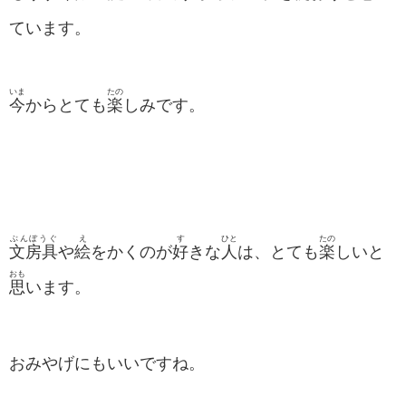
ています。
いま
たの
今
からとても
楽
しみです。
ぶんぼうぐ
え
す
ひと
たの
文房具
や
絵
をかくのが
好
きな
人
は、とても
楽
しいと
おも
思
います。
おみやげにもいいですね。