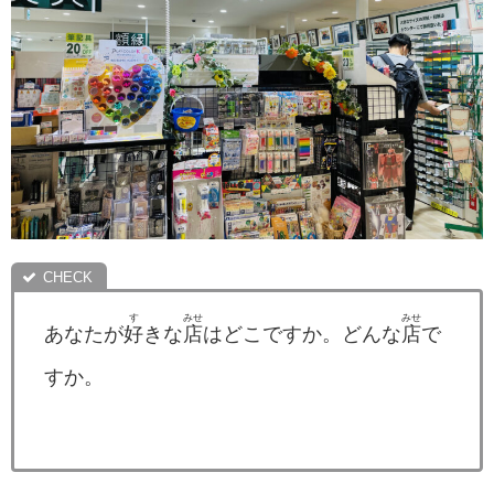
す
みせ
みせ
あなたが
好
きな
店
はどこですか。どんな
店
で
すか。