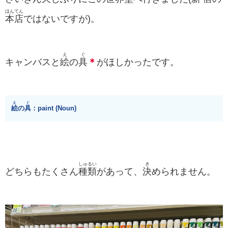
ほんてん
本店
ではないですが)。
え
ぐ
キャンバスと
絵
の
具
＊
がほしかったです。
え
ぐ
絵
の
具
：paint (Noun)
しゅるい
き
どちらもたくさん
種類
があって、
決
められません。