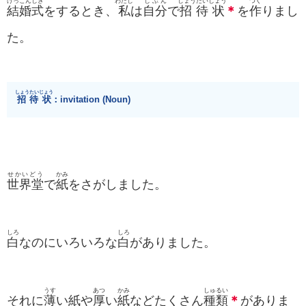
けっこんしき
わたし
じぶん
しょうたいじょう
つく
結婚式
をするとき、
私
は
自分
で
招待状
＊
を
作
りまし
た。
しょうたいじょう
招待状
：invitation (Noun)
せかいどう
かみ
世界堂
で
紙
をさがしました。
しろ
しろ
白
なのにいろいろな
白
がありました。
うす
あつ
かみ
しゅるい
それに
薄
い紙や
厚
い
紙
などたくさん
種類
＊
がありま