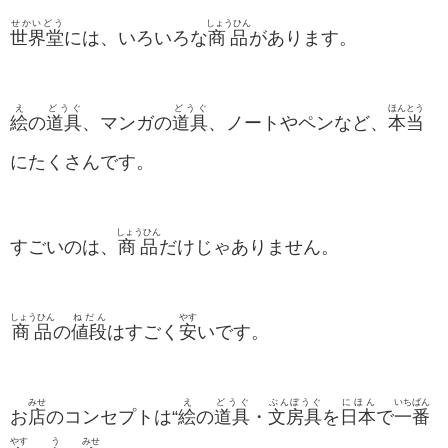
せかいどう
しょうひん
世界堂
には、いろいろな
商品
があります。
え
どうぐ
どうぐ
ほんとう
絵
の
道具
、マンガの
道具
、ノートやペンなど、
本当
にたくさんです。
しょうひん
すごいのは、
商品
だけじゃありません。
しょうひん
ねだん
やす
商品
の
値段
はすごく
安
いです。
みせ
え
どうぐ
ぶんぼうぐ
にほん
いちばん
お
店
のコンセプトは“
絵
の
道具
・
文房具
を
日本
で
一番
やす
う
みせ