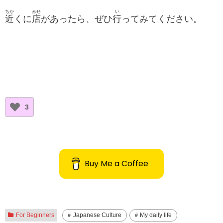
ちか
みせ
い
近
くに
店
があったら、ぜひ
行
ってみてください。
3
Buy Me a Coffee
For Beginners
Japanese Culture
My daily life