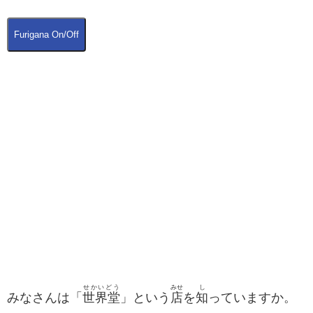
Furigana On/Off
せかいどう
みせ
し
みなさんは「
世界堂
」という
店
を
知
っていますか。