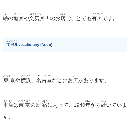
え
どうぐ
ぶんぼうぐ
みせ
ゆうめい
絵
の
道具
や
文房具
＊
のお
店
で、とても
有名
です。
ぶんぼうぐ
文房具
：stationery (Noun)
とうきょう
よこはま
なごや
みせ
東京
や
横浜
、
名古屋
などにお
店
があります。
ほんてん
とうきょう
しんじゅく
ねん
つづ
本店
は
東京
の
新宿
にあって、1940
年
から
続
いていま
す。