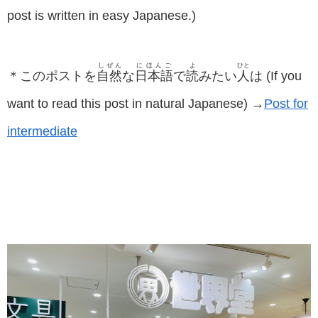
post is written in easy Japanese.)
しぜん
にほんご
よ
ひと
＊このポストを
自然
な
日本語
で
読
みたい
人
は (If you
want to read this post in natural Japanese) →
Post for
intermediate