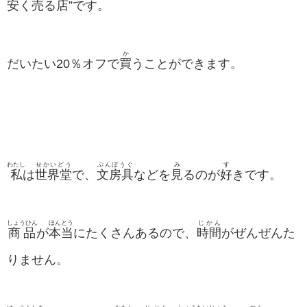
安
く
売
る
店
”です。
か
だいたい20％オフで
買
うことができます。
わたし
せかいどう
ぶんぼうぐ
み
す
私
は
世界堂
で、
文房具
などを
見
るのが
好
きです。
しょうひん
ほんとう
じかん
商品
が
本当
にたくさんあるので、
時間
がぜんぜんた
りません。