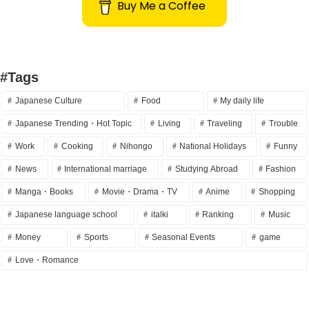
Buy Me a Coffee
#Tags
Japanese Culture
Food
My daily life
Japanese Trending・Hot Topic
Living
Traveling
Trouble
Work
Cooking
Nihongo
National Holidays
Funny
News
International marriage
Studying Abroad
Fashion
Manga・Books
Movie・Drama・TV
Anime
Shopping
Japanese language school
italki
Ranking
Music
Money
Sports
Seasonal Events
game
Love・Romance