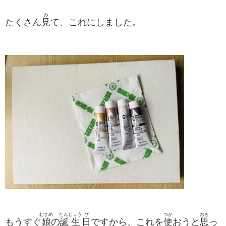
み
たくさん
見
て、これにしました。
むすめ
たんじょう
び
つか
おも
もうすぐ
娘
の
誕生
日
ですから、これを
使
おうと
思
っ