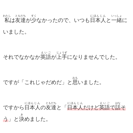
わたし
ともだち
すく
にほんじん
いっしょ
私
は
友達
が
少
なかったので、いつも
日本人
と
一緒
に
いました。
えいご
じょうず
それでなかなか
英語
が
上手
になりませんでした。
おも
ですが「これじゃだめだ」と
思
いました。
にほんじん
ともだち
にほんじん
えいご
はな
ですから
日本人
の
友達
と「
日本人
だけど
英語
で
話
そ
き
う
」と
決
めました。