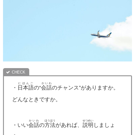
にほんご
かいわ
・
日本語
の“
会話
のチャンス”がありますか。
どんなときですか。
かいわ
ほうほう
せつめい
・いい
会話
の
方法
があれば、
説明
しましょ