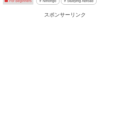
For Beginners
Nihongo
Studying Abroad
スポンサーリンク