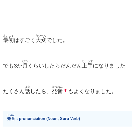
さいしょ
たいへん
最初
はすごく
大変
でした。
げつ
じょうず
でも3か
月
くらいしたらだんだん
上手
になりました。
はな
はつおん
たくさん
話
したら、
発音
＊
もよくなりました。
はつおん
発音
：pronunciation (Noun, Suru-Verb)