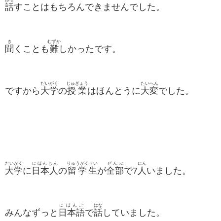
話
すことはもちろんできませんでした。
き
むずか
聞
くことも
難
しかったです。
だいがく
じゅぎょう
たいへん
ですから
大学
の
授業
はほんとうに
大変
でした。
だいがく
にほんじん
りゅうがくせい
ぜんぶ
にん
大学
に
日本人
の
留学生
が
全部
で7
人
いました。
にほんご
はな
みんなずっと
日本語
で
話
していました。