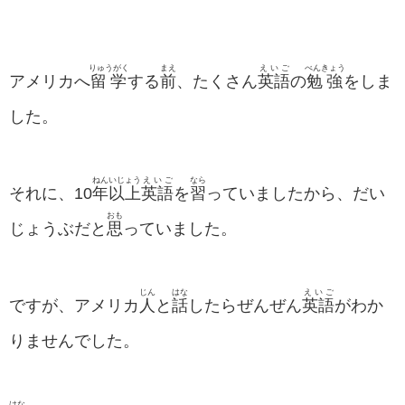
りゅうがく
まえ
えいご
べんきょう
アメリカへ
留学
する
前
、たくさん
英語
の
勉強
をしま
した。
ねん
いじょう
えいご
なら
それに、10
年
以上
英語
を
習
っていましたから、だい
おも
じょうぶだと
思
っていました。
じん
はな
えいご
ですが、アメリカ
人
と
話
したらぜんぜん
英語
がわか
りませんでした。
はな