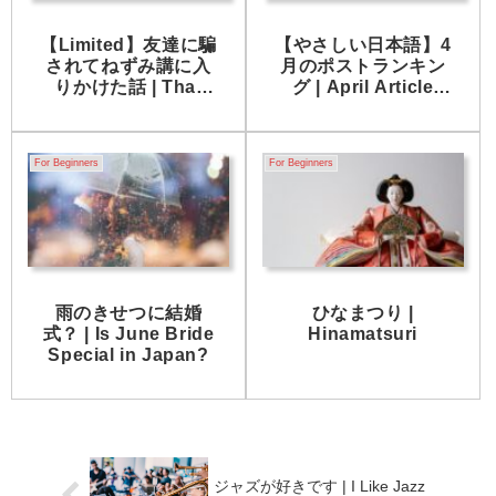
【Limited】友達に騙
【やさしい日本語】4
されてねずみ講に入
月のポストランキン
りかけた話 | That
グ | April Article
time a friend almost
Ranking
fooled me into
joining a pyramid
For Beginners
For Beginners
scheme
雨のきせつに結婚
ひなまつり |
式？ | Is June Bride
Hinamatsuri
Special in Japan?
ジャズが好きです | I Like Jazz