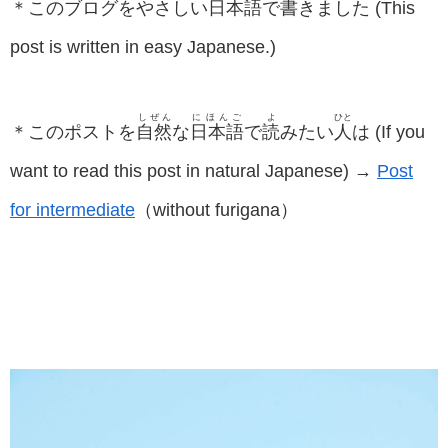
＊このブログをやさしい
日本語
で
書
きました (This
post is written in easy Japanese.)
しぜん
にほんご
よ
ひと
＊このポストを
自然
な
日本語
で
読
みたい
人
は (If you
want to read this post in natural Japanese) →
Post
for intermediate
（without furigana）