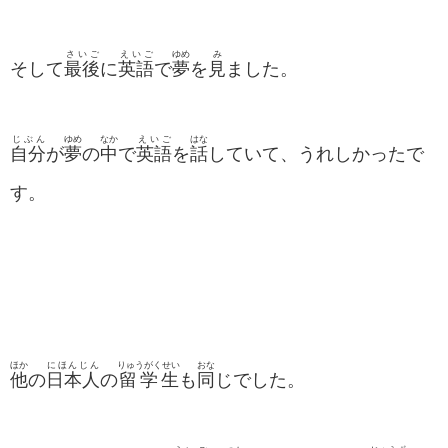
さいご
えいご
ゆめ
み
そして
最後
に
英語
で
夢
を
見
ました。
じぶん
ゆめ
なか
えいご
はな
自分
が
夢
の
中
で
英語
を
話
していて、うれしかったで
す。
ほか
にほんじん
りゅうがくせい
おな
他
の
日本人
の
留学生
も
同
じでした。