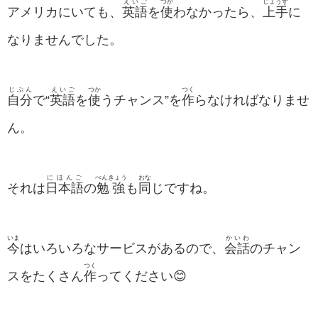
えいご
つか
じょうず
アメリカにいても、
英語
を
使
わなかったら、
上手
に
なりませんでした。
じぶん
えいご
つか
つく
自分
で“
英語
を
使
うチャンス”を
作
らなければなりませ
ん。
にほんご
べんきょう
おな
それは
日本語
の
勉強
も
同
じですね。
いま
かいわ
今
はいろいろなサービスがあるので、
会話
のチャン
つく
スをたくさん
作
ってください😊