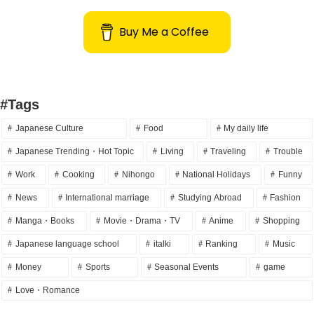
Buy Me a Coffee
#Tags
Japanese Culture
Food
My daily life
Japanese Trending・Hot Topic
Living
Traveling
Trouble
Work
Cooking
Nihongo
National Holidays
Funny
News
International marriage
Studying Abroad
Fashion
Manga・Books
Movie・Drama・TV
Anime
Shopping
Japanese language school
italki
Ranking
Music
Money
Sports
Seasonal Events
game
Love・Romance