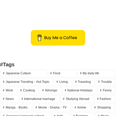
Buy Me a Coffee
#Tags
Japanese Culture
Food
My daily life
Japanese Trending・Hot Topic
Living
Traveling
Trouble
Work
Cooking
Nihongo
National Holidays
Funny
News
International marriage
Studying Abroad
Fashion
Manga・Books
Movie・Drama・TV
Anime
Shopping
Japanese language school
italki
Ranking
Music