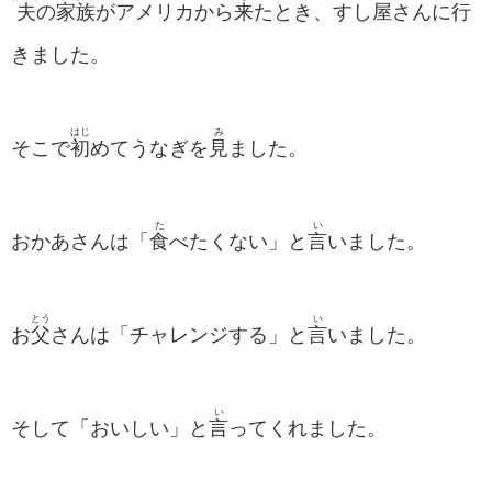
夫
の
家族
がアメリカから
来
たとき、すし
屋
さんに
行
きました。
はじ
み
そこで
初
めてうなぎを
見
ました。
た
い
おかあさんは「
食
べたくない」と
言
いました。
とう
い
お
父
さんは「チャレンジする」と
言
いました。
い
そして「おいしい」と
言
ってくれました。