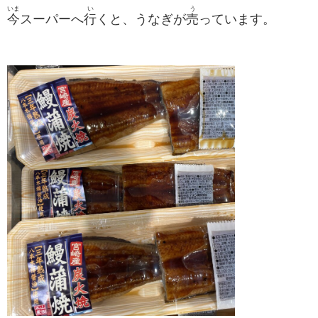
いま
い
う
今
スーパーへ
行
くと、うなぎが
売
っています。