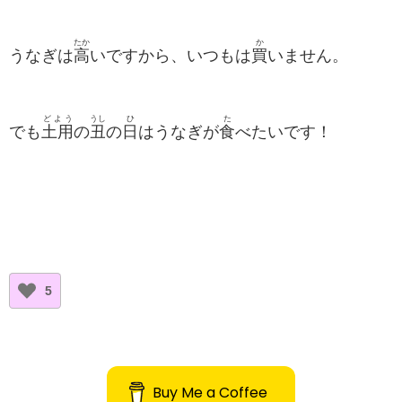
たか
か
うなぎは
高
いですから、いつもは
買
いません。
どよう
うし
ひ
た
でも
土用
の
丑
の
日
はうなぎが
食
べたいです！
5
Buy Me a Coffee