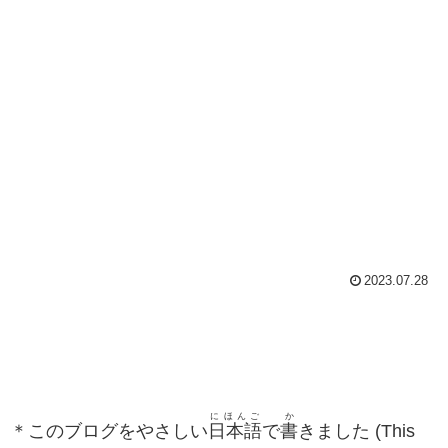
2023.07.28
にほんご
か
＊このブログをやさしい
日本語
で
書
きました (This