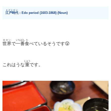
えどじだい
江戸時代
：Edo period (1603-1868)​ (Noun)
せかい
いちばん
た
世界
で
一番
食
べているそうです😲
じゅう
これはうな
重
です。