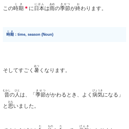
じき
にほん
あめ
きせつ
お
この
時期
＊
に
日本
は
雨
の
季節
が
終
わります。
じき
時期
：time, season (Noun)
あつ
そしてすごく
暑
くなります。
むかし
ひと
きせつ
びょうき
昔
の
人
は、「
季節
がかわるとき、よく
病気
になる」
おも
と
思
いました。
た
もの
た
げんき