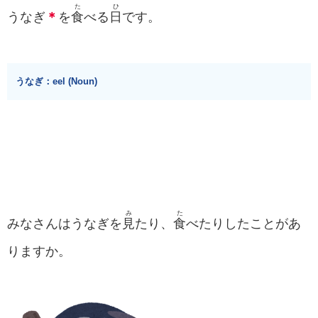
た
ひ
うなぎ
＊
を
食
べる
日
です。
うなぎ：eel (Noun)
み
た
みなさんはうなぎを
見
たり、
食
べたりしたことがあ
りますか。