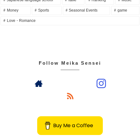
Money
Sports
Seasonal Events
game
Love・Romance
Follow Meika Sensei
Buy Me a Coffee