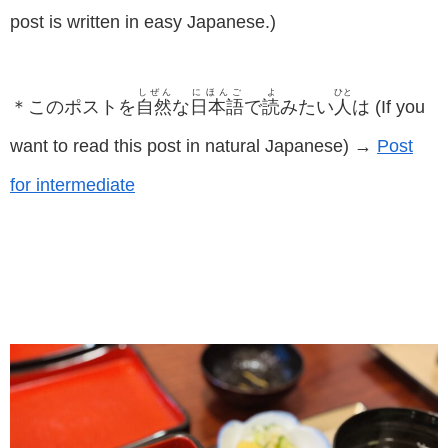
post is written in easy Japanese.)
しぜん
にほんご
よ
ひと
＊このポストを
自然
な
日本語
で
読
みたい
人
は (If you
want to read this post in natural Japanese) →
Post
for intermediate