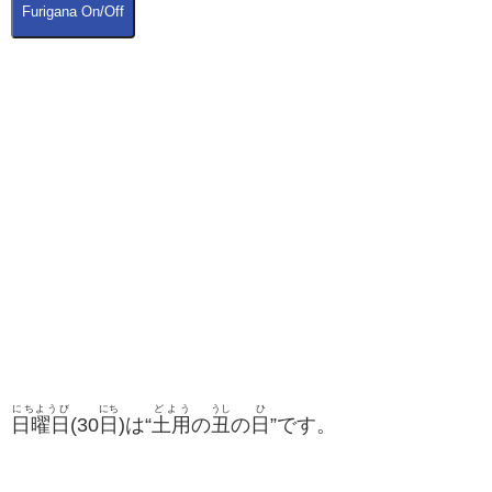
Furigana On/Off
にちようび
にち
どよう
うし
ひ
日曜日
(30
日
)は“
土用
の
丑
の
日
”です。