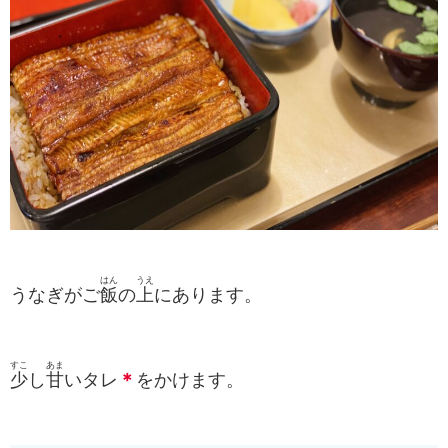
はん
うえ
うなぎがご
飯
の
上
にあります。
すこ
あま
少
し
甘
いタレ
＊
をかけます。