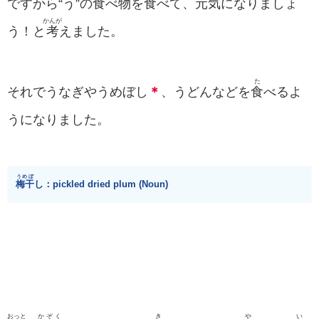
ですから“う”の
食
べ
物
を
食
べて、
元気
になりましょ
かんが
う！と
考
えました。
た
それでうなぎやうめぼし
＊
、うどんなどを
食
べるよ
うになりました。
うめぼ
梅干
し：pickled dried plum (Noun)
おっと
かぞく
き
や
い