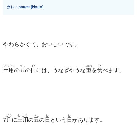
タレ：sauce (Noun)
やわらかくて、おいしいです。
どよう
うし
ひ
じゅう
た
土用
の
丑
の
日
には、うなぎやうな
重
を
食
べます。
がつ
どよう
うし
ひ
ひ
7
月
に
土用
の
丑
の
日
という
日
があります。