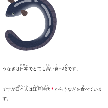
にほん
たか
た
もの
うなぎは
日本
でとても
高
い
食
べ
物
です。
にほんじん
えどじだい
た
ですが
日本人
は
江戸時代
＊
からうなぎを
食
べていま
す。