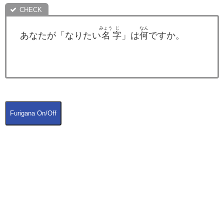
みょう
じ
なん
あなたが「なりたい
名
字
」は
何
ですか。
Furigana On/Off