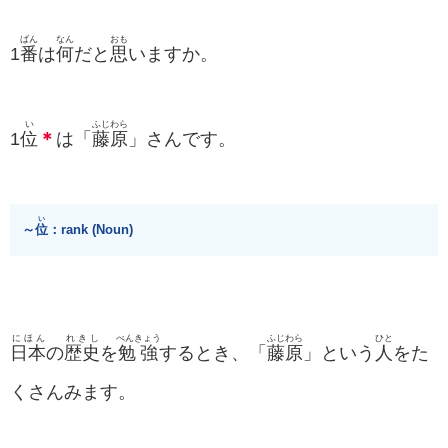
ばん
なん
おも
1
番
は
何
だと
思
いますか。
い
ふじわら
1
位
＊
は「
藤原
」さんです。
い
～
位
：rank (Noun)
にほん
れきし
べんきょう
ふじわら
ひと
日本
の
歴史
を
勉強
するとき、「
藤原
」という
人
をた
くさんみます。