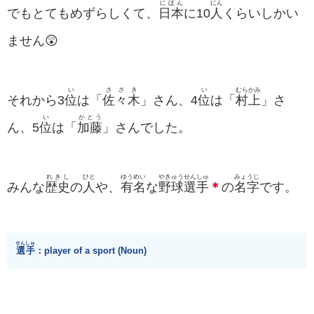
にほん
にん
でもとてもめずらしくて、
日本
に10
人
くらいしかい
ません😲
い
ささき
い
むらかみ
それから3
位
は「
佐々木
」さん、4
位
は「
村上
」さ
い
かとう
ん、5
位
は「
加藤
」さんでした。
れきし
ひと
ゆうめい
やきゅう
せんしゅ
みょうじ
みんな
歴史
の
人
や、
有名
な
野球
選手
＊
の
名字
です。
せんしゅ
選手
：player of a sport (Noun)