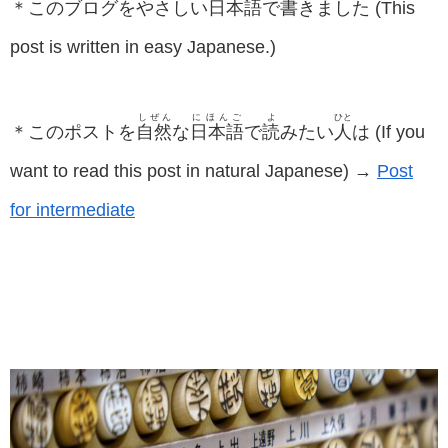
＊このブログをやさしい
日本語
で
書
きました (This
post is written in easy Japanese.)
しぜん
にほんご
よ
ひと
＊このポストを
自然
な
日本語
で
読
みたい
人
は (If you
want to read this post in natural Japanese) →
Post
for intermediate