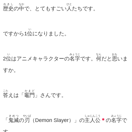
れきし
なか
ひと
歴史
の
中
で、とてもすごい
人
たちです。
い
ですから1
位
になりました。
い
みょうじ
なん
おも
2
位
はアニメキャラクターの
名字
です。
何
だと
思
いま
すか。
こた
かまど
答
えは「
竈門
」さんです。
きめつ
やいば
しゅじんこう
みょうじ
「
鬼滅
の
刃
（Demon Slayer）」の
主人公
＊
の
名字
で
す。