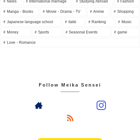
News
International marriage
Studying Abroad
Fashion
Manga・Books
Movie・Drama・TV
Anime
Shopping
Japanese language school
italki
Ranking
Music
Money
Sports
Seasonal Events
game
Love・Romance
Follow Meika Sensei