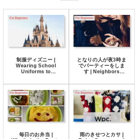
For Beginners
For Beginners
制服ディズニー |
となりの人が夜3時ま
Wearing School
でパーティーをしま
Uniforms to
す | Neighbors
Disneyland
party until 3am.
For Beginners
For Beginners
毎日のお弁当 |
雨のきせつとカサ |