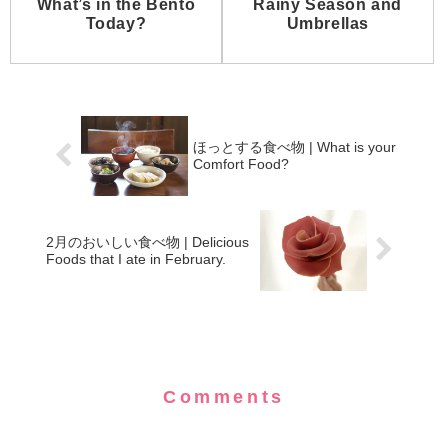
What’s in the Bento
Rainy Season and
Today?
Umbrellas
ほっとする食べ物 | What is your
Comfort Food?
2月のおいしい食べ物 | Delicious
Foods that I ate in February.
Comments