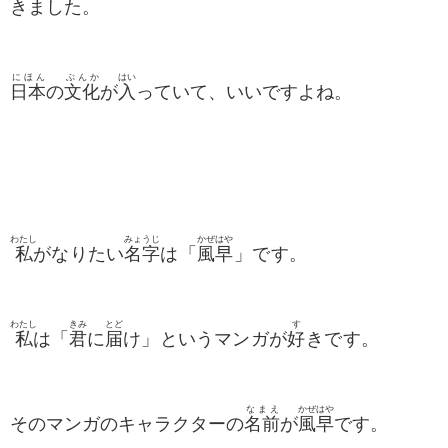
きました。
にほん
ぶんか
はい
日本
の
文化
が
入
っていて、いいですよね。
わたし
みょうじ
かぜはや
私
がなりたい
名字
は「
風早
」です。
わたし
きみ
とど
す
私
は「
君
に
届
け」というマンガが
好
きです。
なまえ
かぜはや
そのマンガのキャラクターの
名前
が
風早
で
す
。