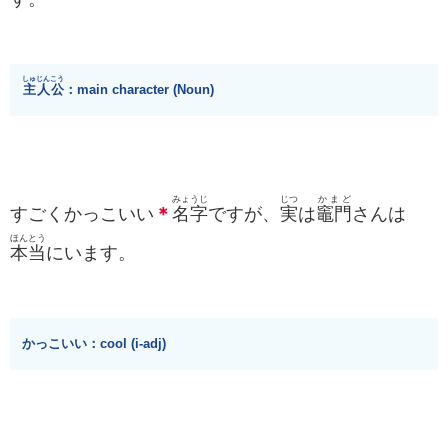
しゅじんこう
主人公
：main character (Noun)
みょうじ
じつ
かまど
すごくかっこいい
＊
名字
ですが、
実
は
竈門
さんは
ほんとう
本当
にいます。
かっこいい：cool (i-adj)