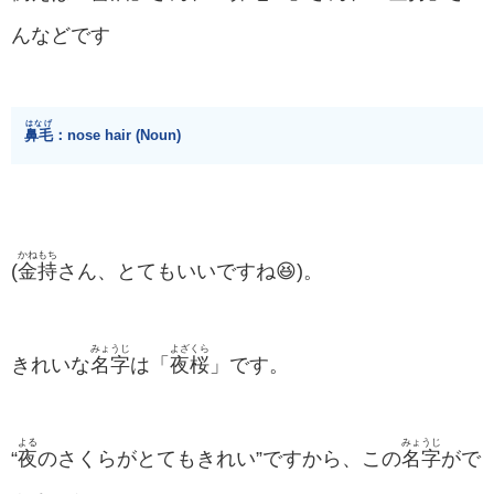
んなどです
はなげ
鼻毛
：nose hair (Noun)
かねもち
(
金持
さん、とてもいいですね😆)。
みょうじ
よざくら
きれいな
名字
は「
夜桜
」です。
よる
みょうじ
“
夜
のさくらがとてもきれい”ですから、この
名字
がで