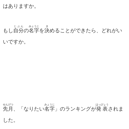
はありますか。
じぶん
みょうじ
き
もし
自分
の
名字
を
決
めることができたら、どれがい
いですか。
せんげつ
みょうじ
はっぴょう
先月
、「なりたい
名字
」のランキングが
発表
されま
した。