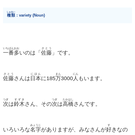
しゅるい
種類
：variety (Noun)
いちばん
おお
さとう
一番
多
いのは「
佐藤
」です。
さとう
にほん
まん
にん
佐藤
さんは
日本
に185
万
3000
人
もいます。
つぎ
すずき
つぎ
たかはし
次
は
鈴木
さん、その
次
は
高橋
さんです。
みょうじ
す
いろいろな
名字
がありますが、みなさんが
好
きなの