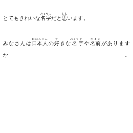
みょうじ
おも
とてもきれいな
名字
だと
思
います。
にほんじん
す
みょう
じ
なまえ
みなさんは
日本人
の
好
きな
名
字
や
名前
があります
か。