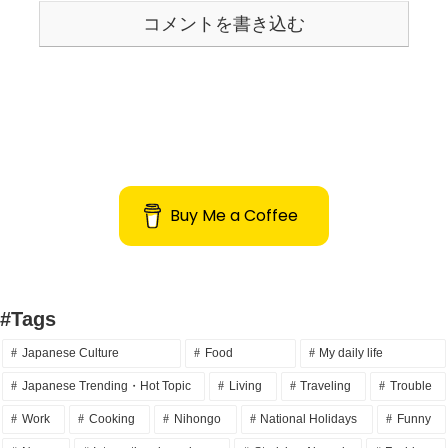
コメントを書き込む
Buy Me a Coffee
#Tags
Japanese Culture
Food
My daily life
Japanese Trending・Hot Topic
Living
Traveling
Trouble
Work
Cooking
Nihongo
National Holidays
Funny