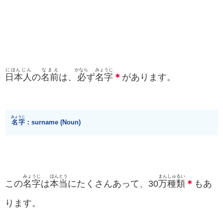
にほんじん
なまえ
かなら
みょうじ
日本人
の
名前
は、
必
ず
名字
＊
があります。
みょうじ
名字
：surname (Noun)
みょうじ
ほんとう
まん
しゅるい
この
名字
は
本当
にたくさんあって、30
万
種類
＊
もあ
ります。