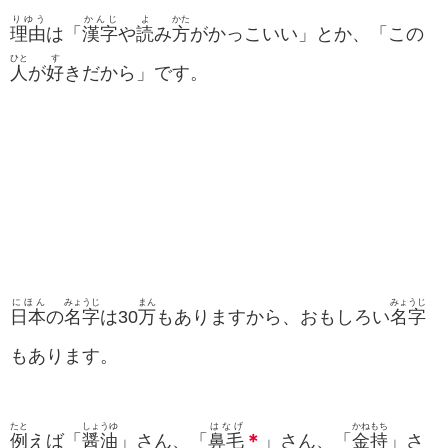
りゆう
かんじ
よ
かた
理由
は「
漢字
や
読
み
方
がかっこいい」とか、「この
ひと
す
人
が
好
きだから」です。
にほん
みょうじ
まん
みょうじ
日本
の
名字
は30
万
もありますから、おもしろい
名字
もあります。
たと
しょうゆ
はなげ
かねもち
例
えば「
醤油
」さん、「
鼻毛
＊
」さん、「
金持
」さ