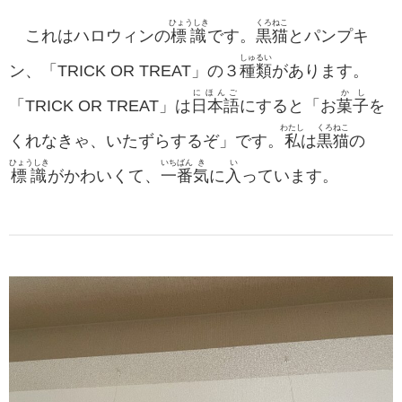
ひょうしき
くろねこ
これはハロウィンの
標識
です。
黒猫
とパンプキ
しゅるい
ン、「TRICK OR TREAT」の３
種類
があります。
にほんご
かし
「TRICK OR TREAT」は
日本語
にすると「お
菓子
を
わたし
くろねこ
くれなきゃ、いたずらするぞ」です。
私
は
黒猫
の
ひょうしき
いちばん
き
い
標識
がかわいくて、
一番
気
に
入
っています。