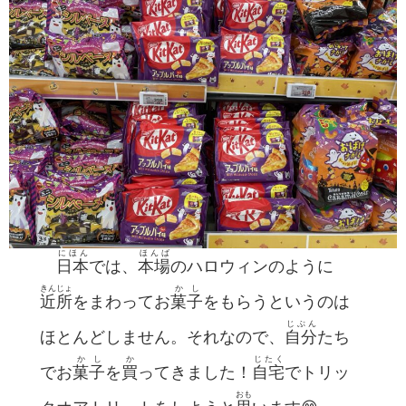
にほん
ほんば
日本
では、
本場
のハロウィンのように
きんじょ
かし
近所
をまわってお
菓子
をもらうというのは
じぶん
ほとんどしません。それなので、
自分
たち
かし
か
じたく
でお
菓子
を
買
ってきました！
自宅
でトリッ
おも