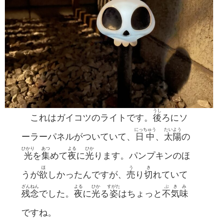
うし
これはガイコツのライトです。
後
ろにソ
にっちゅう
たいよう
ーラーパネルがついていて、
日中
、
太陽
の
ひかり
あつ
よる
ひか
光
を
集
めて
夜
に
光
ります。パンプキンのほ
ほ
う
き
うが
欲
しかったんですが、
売
り
切
れていて
ざんねん
よる
ひか
すがた
ぶきみ
残念
でした。
夜
に
光
る
姿
はちょっと
不気味
ですね。