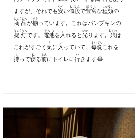
やす
ねだん
ほうふ
しゅるい
ますが、それでも
安
い
値段
で
豊富
な
種類
の
しょうひん
そろ
商品
が
揃
っています。これはパンプキンの
ちょうちん
でんち
い
ひか
むすめ
提灯
です。
電池
を
入
れると
光
ります。
娘
は
き
い
まいばん
これがすごく
気
に
入
っていて、
毎晩
これを
も
ね
まえ
い
持
って
寝
る
前
にトイレに
行
きます😂