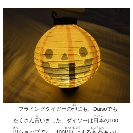
ほか
フライングタイガーの
他
にも、Daisoでも
か
にほん
たくさん
買
いました。ダイソーは
日本
の100
えん
えん
いじょう
しょうひん
円
ショップです。100
円
以上
する
商品
もあり