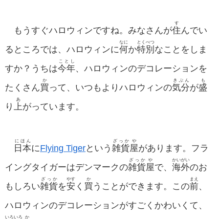
す
もうすぐハロウィンですね。みなさんが
住
んでい
なに
とくべつ
るところでは、ハロウィンに
何
か
特別
なことをしま
ことし
すか？うちは
今年
、ハロウィンのデコレーションを
か
きぶん
も
たくさん
買
って、いつもよりハロウィンの
気分
が
盛
あ
り
上
がっています。
にほん
ざっか
や
日本
に
Flying Tiger
という
雑貨
屋
があります。フラ
ざっか
や
かいがい
イングタイガーはデンマークの
雑貨
屋
で、
海外
のお
ざっか
やす
か
まえ
もしろい
雑貨
を
安
く
買
うことができます。この
前
、
ハロウィンのデコレーションがすごくかわいくて、
いろいろ
か