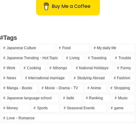
Buy Me a Coffee
#Tags
Japanese Culture
Food
My daily life
Japanese Trending・Hot Topic
Living
Traveling
Trouble
Work
Cooking
Nihongo
National Holidays
Funny
News
International marriage
Studying Abroad
Fashion
Manga・Books
Movie・Drama・TV
Anime
Shopping
Japanese language school
italki
Ranking
Music
Money
Sports
Seasonal Events
game
Love・Romance