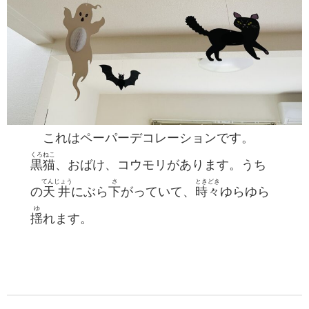
これはペーパーデコレーションです。
くろねこ
黒猫
、おばけ、コウモリがあります。うち
てんじょう
さ
ときどき
の
天井
にぶら
下
がっていて、
時々
ゆらゆら
ゆ
揺
れます。