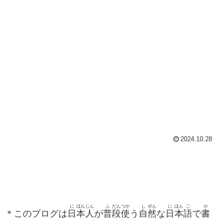
2024.10.28
に
ほん
じん
ふ
だん
つか
し
ぜん
に
ほん
ご
か
＊このブログは
日
本
人
が
普
段
使
う
自
然
な
日
本
語
で
書