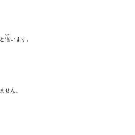
ちが
と
違
います。
ません。