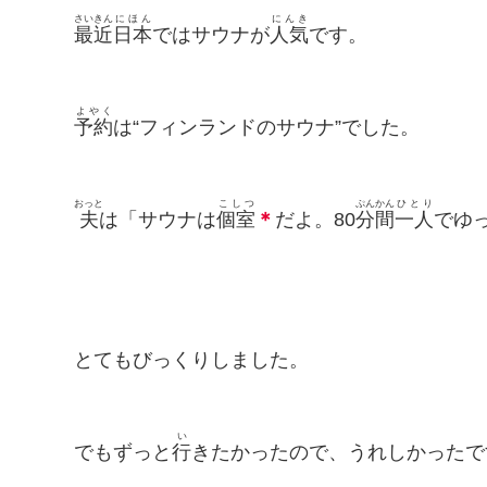
さいきん
にほん
にんき
最近
日本
ではサウナが
人気
です。
よやく
予約
は“フィンランドのサウナ”でした。
おっと
こしつ
ぷんかん
ひとり
夫
は「サウナは
個室
＊
だよ。80
分間
一人
でゆ
とてもびっくりしました。
い
でもずっと
行
きたかったので、うれしかったで