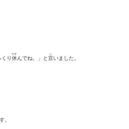
やす
い
っくり
休
んでね。」と
言
いました。
す。