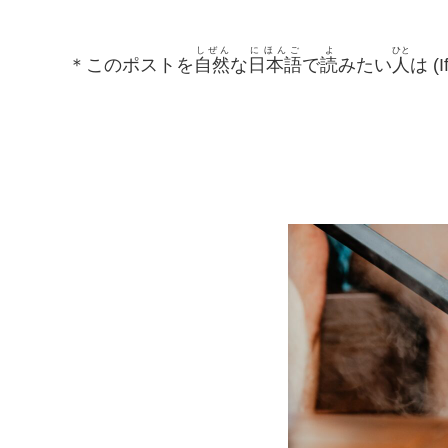
しぜん
にほんご
よ
ひと
＊このポストを
自然
な
日本語
で
読
みたい
人
は (I