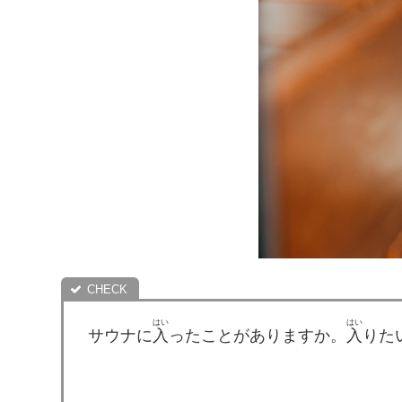
はい
はい
サウナに
入
ったことがありますか。
入
りた