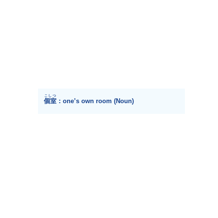
こしつ
個室
：one’s own room (Noun)