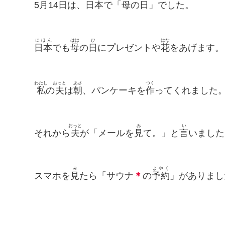
5
月
14
日
は、
日本
で「
母
の
日
」でした。
にほん
はは
ひ
はな
日本
でも
母
の
日
にプレゼントや
花
をあげます。
わたし
おっと
あさ
つく
私
の
夫
は
朝
、パンケーキを
作
ってくれました
おっと
み
い
それから
夫
が「メールを
見
て。」と
言
いました
み
よやく
スマホを
見
たら「サウナ
＊
の
予約
」がありまし