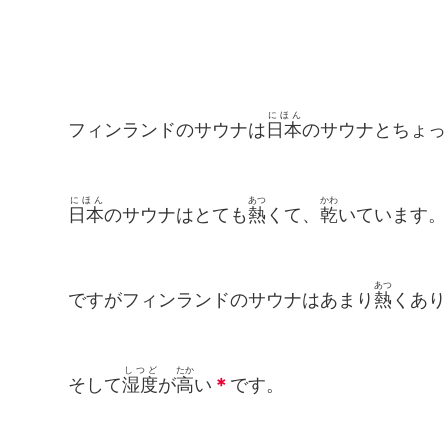
にほん
フィンランドのサウナは
日本
のサウナとちょっ
にほん
あつ
かわ
日本
のサウナはとても
熱
くて、
乾
いています。
あつ
ですがフィンランドのサウナはあまり
熱
くあり
しつど
たか
そして
湿度
が
高
い
＊
です。