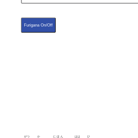
Furigana On/Off
がつ
か
にほん
はは
ひ