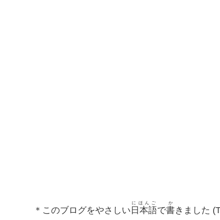
にほんご
か
＊このブログをやさしい
日本語
で
書
きました (This