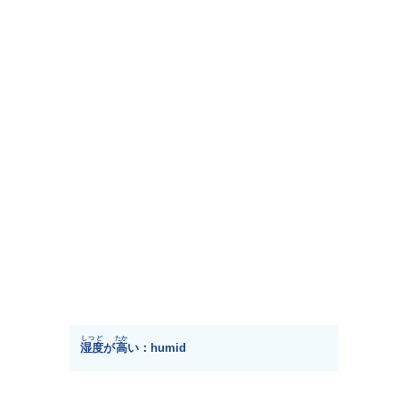
しつど
たか
湿度
が
高
い：humid